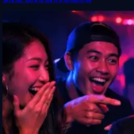
ใครน่าจะ: 100 คำถามฮาๆ สำหรับทุกปาร์ตี้