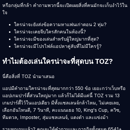
หรือกลุ่มที่กล้า คำถามพวกนี้จะเปิดเผยสิ่งที่คนมักจะเก็บงำไว้ใน
ใจ
ใครน่าจะยังส่งข้อความหาแฟนเก่าตอน 2 ทุ่ม?
ใครน่าจะเคยจีบใครสักคนในห้องนี้?
ใครน่าจะมีของเล่นสำหรับผู้ใหญ่มากที่สุด?
ใครน่าจะมีโปรไฟล์แอปหาคู่ลับที่ไม่มีใครรู้?
ทำไมต้องเล่นใครน่าจะที่สุดบน TOZ?
นี่คือสิ่งที่ TOZ นำมาเสนอ
แอปมีคำถามใครน่าจะที่สุดมากกว่า 550 ข้อ เยอะกว่าเว็บหรือ
แอปเกมปาร์ตี้ส่วนใหญ่มาก แล้วก็ไม่ได้มีแค่นี้ TOZ รวม 13
เกมปาร์ตี้ไว้ในแอปเดียว มีทั้งแชลเลนจ์กล้าไหม, ไม่เคยเลย,
เลือกอันไหนดี, 7 วินาที, คะแนนเธอ 10, King's Cup, ควิซ,
ทีมดวล, Imposter, สุ่มแชลเลนจ์, แดงดำ และแข่งม้า
รวมทุกเกมแล้ว? คุณจะได้คำถามและภารกิจทั้งหมด
6541
+