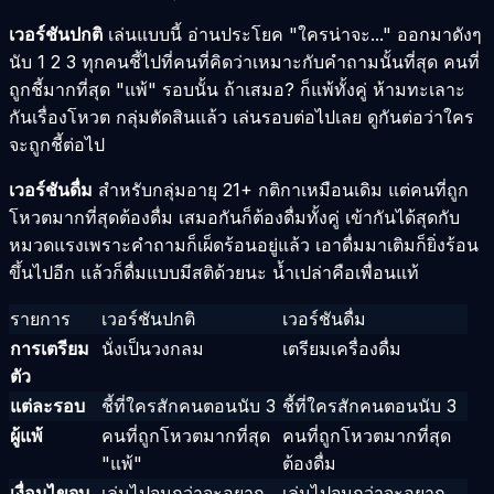
เวอร์ชันปกติ
เล่นแบบนี้ อ่านประโยค "ใครน่าจะ..." ออกมาดังๆ
นับ 1 2 3 ทุกคนชี้ไปที่คนที่คิดว่าเหมาะกับคำถามนั้นที่สุด คนที่
ถูกชี้มากที่สุด "แพ้" รอบนั้น ถ้าเสมอ? ก็แพ้ทั้งคู่ ห้ามทะเลาะ
กันเรื่องโหวต กลุ่มตัดสินแล้ว เล่นรอบต่อไปเลย ดูกันต่อว่าใคร
จะถูกชี้ต่อไป
เวอร์ชันดื่ม
สำหรับกลุ่มอายุ 21+ กติกาเหมือนเดิม แต่คนที่ถูก
โหวตมากที่สุดต้องดื่ม เสมอกันก็ต้องดื่มทั้งคู่ เข้ากันได้สุดกับ
หมวดแรงเพราะคำถามก็เผ็ดร้อนอยู่แล้ว เอาดื่มมาเติมก็ยิ่งร้อน
ขึ้นไปอีก แล้วก็ดื่มแบบมีสติด้วยนะ น้ำเปล่าคือเพื่อนแท้
รายการ
เวอร์ชันปกติ
เวอร์ชันดื่ม
การเตรียม
นั่งเป็นวงกลม
เตรียมเครื่องดื่ม
ตัว
แต่ละรอบ
ชี้ที่ใครสักคนตอนนับ 3
ชี้ที่ใครสักคนตอนนับ 3
ผู้แพ้
คนที่ถูกโหวตมากที่สุด
คนที่ถูกโหวตมากที่สุด
"แพ้"
ต้องดื่ม
เงื่อนไขจบ
เล่นไปจนกว่าจะอยาก
เล่นไปจนกว่าจะอยาก