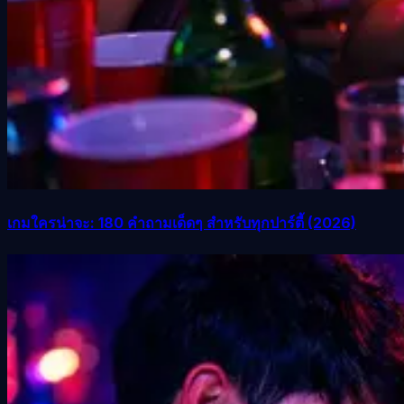
เกมใครน่าจะ: 180 คำถามเด็ดๆ สำหรับทุกปาร์ตี้ (2026)