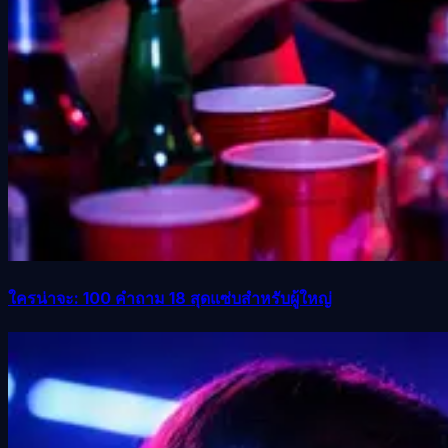
ใครน่าจะ: 100 คำถาม 18 สุดแซ่บสำหรับผู้ใหญ่