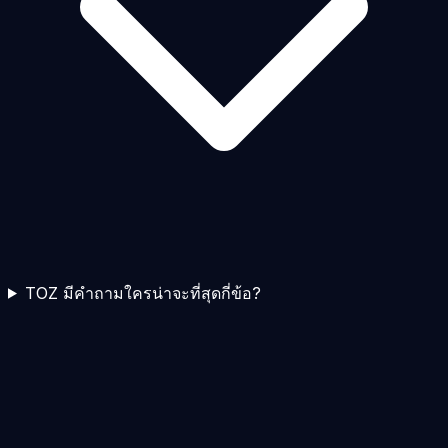
TOZ มีคำถามใครน่าจะที่สุดกี่ข้อ?