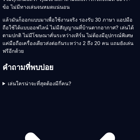
ข้อ ไม่มีทางเล่นจนหมดแน่นอน
แล้วมันก็ออกแบบมาเพื่อใช้งานจริง รองรับ 30 ภาษา แอปมือ
ถือใช้ได้แบบออฟไลน์ ไม่มีสัญญาณที่บ้านตากอากาศ? เล่นได้
ตามปกติ ไม่มีโฆษณาคั่นระหว่างเทิร์น ไม่ต้องมีอุปกรณ์พิเศษ
แค่มือถือเครื่องเดียวส่งต่อกันระหว่าง 2 ถึง 20 คน แถมยังเล่น
ฟรีอีกด้วย
คำถามที่พบบ่อย
เล่นใครน่าจะที่สุดต้องมีกี่คน?