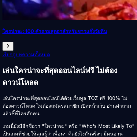
ใครน่าจะ: 100 คำถามสุดฮาสำหรับชาวแก๊งวัยทีน
เรียกดูบทความทั้งหมด
เล่นใครน่าจะที่สุดออนไลน์ฟรี ไม่ต้อง
ดาวน์โหลด
เล่นใครน่าจะที่สุดออนไลน์ได้ด้วยเว็บทูล TOZ ฟรี 100% ไม่
ต้องดาวน์โหลด ไม่ต้องสมัครสมาชิก เปิดหน้าเว็บ อ่านคำถาม
แล้วชี้ที่ใครสักคน
เกมนี้ยังมีอีกชื่อว่า "ใครน่าจะ" หรือ "Who's Most Likely To"
เป็นเกมที่ช่วยให้คุณรู้ว่าเพื่อนๆ คิดยังไงกันจริงๆ มีคนอ่าน