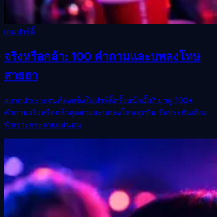
เกมปาร์ตี้
จริงหรือกล้า: 100 คำถามและบทลงโทษ
สายฮา
อยากหัวเราะจนท้องแข็งในปาร์ตี้ครั้งหน้ามั้ย? มาดู 100+
คำถามจริงหรือกล้าสุดฮาและบทลงโทษสุดปั่น รับประกันเสียง
หัวเราะกระจายแน่นอน