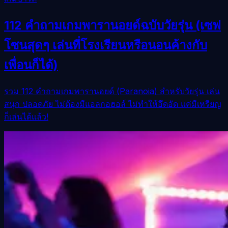
112 คำถามเกมพารานอยด์ฉบับวัยรุ่น (เซฟ
โซนสุดๆ เล่นที่โรงเรียนหรือนอนค้างกับ
เพื่อนก็ได้)
รวม 112 คำถามเกมพารานอยด์ (Paranoia) สำหรับวัยรุ่น เล่น
สนุก ปลอดภัย ไม่ต้องมีแอลกอฮอล์ ไม่ทำให้อึดอัด แค่มีเหรียญ
ก็เล่นได้แล้ว!