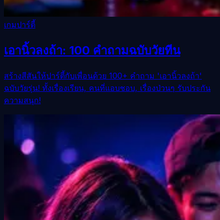
เกมปาร์ตี้
เอานิ้วลงถ้า: 100 คำถามฉบับวัยทีน
สร้างสีสันให้ปาร์ตี้กับเพื่อนด้วย 100+ คำถาม 'เอานิ้วลงถ้า'
ฉบับวัยรุ่น! ทั้งเรื่องเรียน, คนที่แอบชอบ, เรื่องป่วนๆ รับประกัน
ความสนุก!