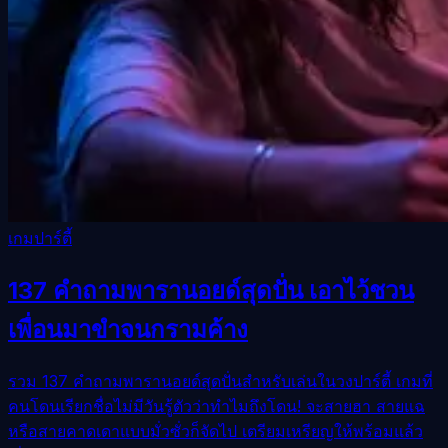
เกมปาร์ตี้
137 คำถามพารานอยด์สุดปั่น เอาไว้ชวน
เพื่อนมาขำจนกรามค้าง
รวม 137 คำถามพารานอยด์สุดปั่นสำหรับเล่นในวงปาร์ตี้ เกมที่
คนโดนเรียกชื่อไม่มีวันรู้ตัวว่าทำไมถึงโดน! จะสายฮา สายแฉ
หรือสายคาดเดาแบบมั่วซั่วก็จัดไป เตรียมเหรียญให้พร้อมแล้ว