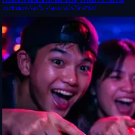
บทลงโทษสายแซ่บสำหรับเพื่อนหรือคู่รัก เล่นอย่างให้เกียรติ
และยินยอมพร้อมใจ พร้อมจะจุดไฟให้วงรึยัง?