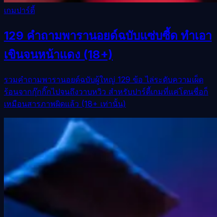
เกมปาร์ตี้
129 คำถามพารานอยด์ฉบับแซ่บซี้ด ทำเอา
เขินจนหน้าแดง (18+)
รวมคำถามพารานอยด์ฉบับผู้ใหญ่ 129 ข้อ ไล่ระดับความเผ็ด
ร้อนจากกุ๊กกิ๊กไปจนถึงวาบหวิว สำหรับปาร์ตี้เกมที่แค่โดนชื่อก็
เหมือนสารภาพผิดแล้ว (18+ เท่านั้น)