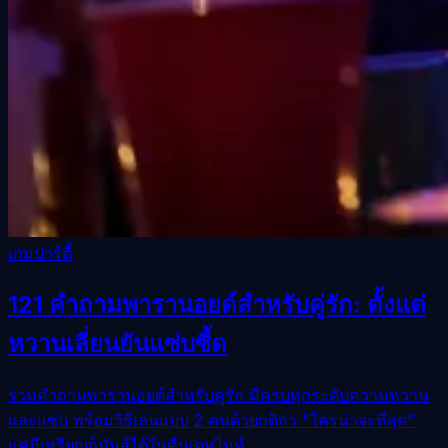
เกมปาร์ตี้
121 คำถามพารานอยด์สำหรับคู่รัก: ตั้งแต่
หวานเลี่ยนยันแซ่บซี้ด
รวมคำถามพารานอยด์สำหรับคู่รัก มีครบทุกระดับความหวาน
และแซ่บ พร้อมวิธีเล่นแบบ 2 คนด้วยกติกา "ใครน่าจะที่สุด"
แค่มีเหรียญก็มันส์ได้ในคืนเดทไนท์