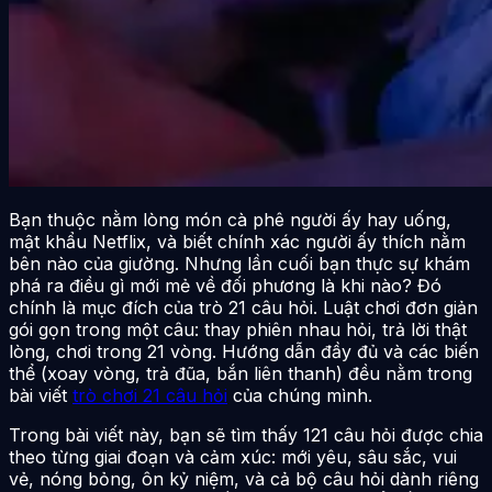
Bạn thuộc nằm lòng món cà phê người ấy hay uống,
mật khẩu Netflix, và biết chính xác người ấy thích nằm
bên nào của giường. Nhưng lần cuối bạn thực sự khám
phá ra điều gì mới mẻ về đối phương là khi nào? Đó
chính là mục đích của trò 21 câu hỏi. Luật chơi đơn giản
gói gọn trong một câu: thay phiên nhau hỏi, trả lời thật
lòng, chơi trong 21 vòng. Hướng dẫn đầy đủ và các biến
thể (xoay vòng, trả đũa, bắn liên thanh) đều nằm trong
bài viết
trò chơi 21 câu hỏi
của chúng mình.
Trong bài viết này, bạn sẽ tìm thấy 121 câu hỏi được chia
theo từng giai đoạn và cảm xúc: mới yêu, sâu sắc, vui
vẻ, nóng bỏng, ôn kỷ niệm, và cả bộ câu hỏi dành riêng