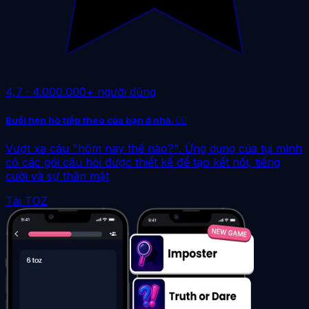
4,7
·
4.000.000+ người dùng
Buổi hẹn hò tiếp theo của bạn ở nhà. ❤️‍🔥
Vượt xa câu "hôm nay thế nào?". Ứng dụng của tụi mình
có các gói câu hỏi được thiết kế để tạo kết nối, tiếng
cười và sự thân mật
Tải TOZ