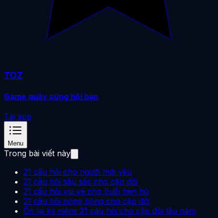
TOZ
Game quẩy cùng hội bạn
Tải app
Menu
Trong bài viết này
21 câu hỏi cho người mới yêu
21 câu hỏi sâu sắc cho cặp đôi
21 câu hỏi vui vẻ cho buổi hẹn hò
21 câu hỏi nóng bỏng cho cặp đôi
Ôn lại kỷ niệm: 21 câu hỏi cho cặp đôi lâu năm