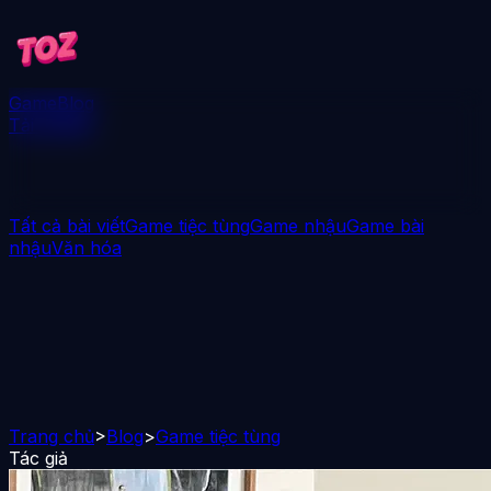
Game
Blog
Tải xuống
Tất cả bài viết
Game tiệc tùng
Game nhậu
Game bài
nhậu
Văn hóa
Trang chủ
>
Blog
>
Game tiệc tùng
Tác giả