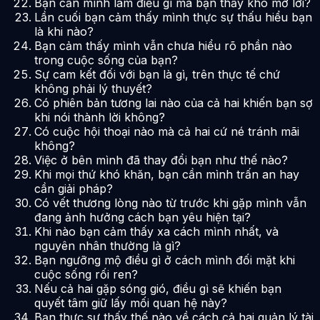
Bạn cần mình làm điều gì mà bạn thấy khó mở lời?
Lần cuối bạn cảm thấy mình thực sự thấu hiểu bạn
là khi nào?
Bạn cảm thấy mình vẫn chưa hiểu rõ phần nào
trong cuộc sống của bạn?
Sự cam kết đối với bạn là gì, trên thực tế chứ
không phải lý thuyết?
Có phiên bản tương lai nào của cả hai khiến bạn sợ
khi nói thành lời không?
Có cuộc hội thoại nào mà cả hai cứ né tránh mãi
không?
Việc ở bên mình đã thay đổi bạn như thế nào?
Khi mọi thứ khó khăn, bạn cần mình trấn an hay
cần giải pháp?
Có vết thương lòng nào từ trước khi gặp mình vẫn
đang ảnh hưởng cách bạn yêu hiện tại?
Khi nào bạn cảm thấy xa cách mình nhất, và
nguyên nhân thường là gì?
Bạn ngưỡng mộ điều gì ở cách mình đối mặt khi
cuộc sống rối ren?
Nếu cả hai gặp sóng gió, điều gì sẽ khiến bạn
quyết tâm giữ lấy mối quan hệ này?
Bạn thực sự thấy thế nào về cách cả hai quản lý tài