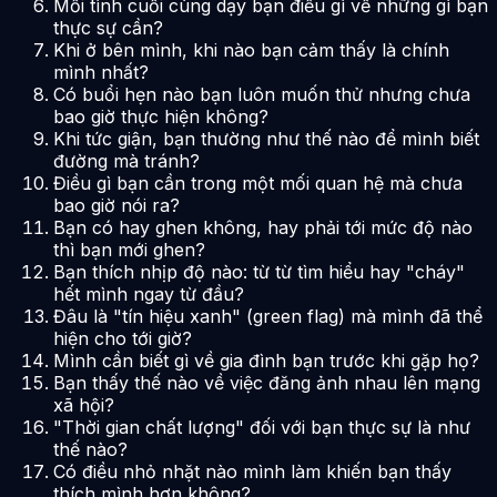
Mối tình cuối cùng dạy bạn điều gì về những gì bạn
thực sự cần?
Khi ở bên mình, khi nào bạn cảm thấy là chính
mình nhất?
Có buổi hẹn nào bạn luôn muốn thử nhưng chưa
bao giờ thực hiện không?
Khi tức giận, bạn thường như thế nào để mình biết
đường mà tránh?
Điều gì bạn cần trong một mối quan hệ mà chưa
bao giờ nói ra?
Bạn có hay ghen không, hay phải tới mức độ nào
thì bạn mới ghen?
Bạn thích nhịp độ nào: từ từ tìm hiểu hay "cháy"
hết mình ngay từ đầu?
Đâu là "tín hiệu xanh" (green flag) mà mình đã thể
hiện cho tới giờ?
Mình cần biết gì về gia đình bạn trước khi gặp họ?
Bạn thấy thế nào về việc đăng ảnh nhau lên mạng
xã hội?
"Thời gian chất lượng" đối với bạn thực sự là như
thế nào?
Có điều nhỏ nhặt nào mình làm khiến bạn thấy
thích mình hơn không?