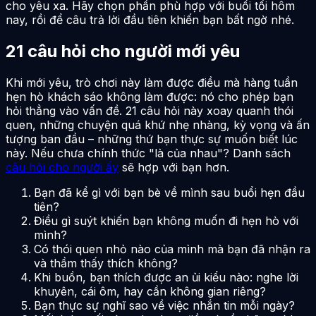
cho yêu xa. Hãy chọn phần phù hợp với buổi tối hôm
nay, rồi để câu trả lời đầu tiên khiến bạn bất ngờ nhé.
21 câu hỏi cho người mới yêu
Khi mới yêu, trò chơi này làm được điều mà hàng tuần
hẹn hò khách sáo không làm được: nó cho phép bạn
hỏi thẳng vào vấn đề. 21 câu hỏi này xoay quanh thói
quen, những chuyện quá khứ nhẹ nhàng, kỳ vọng và ấn
tượng ban đầu – những thứ bạn thực sự muốn biết lúc
này. Nếu chưa chính thức "là của nhau"? Danh sách
câu hỏi cho người ấy
sẽ hợp với bạn hơn.
Bạn đã kể gì với bạn bè về mình sau buổi hẹn đầu
tiên?
Điều gì suýt khiến bạn không muốn đi hẹn hò với
mình?
Có thói quen nhỏ nào của mình mà bạn đã nhận ra
và thầm thấy thích không?
Khi buồn, bạn thích được an ủi kiểu nào: nghe lời
khuyên, cái ôm, hay cần không gian riêng?
Bạn thực sự nghĩ sao về việc nhắn tin mỗi ngày?