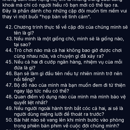
khoái mà chỉ có người hiểu rõ bạn mới có thể tạo ra.
Đây là phần dành cho những cặp đôi muốn tìm niềm vui
thay vì một buổi "họp bàn về tình cảm".
Chương trình thực tế về cặp đôi của chúng mình sẽ
tên là gì?
Nếu mình là một giống chó, mình sẽ là giống nào,
tại sao?
Trò chơi nào mà cả hai không bao giờ được chơi
cùng nhau nữa, và chuyện gì đã xảy ra?
Nếu cả hai đi cướp ngân hàng, nhiệm vụ của mỗi
đứa là gì?
Bạn sẽ làm gì đầu tiên nếu tự nhiên mình trở nên
nổi tiếng?
Bộ đồ nào của mình mà bạn muốn đem đi từ thiện
ngay lập tức nếu có thể?
Quan điểm vô dụng nào của mình mà mình bảo vệ
quyết liệt nhất?
Nếu người ngoài hành tinh bắt cóc cả hai, ai sẽ là
người dùng miệng lưỡi để thoát ra trước?
Bài hát nào sẽ vang lên khi mình bước vào phòng
trong phiên bản phim về cuộc đời chúng mình?