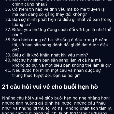
chính cùng nhau?
Có niềm tin nào về tình yêu mà bố mẹ truyền lại
mà bạn đang cố gắng thay đổi không?
Bạn sợ mình phát hiện ra điều gì nhất về bạn trong
tương lai?
Được yêu thương đúng cách đối với bạn là như thế
nào?
Bạn hình dung cả hai sẽ sống ở đâu trong 5 năm
tới, và bạn sẵn sàng đánh đổi gì để đạt được điều
đó?
Điều gì là khó khăn nhất khi yêu mình?
Một sự hy sinh bạn sẵn sàng làm vì cả hai mà
không do dự, và một điều bạn không thể làm là gì?
Nếu được hỏi mình một câu và nhận được sự
trung thực tuyệt đối, bạn sẽ hỏi gì?
21 câu hỏi vui vẻ cho buổi hẹn hò
Những câu hỏi vui vẻ giúp buổi hẹn hò nhẹ nhàng hơn:
những tình huống giả định hài hước, những câu "nếu
như" và những lời thú tội vô hại. Không phân tích tâm lý,
không cảm xúc nặng nề, chỉ là những tràng cười sảng