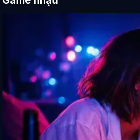
Game nhậu