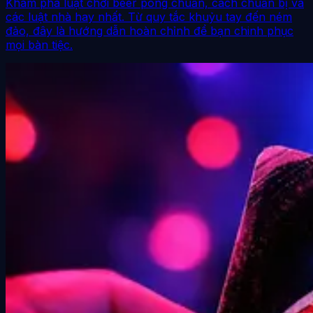
Khám phá luật chơi beer pong chuẩn, cách chuẩn bị và
các luật nhà hay nhất. Từ quy tắc khuỷu tay đến ném
đảo, đây là hướng dẫn hoàn chỉnh để bạn chinh phục
mọi bàn tiệc.