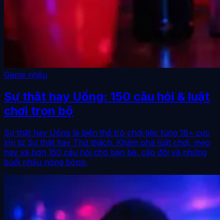
Game nhậu
Sự thật hay Uống: 150 câu hỏi & luật
chơi trọn bộ
Sự thật hay Uống là biến thể trò chơi tiệc tùng 18+ cực
xịn từ Sự thật hay Thử thách. Khám phá luật chơi, mẹo
hay và hơn 150 câu hỏi cho bạn bè, cặp đôi và những
buổi nhậu nóng bỏng.