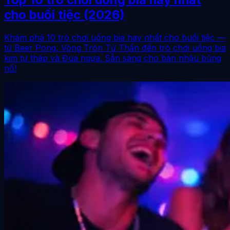
cho buổi tiệc (2026)
Khám phá 10 trò chơi uống bia hay nhất cho buổi tiệc —
từ Beer Pong, Vòng Tròn Tử Thần đến trò chơi uống bia
kim tự tháp và Đua ngựa. Sẵn sàng cho bàn nhậu bùng
nổ!