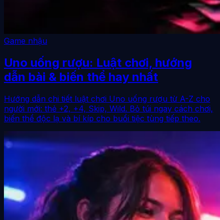
Game nhậu
Uno uống rượu: Luật chơi, hướng
dẫn bài & biến thể hay nhất
Hướng dẫn chi tiết luật chơi Uno uống rượu từ A-Z cho
người mới: thẻ +2, +4, Skip, Wild. Bỏ túi ngay cách chơi,
biến thể độc lạ và bí kíp cho buổi tiệc tùng tiếp theo.