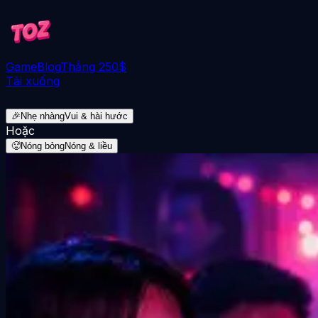
Game
Blog
Thắng 250$
Tải xuống
🎉
Nhẹ nhàng
Vui & hài hước
Hoặc
🥵
Nóng bỏng
Nóng & liều