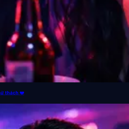
hử thách ❤️