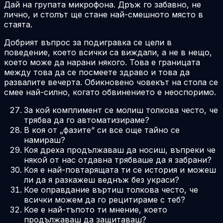
Дай на групата микрофона. Дръж го забавно, не
лично, и столът ще стане най-смешното място в
стаята.
Добрият въпрос за подигравка се цели в
поведение, което всички са виждали, а не в нещо,
което може да нарани някого. Това е границата
между това да се посмеете здраво и това да
развалите вечерта. Обикновено човекът на стола се
смее най-силно, когато обвинението е неоспоримо.
За кой комплимент се молиш толкова често, че
трябва да го автоматизираме?
В коя от „фазите“ си все още тайно се
намираш?
Коя дреха продължаваш да носиш, въпреки че
някой от нас отдавна трябваше да я забрани?
Коя е най-повтарящата ти се история и можеш
ли да я разкажеш веднъж без украси?
Кое оправдание въртиш толкова често, че
всички можем да го рецитираме с теб?
Кое е най-тъпото ти мнение, което
продължаваш да защитаваш?