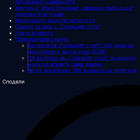
подреждат компанията
Хаотични общи спомени: „изправи пред съда“
груповата история
Номинации: защити титлата си
Съвети за нощ с „Горещият стол“
Чести въпроси
Препоръчани статии
Въпроси за „Горещият стол“: 240 идеи за
най-добрата парти игра (2026)
118 въпроса за „Горещият стол“ за двойки
и как да играете само двама
Би ли предпочел: 100 въпроса за приятели
Сподели