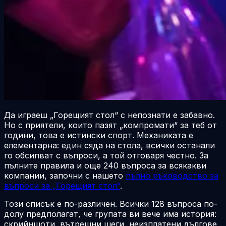
Да играеш „Горещият стол“ с непознати е забавно.
Но с приятели, които пазят „компромати“ за теб от
години, това е истински спорт. Механиката е
елементарна: един сяда на стола, всички останали
го обсипват с въпроси, а той отговаря честно. За
пълните правила и още 240 въпроса за всякакви
компании, започни с нашето
пълно ръководство за
въпроси за „Горещият стол“
.
Този списък е по-различен. Всички 128 въпроса по-
долу предполагат, че групата ви вече има история:
скрийншоти, вътрешни шеги, неизплатени дългове