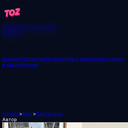
Игри
Блог
Спечели 250$
Изтегли
Всички статии
Парти игри
Игри с пиене
Игри с пиене
и карти
Култура
Начало
>
Блог
>
Парти игри
Автор