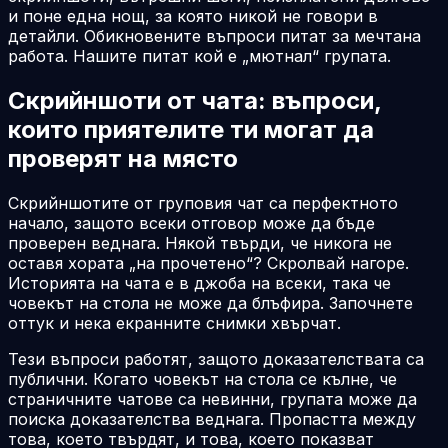
и поне една нощ, за която никой не говори в
детайли. Обикновените въпроси питат за мечтана
работа. Нашите питат кой е „мютнал“ групата.
Скрийншоти от чата: въпроси,
които приятелите ти могат да
проверят на място
Скрийншотите от груповия чат са перфектното
начало, защото всеки отговор може да бъде
проверен веднага. Някой твърди, че никога не
оставя хората „на прочетено“? Скролвай нагоре.
Историята на чата е в джоба на всеки, така че
човекът на стола не може да блъфира. Започнете
оттук и нека екранните снимки хвърчат.
Тези въпроси работят, защото доказателствата са
публични. Когато човекът на стола се кълне, че
страничните чатове са невинни, групата може да
поиска доказателства веднага. Пропастта между
това, което твърдят, и това, което показват