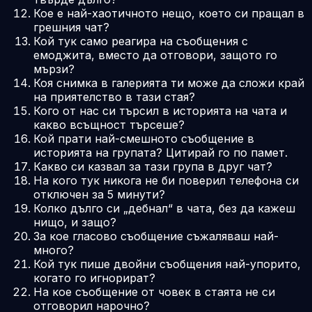
Кое е най-хаотичното нещо, което си пращал в
грешния чат?
Кой тук само реагира на съобщения с
емоджита, вместо да отговори, защото го
мързи?
Коя снимка в галерията ти може да сложи край
на приятелство в тази стая?
Кого от нас си търсил в историята на чата и
какво всъщност търсеше?
Кой прати най-смешното съобщение в
историята на групата? Цитирай го по памет.
Какво си казвал за тази група в друг чат?
На кого тук никога не би поверил телефона си
отключен за 5 минути?
Колко дълго си „дебнал“ в чата, без да кажеш
нищо, и защо?
За кое гласово съобщение съжаляваш най-
много?
Кой тук пише двойни съобщения най-упорито,
когато го игнорират?
На кое съобщение от човек в стаята не си
отговорил нарочно?