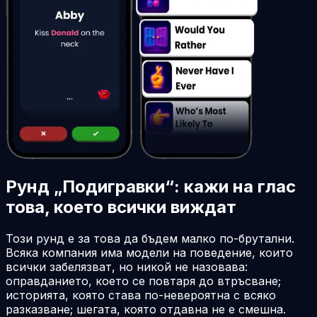
Рунд „Подигравки“: кажи на глас
това, което всички виждат
Този рунд е за това да бъдем малко по-брутални.
Всяка компания има модели на поведение, които
всички забелязват, но никой не назовава:
оправданието, което се повтаря до втръсване;
историята, която става по-невероятна с всяко
разказване; шегата, която отдавна не е смешна.