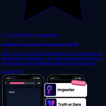
4,7
·
3 000 000+ потребители
Компанията ти ще моли за още един рунд 🙌
6514+ въпроса и предизвикателства, създадени за
приятелски компании – от леко разчупване на леда
до нещата, които накрая цъфват в груповия чат
Свали TOZ