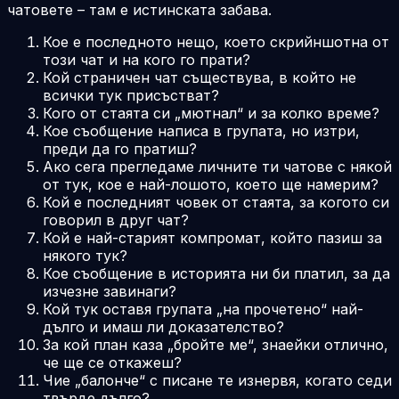
чатовете – там е истинската забава.
Кое е последното нещо, което скрийншотна от
този чат и на кого го прати?
Кой страничен чат съществува, в който не
всички тук присъстват?
Кого от стаята си „мютнал“ и за колко време?
Кое съобщение написа в групата, но изтри,
преди да го пратиш?
Ако сега прегледаме личните ти чатове с някой
от тук, кое е най-лошото, което ще намерим?
Кой е последният човек от стаята, за когото си
говорил в друг чат?
Кой е най-старият компромат, който пазиш за
някого тук?
Кое съобщение в историята ни би платил, за да
изчезне завинаги?
Кой тук оставя групата „на прочетено“ най-
дълго и имаш ли доказателство?
За кой план каза „бройте ме“, знаейки отлично,
че ще се откажеш?
Чие „балонче“ с писане те изнервя, когато седи
твърде дълго?