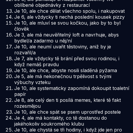
oblíbené objednávky z restaurací
Je 10, ale chce dělat všechno spolu, i nakupovat
Je 6, ale vždycky ti nechá poslední kousek pizzy
Je 10, ale mluví se svou kočkou, jako by to byl
člověk
Je 3, ale má neuvěřitelný loft a navrhuje, abys
bydlel/a zadarmo u něj/ní
Je 10, ale neumí uvařit těstoviny, aniž by je
rozvařil/a
Je 7, ale vždycky tě brání před svou rodinou, i
když nemáš pravdu
Je 10, ale chce, abyste nosili sladěná pyžama
Je 5, ale má nekonečnou trpělivost s tvými
výbuchy vzteku
Je 10, ale systematicky zapomíná dokoupit toaletní
papír
Je 8, ale celý den ti posílá memes, které tě fakt
rozesmějou
Je 10, ale chce spát se psem uprostřed postele
Je 4, ale má kontakty, co tě dostanou do
jakéhokoliv soukromého klubu
Je 10, ale chystá se tři hodiny, i když jde jen pro