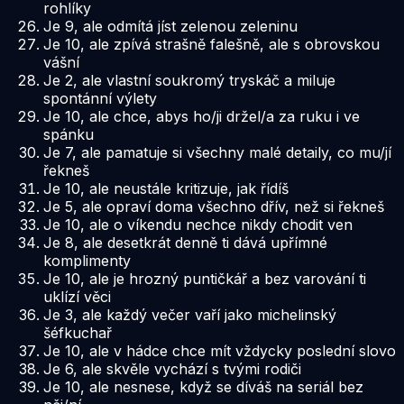
rohlíky
Je 9, ale odmítá jíst zelenou zeleninu
Je 10, ale zpívá strašně falešně, ale s obrovskou
vášní
Je 2, ale vlastní soukromý tryskáč a miluje
spontánní výlety
Je 10, ale chce, abys ho/ji držel/a za ruku i ve
spánku
Je 7, ale pamatuje si všechny malé detaily, co mu/jí
řekneš
Je 10, ale neustále kritizuje, jak řídíš
Je 5, ale opraví doma všechno dřív, než si řekneš
Je 10, ale o víkendu nechce nikdy chodit ven
Je 8, ale desetkrát denně ti dává upřímné
komplimenty
Je 10, ale je hrozný puntičkář a bez varování ti
uklízí věci
Je 3, ale každý večer vaří jako michelinský
šéfkuchař
Je 10, ale v hádce chce mít vždycky poslední slovo
Je 6, ale skvěle vychází s tvými rodiči
Je 10, ale nesnese, když se díváš na seriál bez