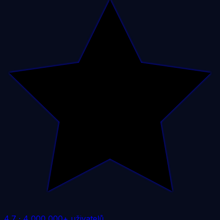
4,7
·
4 000 000+ uživatelů