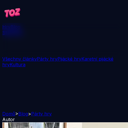
Hry
Blog
Stáhnout
Všechny články
Párty hry
Pijácké hry
Karetní pijácké
hry
Kultura
Domů
>
Blog
>
Párty hry
Autor