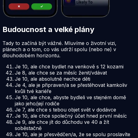
Budoucnost a velké plány
Tady to začíná být vážné. Mluvíme o životní vizi,
plánech a o tom, co vás udrží spolu (nebo ne) v
dlouhodobém horizontu.
Je 10, ale chce bydlet na venkově s 12 kozami
Je 8, ale chce se za měsíc ženit/vdávat
Je 10, ale absolutně nechce děti
Je 4, ale je připraven/a se přestěhovat kamkoliv
kvůli tvé kariéře
Je 10, ale chce, abyste bydleli ve stejném domě
jako jeho/její rodiče
Je 7, ale chce s tebou objet svět v dodávce
Je 10, ale chce společný účet hned první měsíc
Je 9, ale chce jít do důchodu ve 40 a žít
soběstačně
Je 10, ale je přesvědčen/a, že se spolu proslavíte