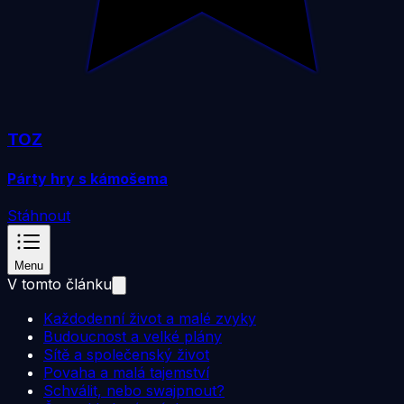
TOZ
Párty hry s kámošema
Stáhnout
Menu
V tomto článku
Každodenní život a malé zvyky
Budoucnost a velké plány
Sítě a společenský život
Povaha a malá tajemství
Schválit, nebo swajpnout?