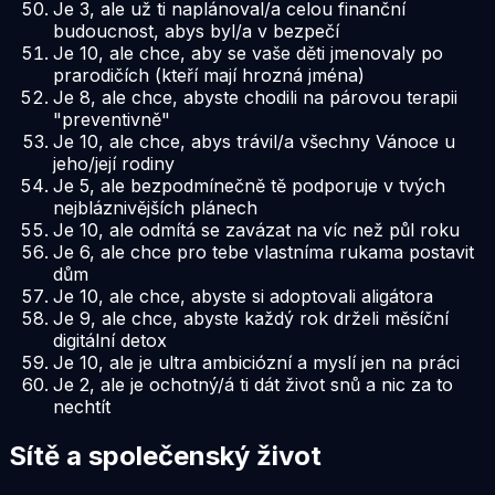
Je 3, ale už ti naplánoval/a celou finanční
budoucnost, abys byl/a v bezpečí
Je 10, ale chce, aby se vaše děti jmenovaly po
prarodičích (kteří mají hrozná jména)
Je 8, ale chce, abyste chodili na párovou terapii
"preventivně"
Je 10, ale chce, abys trávil/a všechny Vánoce u
jeho/její rodiny
Je 5, ale bezpodmínečně tě podporuje v tvých
nejbláznivějších plánech
Je 10, ale odmítá se zavázat na víc než půl roku
Je 6, ale chce pro tebe vlastníma rukama postavit
dům
Je 10, ale chce, abyste si adoptovali aligátora
Je 9, ale chce, abyste každý rok drželi měsíční
digitální detox
Je 10, ale je ultra ambiciózní a myslí jen na práci
Je 2, ale je ochotný/á ti dát život snů a nic za to
nechtít
Sítě a společenský život