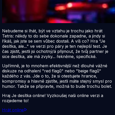
Nebudeme si lhát, být ve vztahu je trochu jako hrát
Tetris: někdy to do sebe dokonale zapadne, a jindy si
říkáš, jak jste se sem vůbec dostali. A víš co? Hra "Je
desítka, ale..." ve verzi pro páry je ten nejlepší test. Je
čas zjistit, jestli jsi ochotný/á přijmout, že tvůj partner je
sice desítka, ale má zvyky... řekněme, specifické.
Upřímně, je to mnohem efektivnější než dlouhé vážné
diskuze na odhalení "red flagů" nebo "beige flagů"
každého z vás. Jde o to, že si otestujete hranice,
kompromisy a hlavně zjistíte, jestli máte stejný smysl pro
humor. Takže se připravte, možná to bude trochu bolet.
Hraj Je desítka online! Vyzkoušej naši online verzi a
rozjedeme to!
Hrát online