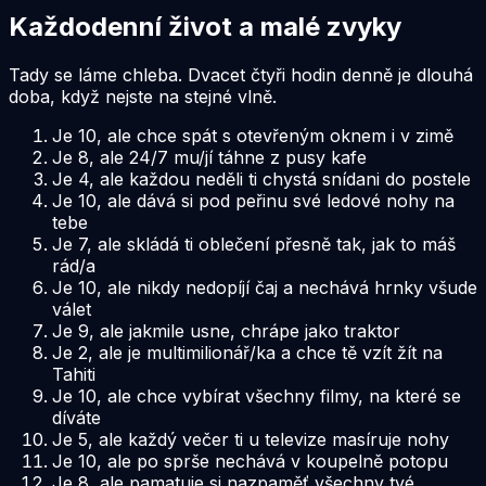
Každodenní život a malé zvyky
Tady se láme chleba. Dvacet čtyři hodin denně je dlouhá
doba, když nejste na stejné vlně.
Je 10, ale chce spát s otevřeným oknem i v zimě
Je 8, ale 24/7 mu/jí táhne z pusy kafe
Je 4, ale každou neděli ti chystá snídani do postele
Je 10, ale dává si pod peřinu své ledové nohy na
tebe
Je 7, ale skládá ti oblečení přesně tak, jak to máš
rád/a
Je 10, ale nikdy nedopíjí čaj a nechává hrnky všude
válet
Je 9, ale jakmile usne, chrápe jako traktor
Je 2, ale je multimilionář/ka a chce tě vzít žít na
Tahiti
Je 10, ale chce vybírat všechny filmy, na které se
díváte
Je 5, ale každý večer ti u televize masíruje nohy
Je 10, ale po sprše nechává v koupelně potopu
Je 8, ale pamatuje si nazpaměť všechny tvé