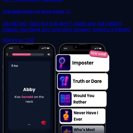
Tvůj další večer ve dvou doma. ❤️‍🔥
Jdi dál než "jaký byl tvůj den?". Naše app má balíčky
otázek navržené pro vytvoření spojení, smíchu a intimity
Stáhnout TOZ