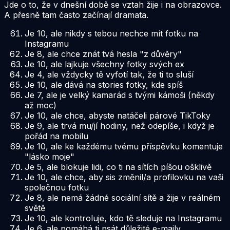
Jde o to, že v dnešní době se vztah žije i na obrazovce.
A přesně tam často začínají dramata.
Je 10, ale nikdy s tebou nechce mít fotku na
Instagramu
Je 8, ale chce znát tvá hesla "z důvěry"
Je 10, ale lajkuje všechny fotky svých ex
Je 4, ale vždycky tě vyfotí tak, že ti to sluší
Je 10, ale dává na stories fotky, kde spíš
Je 7, ale je velký kamarád s tvými kámoši (někdy
až moc)
Je 10, ale chce, abyste natáčeli párové TikToky
Je 9, ale trvá mu/jí hodiny, než odepíše, i když je
pořád na mobilu
Je 10, ale ke každému tvému příspěvku komentuje
"lásko moje"
Je 5, ale blokuje lidi, co ti na sítích píšou ošklivě
Je 10, ale chce, aby sis změnil/a profilovku na vaši
společnou fotku
Je 8, ale nemá žádné sociální sítě a žije v reálném
světě
Je 10, ale kontroluje, kdo tě sleduje na Instagramu
Je 6, ale pomáhá ti psát důležité e-maily