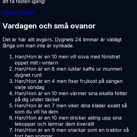
att få festen igång!
Spela online
Vardagen och små ovanor
Det är här allt avgörs. Dygnets 24 timmar är väldigt
långa om man inte är synkade.
Han/Hon är en 10 men vill sova med fönstret
öppet mitt i vintern
Han/Hon är en 8 men luktar kaffe ur munnen
dygnet runt
Han/Hon är en 4 men fixar frukost på sängen
varje söndag
Han/Hon är en 10 men värmer sina iskalla fötter
på dig under täcket
Han/Hon är en 7 men viker dina kläder exakt så
som du vill ha dem
Han/Hon är en 10 men dricker aldrig upp sina
tekoppar och lämnar dem överallt
Han/Hon är en 9 men snarkar som en traktor så
fort hen somnar