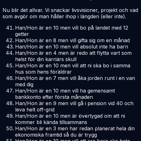
Nu blir det allvar. Vi snackar livsvisioner, projekt och vad
som avgör om man håller ihop i längden (eller inte).
Han/Hon är en 10 men vill bo på landet med 12
getter
Han/Hon är en 8 men vill gifta sig om en månad
Han/Hon är en 10 men vill absolut inte ha barn
Han/Hon är en 4 men är redo att flytta vart som
helst för din karriärs skull
Han/Hon är en 10 men vill att ni ska bo i samma
hus som hens föräldrar
Han/Hon är en 7 men vill åka jorden runt i en van
med dig
Han/Hon är en 10 men vill ha gemensamt
bankkonto efter första månaden
Han/Hon är en 9 men vill gå i pension vid 40 och
leva helt off-grid
Han/Hon är en 10 men är övertygad om att ni
kommer bli kända tillsammans
Han/Hon är en 3 men har redan planerat hela din
ekonomiska framtid så du är trygg
Han/Hon är en 10 men vill att era barn ska heta