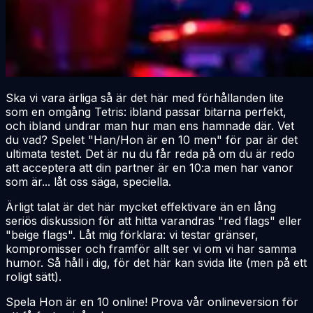
Ska vi vara ärliga så är det här med förhållanden lite
som en omgång Tetris: ibland passar bitarna perfekt,
och ibland undrar man hur man ens hamnade där. Vet
du vad? Spelet "Han/Hon är en 10 men" för par är det
ultimata testet. Det är nu du får reda på om du är redo
att acceptera att din partner är en 10:a men har vanor
som är... låt oss säga, speciella.
Ärligt talat är det här mycket effektivare än en lång
seriös diskussion för att hitta varandras "red flags" eller
"beige flags". Låt mig förklara: vi testar gränser,
kompromisser och framför allt ser vi om vi har samma
humor. Så håll i dig, för det här kan svida lite (men på ett
roligt sätt).
Spela Hon är en 10 online! Prova vår onlineversion för