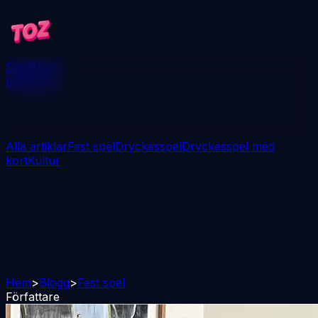
Spel
Blogg
Ladda ner
Alla artiklar
Fest spel
Dryckesspel
Dryckesspel med
kort
Kultur
Hem
>
Blogg
>
Fest spel
Författare