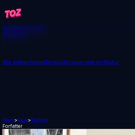
Spil
Blog
Vind 250$
Download
Alle artikler
Festspil
Drukspil
Drukspil med kort
Kultur
Hjem
>
Blog
>
Festspil
Forfatter