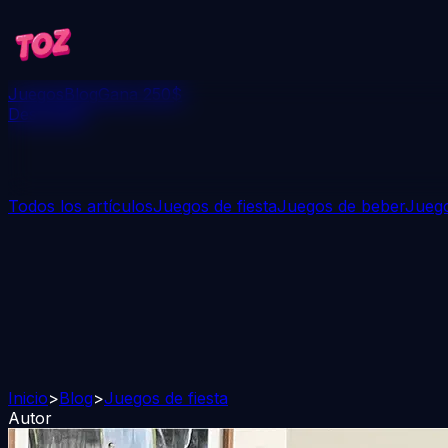
Juegos
Blog
Gana 250$
Descargar
Todos los artículos
Juegos de fiesta
Juegos de beber
Juego
Inicio
>
Blog
>
Juegos de fiesta
Autor