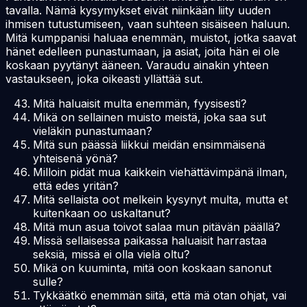
tavalla. Nämä kysymykset eivät niinkään liity uuden
ihmisen tutustumiseen, vaan suhteen sisäiseen haluun.
Mitä kumppanisi haluaa enemmän, muistot, jotka saavat
hänet edelleen punastumaan, ja asiat, joita hän ei ole
koskaan pyytänyt ääneen. Varaudu ainakin yhteen
vastaukseen, joka oikeasti yllättää sut.
Mitä haluaisit multa enemmän, fyysisesti?
Mikä on sellainen muisto meistä, joka saa sut
vieläkin punastumaan?
Mitä sun päässä liikkui meidän ensimmäisenä
yhteisenä yönä?
Milloin pidät mua kaikkein viehättävimpänä ilman,
että edes yritän?
Mitä sellaista oot melkein kysynyt multa, mutta et
kuitenkaan oo uskaltanut?
Mitä mun asua toivot salaa mun pitävän päällä?
Missä sellaisessa paikassa haluaisit harrastaa
seksiä, missä ei olla vielä oltu?
Mikä on kuuminta, mitä oon koskaan sanonut
sulle?
Tykkäätkö enemmän siitä, että mä otan ohjat, vai