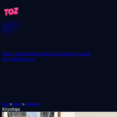
Pelit
Blogi
Lataa
Kaikki artikkelit
Bilepelit
Juomapelit
Juomapelit
korteilla
Kulttuuri
Koti
>
Blogi
>
Bilepelit
Kirjoittaja