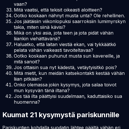
vaan?
Mitä vaatisi, että tekisit oikeasti aloitteen?
Ootko koskaan nähnyt musta unta? Ole rehellinen.
Jos jäätäisiin viikonlopuksi saarroksiin lumimyrskyn
takia, miten siinä kävisi?
Mikä on yksi asia, jota teen ja jota pidät vähän
liiankin viehättävänä?
Haluatko, että laitan viestiä ekan, vai tykkäätkö
pelata vähän vaikeasti tavoiteltavaa?
Ootko koskaan puhunut musta sun kavereille, ja
mitä sanoit?
Jos ottaisin sua nyt kädestä, vetäytyisitkö pois?
Mitä mietit, kun meidän katsekontakti kestää vähän
liian pitkään?
Onko olemassa jokin kysymys, jota salaa toivot
mun kysyvän tänä iltana?
Jos tää ilta päättyisi suudelmaan, kaduttaisiko sua
huomenna?
Kuumat 21 kysymystä pariskunnille
Pariskuntien kohdalla suodatin lähtee päältä vähän eri