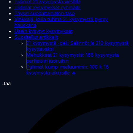
Tuhmat 21 kysymystä viestillä
Tuhmat kysymykset ryhmälle
Täysin suodattamaton taso
Vinkkejä, joilla tuhma 21 kysymystä pysyy
hauskana
Usein kysytyt kysymykset
Suositellut artikkelit
21 kysymystä -peli: Säännöt ja 210 kysymystä
kysyttäväksi
Mehukkaat 21 kysymystä: 168 kysymystä
parhaisiin juoruihin
Tuhmat kumpi mieluummin: 100 k-18
kysymystä aikuisille 🔥
Jaa