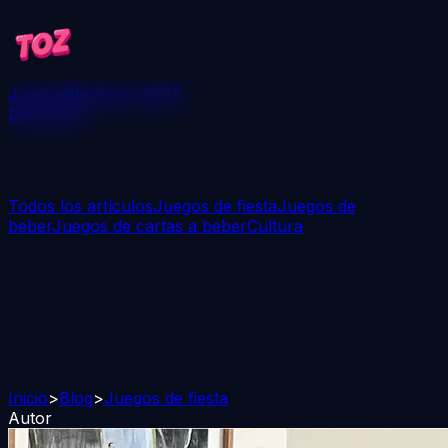
Juegos
Blog
Gana 250$
Descargar
Todos los artículos
Juegos de fiesta
Juegos de
beber
Juegos de cartas a beber
Cultura
Inicio
>
Blog
>
Juegos de fiesta
Autor