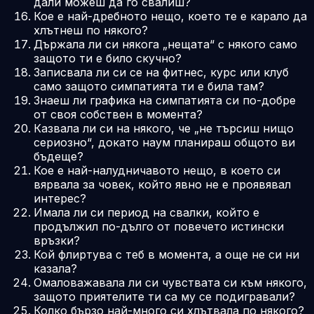
дали можеш да го свалиш?
Кое е най-дребното нещо, което те е карало да
хлътнеш по някого?
Държала ли си някога „нещата“ с някого само
защото ти е било скучно?
Записвала ли си се на фитнес, курс или клуб
само защото симпатията ти е била там?
Знаеш ли графика на симпатията си по-добре
от своя собствен в момента?
Казвала ли си на някого, че „не търсиш нищо
сериозно“, докато наум планираш общото ви
бъдеще?
Кое е най-налудничавото нещо, в което си
вярвала за човек, който явно не е проявявал
интерес?
Имала ли си период на свалки, който е
продължил по-дълго от повечето истински
връзки?
Кой флиртува с теб в момента, а още не си ни
казала?
Омаловажавала ли си чувствата си към някого,
защото приятелите ти са му се подигравали?
Колко бързо най-много си хлътвала по някого?