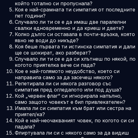
който тотално си пропуснала?
Коя е най-срамната ти симпатия от последните
пет години?
Случвало ли ти се е да имаш две паралелни
свалки едновременно и да криеш и двете?
Колко дълго си оставала в почти-връзка, която
явно не води до никъде?
Коя беше първата ти истинска симпатия и дали
ще се шокират, ако разберат?
Случвало ли ти се е да си хлътнеш по някой, по
когото приятелка вече си пада?
Кое е най-голямото неудобство, което си
направила само за да засечеш някого?
Репетирала ли си някога разговор със
симпатия пред огледалото или под душа?
Кой „червен флаг“ си игнорирала напълно,
само защото човекът е бил привлекателен?
Имала ли си симпатия към брат или сестра на
приятел/ка?
Кой е най-неочакваният човек, по когото си си
падала?
Флиртувала ли си с някого само за да видиш