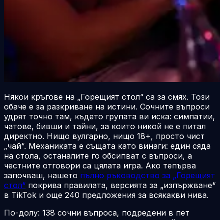
Някои кръгове на „Горещият стол“ са за смях. Този
обаче е за разкриване на истини. Сочните въпроси
удрят точно там, където групата ви иска: симпатии,
чатове, бивши и тайни, за които никой не е питал
директно. Нищо вулгарно, нищо 18+, просто чист
„чай“. Механиката е същата като винаги: един сяда
на стола, останалите го обсипват с въпроси, а
честните отговори са цялата игра. Ако тепърва
започваш, нашето
пълно ръководство за „Горещият
стол“
покрива правилата, версията за „изпържване“
в TikTok и още 240 предложения за всякакви нива.
По-долу: 138 сочни въпроса, подредени в пет