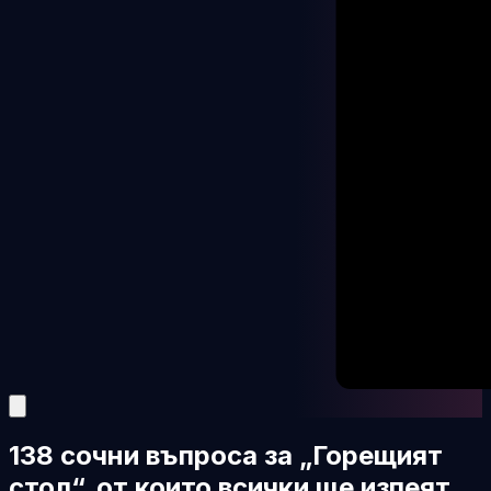
138 сочни въпроса за „Горещият
стол“, от които всички ще изпеят