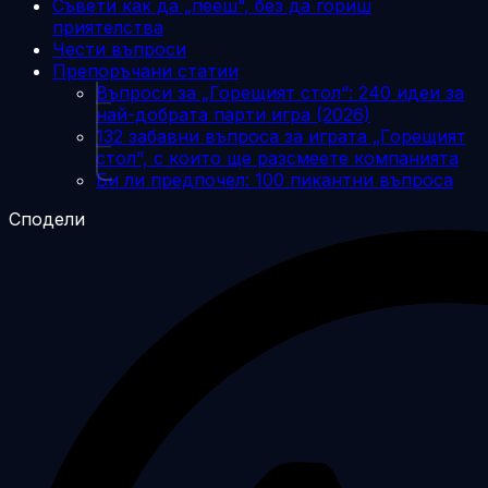
Съвети как да „пееш“, без да гориш
приятелства
Чести въпроси
Препоръчани статии
Въпроси за „Горещият стол“: 240 идеи за
най-добрата парти игра (2026)
132 забавни въпроса за играта „Горещият
стол“, с които ще разсмеете компанията
Би ли предпочел: 100 пикантни въпроса
Сподели