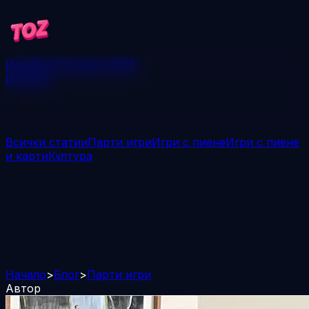
Игри
Блог
Спечели 250$
Изтегли
Всички статии
Парти игри
Игри с пиене
Игри с пиене
и карти
Култура
Начало
>
Блог
>
Парти игри
Автор