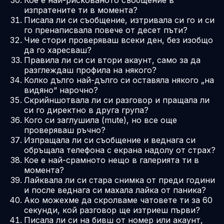
изпратените ти в момента?
Писала ли си съобщение, изтривала си го и си
го пренаписвала повече от десет пъти?
Чие стори проверяваш всеки ден, без изобщо
да го харесваш?
Правила ли си си втори акаунт, само за да
разглеждаш профила на някого?
Колко дълго най-дълго си оставяла някого „на
видяно“ нарочно?
Скрийншотвала ли си разговор и пращала ли
си го директно в друга група?
Кого си заглушила (mute), но все още
проверяваш ръчно?
Изпращала ли си съобщение и веднага си
обръщала телефона с екрана надолу от страх?
Кое е най-срамното нещо в галерията ти в
момента?
Лайквала ли си стара снимка от преди години
и после веднага си махала лайка от паника?
Ако можехме да скролваме чатовете ти за 60
секунди, кой разговор ще изтриеш първи?
Писала ли си на бивш от номер или акаунт,