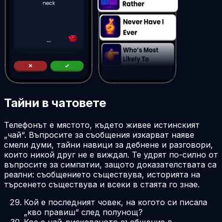
Тайни в чатовете
Телефонът е мястото, където живее истинският
„чай“. Въпросите за съобщения изкарват наяве
смели думи, тайни навици за дебнене и разговори,
които никой друг не е виждал. Те удрят по-силно от
въпросите за симпатии, защото доказателствата са
реални: съобщението съществува, историята на
търсенето съществува и всеки в стаята го знае.
Кой е последният човек, на когото си писала
„кво правиш“ след полунощ?
Кое е най-рискованото съобщение в