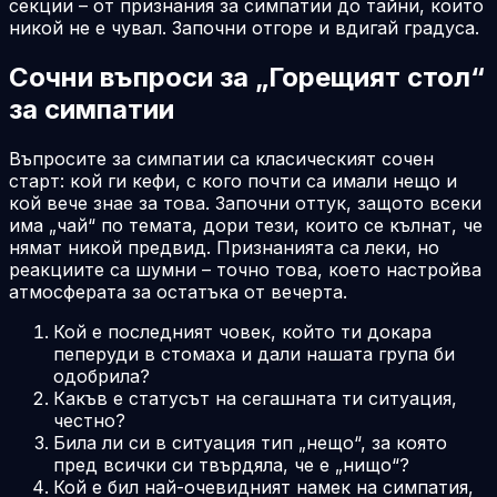
секции – от признания за симпатии до тайни, които
никой не е чувал. Започни отгоре и вдигай градуса.
Сочни въпроси за „Горещият стол“
за симпатии
Въпросите за симпатии са класическият сочен
старт: кой ги кефи, с кого почти са имали нещо и
кой вече знае за това. Започни оттук, защото всеки
има „чай“ по темата, дори тези, които се кълнат, че
нямат никой предвид. Признанията са леки, но
реакциите са шумни – точно това, което настройва
атмосферата за остатъка от вечерта.
Кой е последният човек, който ти докара
пеперуди в стомаха и дали нашата група би
одобрила?
Какъв е статусът на сегашната ти ситуация,
честно?
Била ли си в ситуация тип „нещо“, за която
пред всички си твърдяла, че е „нищо“?
Кой е бил най-очевидният намек на симпатия,