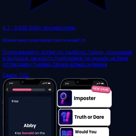
4,7
·
3 000 000+ потребители
Искаш наистина пикантните неща? 👀
Приложението копае по-дълбоко: тайни, признания
и въпроси, на които приятелите ти никога не биха
отговорили трезви. Свежи всяка седмица
Свали TOZ