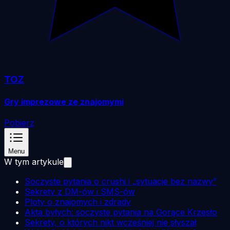
TOZ
Gry imprezowe ze znajomymi
Pobierz
Menu
W tym artykule
Soczyste pytania o crushi i „sytuacje bez nazwy”
Sekrety z DM-ów i SMS-ów
Ploty o znajomych i zdrady
Akta byłych: soczyste pytania na Gorące Krzesło
Sekrety, o których nikt wcześniej nie słyszał