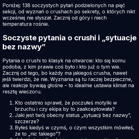
Poniżej: 138 soczystych pytań podzielonych na pięć
sekcji, od wyznań o crushach po sekrety, o których nikt
wcześniej nie słyszał. Zacznij od góry i niech
temperatura rośnie.
Soczyste pytania o crushi i „sytuacje
bez nazwy”
Pytania o crushi to klasyk na otwarcie: kto się komu
podoba, z kim prawie coś było i kto już o tym wie.
Zacznij od tego, bo każdy ma jakiegoś crusha, nawet
jeśli twierdzi, że nie. Wyznania są tu raczej bezpieczne,
ale reakcje bywają głośne – to idealnie ustawia klimat na
resztę wieczoru.
Kto ostatnio sprawił, że poczułeś motylki w
brzuchu i czy ekipa by to zaakceptowała?
Jaki jest twój obecny status „sytuacji bez nazwy”,
szczerze?
Byłeś kiedyś w czymś, o czym wszystkim mówiłeś,
że to „nic takiego”?