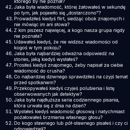
którego by nie poznał?
Jaka była wiadomość, której żałowałeś w sekundę
po tym, jak pojawiło się „dostarczono”?
Prowadziłeś kiedyś flirt, siedząc obok znajomych i
nie mówiąc im ani słowa?
Z kim piszesz najwięcej, a kogo nasza grupa nigdy
nie poznała?
Udawałeś kiedyś, że nie widzisz wiadomości od
kogoś w tym pokoju?
Jaka była najbardziej odważna odpowiedź na
stories, jaką kiedyś wysłałeś?
Prosiłeś kiedyś znajomego, żeby napisał za ciebie
wiadomość do crusha?
Co najbardziej dziwnego sprawdziłeś na czyjś temat
przed spotkaniem?
Przekopywałeś kiedyś czyjeś polubienia i listę
obserwowanych jak detektyw?
Jaka była najdłuższa seria codziennego pisania,
która urwała się z dnia na dzień?
Wysłałeś kiedyś wiadomość głosową i natychmiast
pożałowałeś brzmienia własnego głosu?
Do kogo sławnego lub pół-sławnego pisałeś i czy ci
odpowiedzieli?