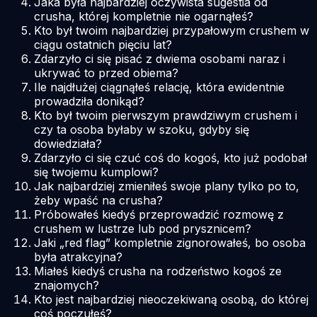
Jaka była najbardziej oczywista sugestia od
crusha, której kompletnie nie ogarnąłeś?
Kto był twoim najbardziej przypałowym crushem w
ciągu ostatnich pięciu lat?
Zdarzyło ci się pisać z dwiema osobami naraz i
ukrywać to przed obiema?
Ile najdłużej ciągnąłeś relację, która ewidentnie
prowadziła donikąd?
Kto był twoim pierwszym prawdziwym crushem i
czy ta osoba byłaby w szoku, gdyby się
dowiedziała?
Zdarzyło ci się czuć coś do kogoś, kto już podobał
się twojemu kumplowi?
Jak najbardziej zmieniłeś swoje plany tylko po to,
żeby wpaść na crusha?
Próbowałeś kiedyś przeprowadzić rozmowę z
crushem w lustrze lub pod prysznicem?
Jaki „red flag” kompletnie zignorowałeś, bo osoba
była atrakcyjna?
Miałeś kiedyś crusha na rodzeństwo kogoś ze
znajomych?
Kto jest najbardziej nieoczekiwaną osobą, do której
coś poczułeś?