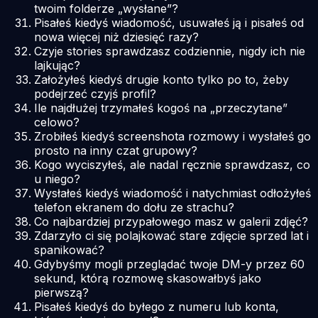
twoim folderze „wysłane”?
Pisałeś kiedyś wiadomość, usuwałeś ją i pisałeś od
nowa więcej niż dziesięć razy?
Czyje stories sprawdzasz codziennie, nigdy ich nie
lajkując?
Założyłeś kiedyś drugie konto tylko po to, żeby
podejrzeć czyjś profil?
Ile najdłużej trzymałeś kogoś na „przeczytane”
celowo?
Zrobiłeś kiedyś screenshota rozmowy i wysłałeś go
prosto na inny czat grupowy?
Kogo wyciszyłeś, ale nadal ręcznie sprawdzasz, co
u niego?
Wysłałeś kiedyś wiadomość i natychmiast odłożyłeś
telefon ekranem do dołu ze strachu?
Co najbardziej przypałowego masz w galerii zdjęć?
Zdarzyło ci się polajkować stare zdjęcie sprzed lat i
spanikować?
Gdybyśmy mogli przeglądać twoje DM-y przez 60
sekund, którą rozmowę skasowałbyś jako
pierwszą?
Pisałeś kiedyś do byłego z numeru lub konta,