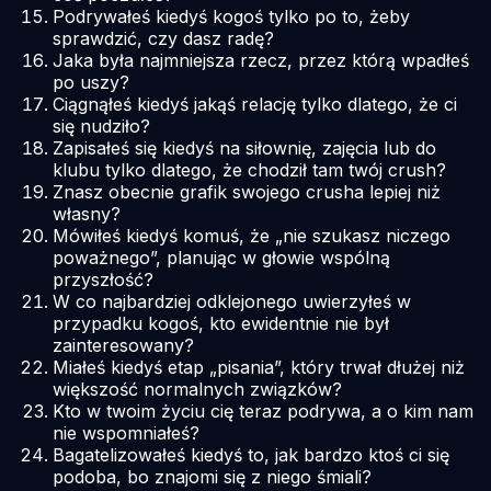
Podrywałeś kiedyś kogoś tylko po to, żeby
sprawdzić, czy dasz radę?
Jaka była najmniejsza rzecz, przez którą wpadłeś
po uszy?
Ciągnąłeś kiedyś jakąś relację tylko dlatego, że ci
się nudziło?
Zapisałeś się kiedyś na siłownię, zajęcia lub do
klubu tylko dlatego, że chodził tam twój crush?
Znasz obecnie grafik swojego crusha lepiej niż
własny?
Mówiłeś kiedyś komuś, że „nie szukasz niczego
poważnego”, planując w głowie wspólną
przyszłość?
W co najbardziej odklejonego uwierzyłeś w
przypadku kogoś, kto ewidentnie nie był
zainteresowany?
Miałeś kiedyś etap „pisania”, który trwał dłużej niż
większość normalnych związków?
Kto w twoim życiu cię teraz podrywa, a o kim nam
nie wspomniałeś?
Bagatelizowałeś kiedyś to, jak bardzo ktoś ci się
podoba, bo znajomi się z niego śmiali?