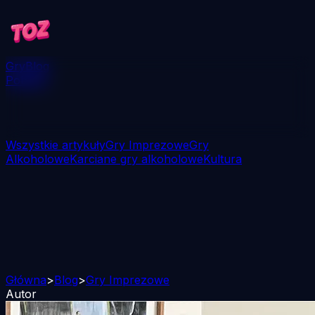
Gry
Blog
Pobierz
Wszystkie artykuły
Gry Imprezowe
Gry
Alkoholowe
Karciane gry alkoholowe
Kultura
Główna
>
Blog
>
Gry Imprezowe
Autor