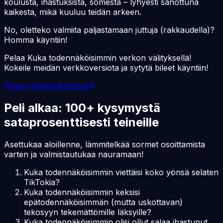
koulusta, ihastuksista, somesta – lyhyesti sanottuna
kaikesta, mikä kuuluu teidän arkeen.
No, oletteko valmiita paljastamaan juttuja (rakkaudella)?
Homma käyntiin!
Pelaa Kuka todennäköisimmin verkon välityksellä!
Kokeile meidän verkkoversiota ja sytytä bileet käyntiin!
Pelaa verkkoversiossa
Peli alkaa: 100+ kysymystä
sataprosenttisesti teineille
Asettukaa aloillenne, lämmitelkää sormet osoittamista
varten ja valmistautukaa nauramaan!
Kuka todennäköisimmin viettäisi koko yönsä selaten
TikTokia?
Kuka todennäköisimmin keksisi
epätodennäköisimmän (mutta uskottavan)
tekosyyn tekemättömille läksyille?
Kuka todennäköisimmin olisi ollut salaa ihastunut