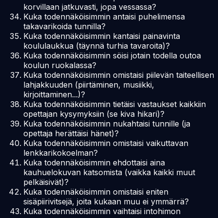
korvillaan jatkuvasti, jopa vessassa?
Kuka todennäköisimmin antaisi puhelimensa
takavarikoida tunnilla?
Kuka todennäköisimmin kantaisi painavinta
koululaukkua (täynnä turhia tavaroita)?
Kuka todennäköisimmin söisi jotain todella outoa
koulun ruokalassa?
Kuka todennäköisimmin omistaisi piilevän taiteellisen
lahjakkuuden (piirtäminen, musiikki,
kirjoittaminen...)?
Kuka todennäköisimmin tietäisi vastaukset kaikkiin
opettajan kysymyksiin (se kiva hikari)?
Kuka todennäköisimmin nukahtaisi tunnille (ja
opettaja herättäisi hänet)?
Kuka todennäköisimmin omistaisi vaikuttavan
lenkkarikokoelman?
Kuka todennäköisimmin ehdottaisi aina
kauhuelokuvan katsomista (vaikka kaikki muut
pelkäisivät)?
Kuka todennäköisimmin omistaisi eniten
sisäpiirivitsejä, joita kukaan muu ei ymmärrä?
Kuka todennäköisimmin vaihtaisi intohimon