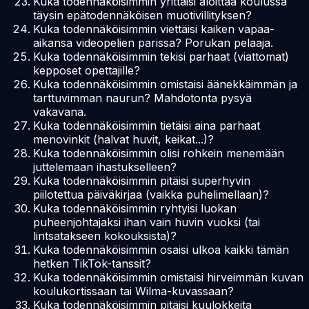
Kuka todennäköisimmin yrittäisi aloittaa koulussa
täysin epätodennäköisen muotivillityksen?
Kuka todennäköisimmin viettäisi kaiken vapaa-
aikansa videopelien parissa? Porukan pelaaja.
Kuka todennäköisimmin tekisi parhaat (viattomat)
kepposet opettajille?
Kuka todennäköisimmin omistaisi äänekkäimmän ja
tarttuvimman naurun? Mahdotonta pysyä
vakavana.
Kuka todennäköisimmin tietäisi aina parhaat
menovinkit (halvat huvit, keikat...)?
Kuka todennäköisimmin olisi rohkein menemään
juttelemaan ihastukselleen?
Kuka todennäköisimmin pitäisi superhyvin
piilotettua päiväkirjaa (vaikka puhelimellaan)?
Kuka todennäköisimmin ryhtyisi luokan
puheenjohtajaksi ihan vain huvin vuoksi (tai
lintsatakseen kokouksista)?
Kuka todennäköisimmin osaisi ulkoa kaikki tämän
hetken TikTok-tanssit?
Kuka todennäköisimmin omistaisi hirveimmän kuvan
koulukortissaan tai Wilma-kuvassaan?
Kuka todennäköisimmin pitäisi kuulokkeita