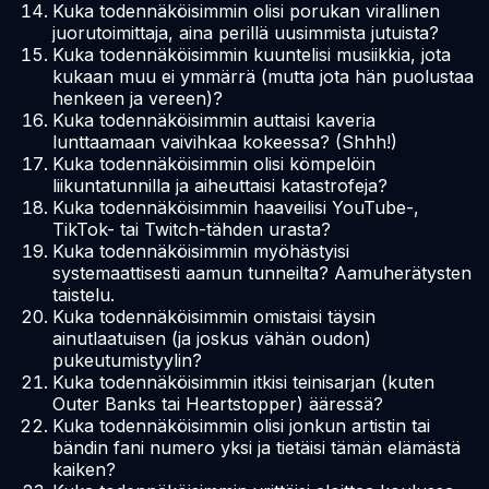
Kuka todennäköisimmin olisi porukan virallinen
juorutoimittaja, aina perillä uusimmista jutuista?
Kuka todennäköisimmin kuuntelisi musiikkia, jota
kukaan muu ei ymmärrä (mutta jota hän puolustaa
henkeen ja vereen)?
Kuka todennäköisimmin auttaisi kaveria
lunttaamaan vaivihkaa kokeessa? (Shhh!)
Kuka todennäköisimmin olisi kömpelöin
liikuntatunnilla ja aiheuttaisi katastrofeja?
Kuka todennäköisimmin haaveilisi YouTube-,
TikTok- tai Twitch-tähden urasta?
Kuka todennäköisimmin myöhästyisi
systemaattisesti aamun tunneilta? Aamuherätysten
taistelu.
Kuka todennäköisimmin omistaisi täysin
ainutlaatuisen (ja joskus vähän oudon)
pukeutumistyylin?
Kuka todennäköisimmin itkisi teinisarjan (kuten
Outer Banks
tai
Heartstopper
) ääressä?
Kuka todennäköisimmin olisi jonkun artistin tai
bändin fani numero yksi ja tietäisi tämän elämästä
kaiken?