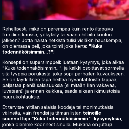
Rehellisesti, mikä on parempaa kuin rento iltapäivä
frendien kanssa, yökyläily tai vaan chillailu koulun
jälkeen? Jotta näistä hetkistä tulisi vieläkin hauskempia,
on olemassa peli, joka toimii joka kerta:
"Kuka
todennäköisimmin...?"
!
Konsepti on supersimppeli: luetaan kysymys, joka alkaa
"Kuka todennäköisimmin...", ja kaikki osoittavat sormella
sitä tyyppiä porukasta, joka sopii parhaiten kuvaukseen.
Se on täydellinen tapa heittää hyväntahtoista läppää,
paljastaa pieniä salaisuuksia (ei mitään liian vakavaa,
luvataan!) ja ennen kaikkea, saada aikaan ikimuistoisia
naurukohtauksia.
Et tarvitse mitään salaisia koodeja tai monimutkaisia
välineitä, vain frendisi ja tämän listan
teineille
suunnattuja "Kuka todennäköisimmin" -kysymyksiä
,
jonka olemme koonneet sinulle. Mukana on juttuja