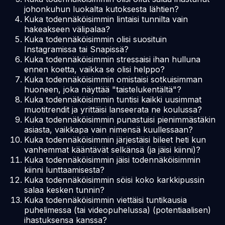
johonkuhun luokalta kutoksesta lähtien?
Kuka todennäköisimmin lintaisi tunnilta vain
hakeakseen välipalaa?
Kuka todennäköisimmin olisi suosituin
Instagramissa tai Snapissä?
Kuka todennäköisimmin stressaisi ihan hulluna
ennen koetta, vaikka se olisi helppo?
Kuka todennäköisimmin omistaisi sotkuisimman
huoneen, joka näyttää "taistelukentältä"?
Kuka todennäköisimmin tuntisi kaikki uusimmat
muotitrendit ja yrittäisi lanseerata ne koulussa?
Kuka todennäköisimmin punastuisi pienimmästäkin
asiasta, vaikkapa vain nimensä kuullessaan?
Kuka todennäköisimmin järjestäisi bileet heti kun
vanhemmat kääntävät selkänsä (ja jäisi kiinni)?
Kuka todennäköisimmin jäisi todennäköisimmin
kiinni lunttaamisesta?
Kuka todennäköisimmin söisi koko karkkipussin
salaa kesken tunnin?
Kuka todennäköisimmin viettäisi tuntikausia
puhelimessa (tai videopuhelussa) (potentiaalisen)
ihastuksensa kanssa?