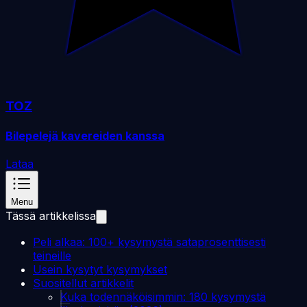
TOZ
Bilepelejä kavereiden kanssa
Lataa
Menu
Tässä artikkelissa
Peli alkaa: 100+ kysymystä sataprosenttisesti
teineille
Usein kysytyt kysymykset
Suositellut artikkelit
Kuka todennäköisimmin: 180 kysymystä