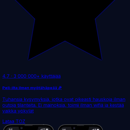
4,7
·
3 000 000+ käyttäjää
Peli-ilta ilman myötähäpeää 🎉
Tuhansia kysymyksiä, jotka ovat oikeasti hauskoja ilman
outoja tilanteita. Ei mainoksia, toimii ilman wifiä ja kestää
vaikka yökylät
Lataa TOZ