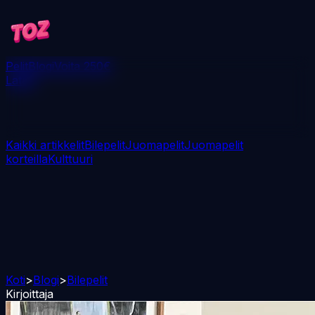
Pelit
Blogi
Voita 250€
Lataa
Kaikki artikkelit
Bilepelit
Juomapelit
Juomapelit
korteilla
Kulttuuri
Koti
>
Blogi
>
Bilepelit
Kirjoittaja