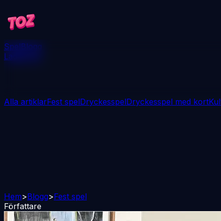
Spel
Blogg
Ladda ner
Alla artiklar
Fest spel
Dryckesspel
Dryckesspel med kort
Kul
Hem
>
Blogg
>
Fest spel
Författare