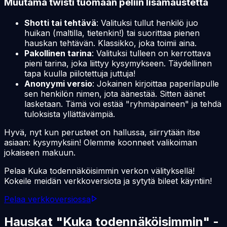
Muutama twisti tuomaan peliin lisämaustetta
Shotti tai tehtävä
: Valituksi tullut henkilö juo
huikan (maltilla, tietenkin!) tai suorittaa pienen
hauskan tehtävän. Klassikko, joka toimii aina.
Pakollinen tarina
: Valituksi tulleen on kerrottava
pieni tarina, joka liittyy kysymykseen. Täydellinen
tapa kuulla piilotettuja juttuja!
Anonyymi versio
: Jokainen kirjoittaa paperilapulle
sen henkilön nimen, jota äänestää. Sitten äänet
lasketaan. Tämä voi estää "ryhmäpaineen" ja tehdä
tuloksista yllättävämpiä.
Hyvä, nyt kun perusteet on hallussa, siirrytään itse
asiaan: kysymyksiin! Olemme koonneet valikoiman
jokaiseen makuun.
Pelaa Kuka todennäköisimmin verkon välityksellä!
Kokeile meidän verkkoversiota ja sytytä bileet käyntiin!
Pelaa verkkoversiossa
Hauskat "Kuka todennäköisimmin" -