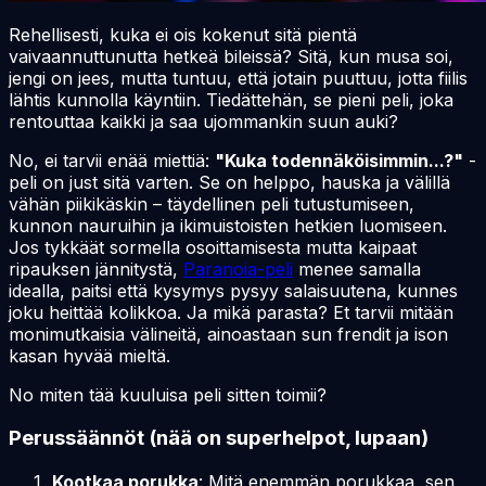
Rehellisesti, kuka ei ois kokenut sitä pientä
vaivaannuttunutta hetkeä bileissä? Sitä, kun musa soi,
jengi on jees, mutta tuntuu, että jotain puuttuu, jotta fiilis
lähtis kunnolla
käyntiin
. Tiedättehän, se pieni peli, joka
rentouttaa kaikki ja saa ujommankin suun auki?
No, ei tarvii enää miettiä:
"Kuka todennäköisimmin...?"
-
peli on just sitä varten. Se on helppo, hauska ja välillä
vähän piikikäskin – täydellinen peli tutustumiseen,
kunnon nauruihin ja ikimuistoisten hetkien luomiseen.
Jos tykkäät sormella osoittamisesta mutta kaipaat
ripauksen jännitystä,
Paranoia-peli
menee samalla
idealla, paitsi että kysymys pysyy salaisuutena, kunnes
joku heittää kolikkoa. Ja mikä parasta? Et tarvii mitään
monimutkaisia välineitä, ainoastaan sun frendit ja ison
kasan hyvää mieltä.
No miten tää kuuluisa peli sitten toimii?
Perussäännöt (nää on superhelpot, lupaan)
Kootkaa porukka
: Mitä enemmän porukkaa, sen