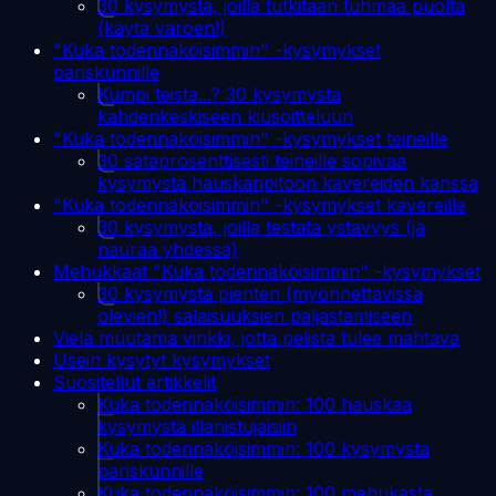
30 kysymystä, joilla tutkitaan tuhmaa puolta
(käytä varoen!)
"Kuka todennäköisimmin" -kysymykset
pariskunnille
Kumpi teistä...? 30 kysymystä
kahdenkeskiseen kiusoitteluun
"Kuka todennäköisimmin" -kysymykset teineille
30 sataprosenttisesti teineille sopivaa
kysymystä hauskanpitoon kavereiden kanssa
"Kuka todennäköisimmin" -kysymykset kavereille
30 kysymystä, joilla testata ystävyys (ja
nauraa yhdessä)
Mehukkaat "Kuka todennäköisimmin" -kysymykset
30 kysymystä pienten (myönnettävissä
olevien!) salaisuuksien paljastamiseen
Vielä muutama vinkki, jotta pelistä tulee mahtava
Usein kysytyt kysymykset
Suositellut artikkelit
Kuka todennäköisimmin: 100 hauskaa
kysymystä illanistujaisiin
Kuka todennäköisimmin: 100 kysymystä
pariskunnille
Kuka todennäköisimmin: 100 mehukasta