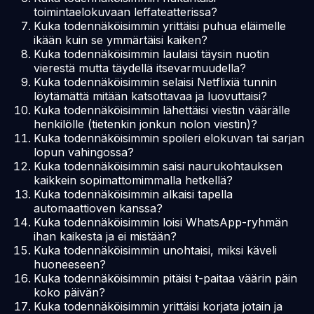
toimintaelokuvaan leffateatterissa?
Kuka todennäköisimmin yrittäisi puhua eläimelle
ikään kuin se ymmärtäisi kaiken?
Kuka todennäköisimmin laulaisi täysin nuotin
vierestä mutta täydellä itsevarmuudella?
Kuka todennäköisimmin selaisi Netflixiä tunnin
löytämättä mitään katsottavaa ja luovuttaisi?
Kuka todennäköisimmin lähettäisi viestin väärälle
henkilölle (tietenkin jonkun nolon viestin)?
Kuka todennäköisimmin spoileri elokuvan tai sarjan
lopun vahingossa?
Kuka todennäköisimmin saisi naurukohtauksen
kaikkein sopimattomimmalla hetkellä?
Kuka todennäköisimmin alkaisi tapella
automaattioven kanssa?
Kuka todennäköisimmin loisi WhatsApp-ryhmän
ihan kaikesta ja ei mistään?
Kuka todennäköisimmin unohtaisi, miksi käveli
huoneeseen?
Kuka todennäköisimmin pitäisi t-paitaa väärin päin
koko päivän?
Kuka todennäköisimmin yrittäisi korjata jotain ja