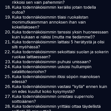
rikkoisi sen vain pahemmin?
Kuka todennäköisimmin keräilisi jotain todella
outoa?
Kuka todennäköisimmin tilaisi ruokalistan
monimutkaisimman annoksen ihan vain
kokeillakseen?
Kuka todennäköisimmin tanssisi yksin huoneessaan
kuin kukaan ei näkisi (mutta me tiedämme!)?
Kuka todennäköisimmin laittaisi 5 herätystä ja olisi
silti myöhässä?
Kuka todennäköisimmin sekoittaisi suolan ja sokerin
ruokaa laittaessaan?
Kuka todennäköisimmin puhuisi unissaan?
Kuka todennäköisimmin uskoisi hulluimpiin
salaliittoteorioihin?
Kuka todennäköisimmin itkisi söpön mainoksen
edessä?
Kuka todennäköisimmin vastaisi "kyllä" ennen kuin
on edes kuullut koko kysymystä?
Kuka todennäköisimmin omistaisi supernolo
soittoäänen?
Kuka todennäköisimmin yrittäisi ottaa täydellistä