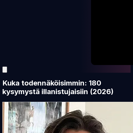
Kuka todennäköisimmin: 180
kysymystä illanistujaisiin (2026)