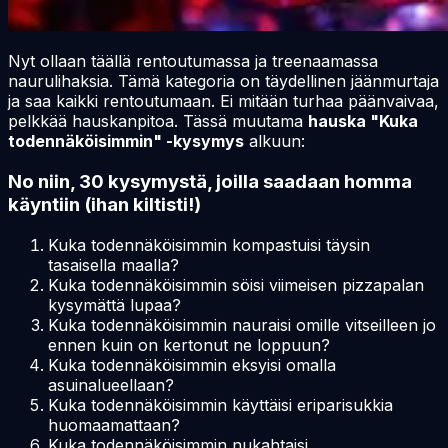
Nyt ollaan täällä rentoutumassa ja treenaamassa
naurulihaksia. Tämä kategoria on täydellinen jäänmurtaja
ja saa kaikki rentoutumaan. Ei mitään turhaa päänvaivaa,
pelkkää hauskanpitoa. Tässä muutama
hauska "Kuka
todennäköisimmin" -kysymys
alkuun:
No niin, 30 kysymystä, joilla saadaan homma
käyntiin (ihan kiltisti!)
Kuka todennäköisimmin kompastuisi täysin
tasaisella maalla?
Kuka todennäköisimmin söisi viimeisen pizzapalan
kysymättä lupaa?
Kuka todennäköisimmin nauraisi omille vitseilleen jo
ennen kuin on kertonut ne loppuun?
Kuka todennäköisimmin eksyisi omalla
asuinalueellaan?
Kuka todennäköisimmin käyttäisi eriparisukkia
huomaamattaan?
Kuka todennäköisimmin nukahtaisi