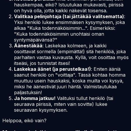
hauskempaa, eikö? Istuutukaa mukavasti, piirissä
on hyvä olla, jotta kaikki näkevät toisensa.
Valitkaa pelinjohtaja (tai jättäkää valitsematta)
:
Yksi henkilö lukee ensimmäisen kysymyksen, joka
alkaa "Kuka todennäköisimmin...". Esimerkiksi:
"Kuka todennäköisimmin unohtaisi oman
syntymäpäivänsä?"
Äänestäkää
: Laskekaa kolmeen, ja kaikki
osoittavat sormella (empimättä!) sitä henkilöä, joka
parhaiten vastaa kuvausta. Kyllä, voit osoittaa myös
itseäsi, jos tunnistat itsesi!
Laskekaa äänet (ja perustelkaa!)
: Eniten ääniä
saanut henkilö on "voittaja". Tässä kohtaa homma
muuttuu usein hauskaksi, koska muilta voi kysyä,
miksi
he äänestivät juuri häntä. Valmistautukaa
paljastuksiin!
Ja homma jatkuu!
Valituksi tullut henkilö (tai
seuraava piirissä, miten vain sovitte) lukee
seuraavan kysymyksen.
Helppoa, eikö vain?