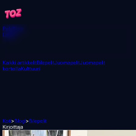
Pelit
Blogi
Lataa
Kaikki artikkelit
Bilepelit
Juomapelit
Juomapelit
korteilla
Kulttuuri
Koti
>
Blogi
>
Bilepelit
Kirjoittaja