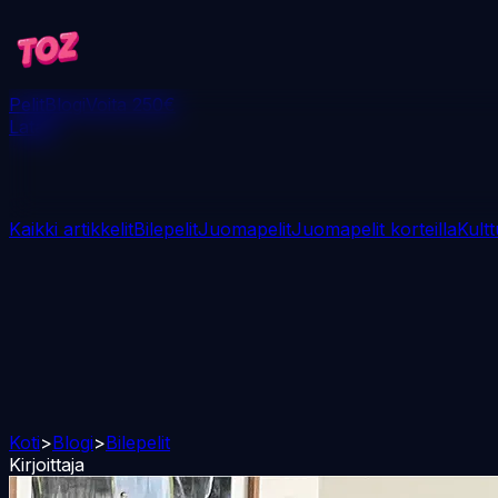
Pelit
Blogi
Voita 250€
Lataa
Kaikki artikkelit
Bilepelit
Juomapelit
Juomapelit korteilla
Kultt
Koti
>
Blogi
>
Bilepelit
Kirjoittaja