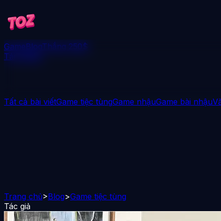
Game
Blog
Thắng 250$
Tải xuống
Tất cả bài viết
Game tiệc tùng
Game nhậu
Game bài nhậu
V
Trang chủ
>
Blog
>
Game tiệc tùng
Tác giả