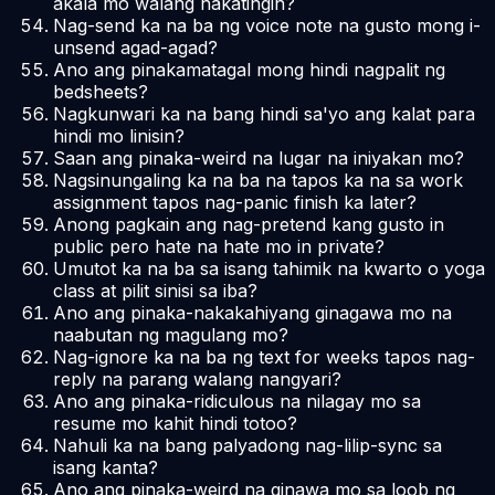
akala mo walang nakatingin?
Nag-send ka na ba ng voice note na gusto mong i-
unsend agad-agad?
Ano ang pinakamatagal mong hindi nagpalit ng
bedsheets?
Nagkunwari ka na bang hindi sa'yo ang kalat para
hindi mo linisin?
Saan ang pinaka-weird na lugar na iniyakan mo?
Nagsinungaling ka na ba na tapos ka na sa work
assignment tapos nag-panic finish ka later?
Anong pagkain ang nag-pretend kang gusto in
public pero hate na hate mo in private?
Umutot ka na ba sa isang tahimik na kwarto o yoga
class at pilit sinisi sa iba?
Ano ang pinaka-nakakahiyang ginagawa mo na
naabutan ng magulang mo?
Nag-ignore ka na ba ng text for weeks tapos nag-
reply na parang walang nangyari?
Ano ang pinaka-ridiculous na nilagay mo sa
resume mo kahit hindi totoo?
Nahuli ka na bang palyadong nag-lilip-sync sa
isang kanta?
Ano ang pinaka-weird na ginawa mo sa loob ng