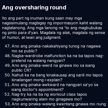
Ang oversharing round
Ito ang part ng inuman kung saan may mga
nagsisimulang magbigay ng impormasyon kahit walang
nagtatanong. Ang mga tanong na 'to ang magbubukas
ng pinto para d'yan. Magdala ng alak, magdala ng sense
of humor, at iwan ang judgment.
Ano ang pinaka-nakakahiyang tunog na nagawa
mo sa public?
Nagka-wardrobe malfunction ka na ba tapos nag-
pretend na walang nangyari?
Ano ang pinaka-weird na ginawa mo sa isang
public CR?
Nahuli ka na bang kinakausap ang sarili mo tapos
kinailangan mong i-explain?
Ano ang pinaka-awkward na nangyari sa'yo sa
isang doctor's appointment?
Nag-try ka na ba ng workout class tapos
nagkunwaring alam mo ginagawa mo?
Ano ang pinaka-walang kwentang ginawa mo nung