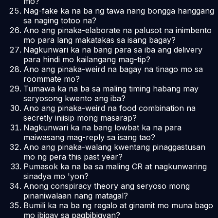
mo?
Nag-fake ka na ba ng tawa nang bongga hanggang
sa naging totoo na?
Ano ang pinaka-elaborate na palusot na inimbento
mo para lang makatakas sa isang bagay?
Nagkunwari ka na bang para sa iba ang delivery
para hindi mo kailangang mag-tip?
Ano ang pinaka-weird na bagay na tinago mo sa
roommate mo?
Tumawa ka na ba sa maling timing habang may
seryosong kwento ang iba?
Ano ang pinaka-weird na food combination na
secretly iniisip mong masarap?
Nagkunwari ka na bang lowbat ka na para
maiwasang mag-reply sa isang tao?
Ano ang pinaka-walang kwentang pinaggastusan
mo ng pera this past year?
Pumasok ka na ba sa maling CR at nagkunwaring
sinadya mo 'yon?
Anong conspiracy theory ang seryoso mong
pinaniwalaan nang matagal?
Bumili ka na ba ng regalo at ginamit mo muna bago
mo ibigay sa pagbibigyan?