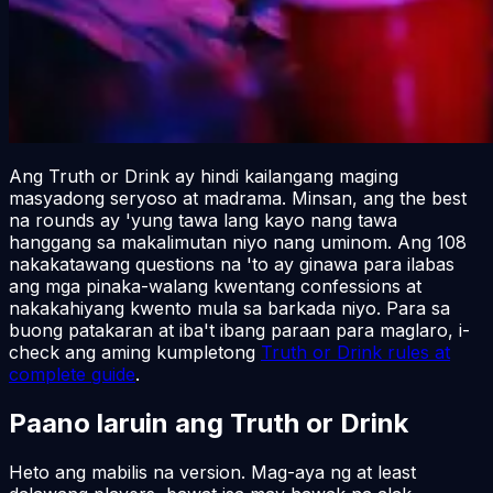
Ang Truth or Drink ay hindi kailangang maging
masyadong seryoso at madrama. Minsan, ang the best
na rounds ay 'yung tawa lang kayo nang tawa
hanggang sa makalimutan niyo nang uminom. Ang 108
nakakatawang questions na 'to ay ginawa para ilabas
ang mga pinaka-walang kwentang confessions at
nakakahiyang kwento mula sa barkada niyo. Para sa
buong patakaran at iba't ibang paraan para maglaro, i-
check ang aming kumpletong
Truth or Drink rules at
complete guide
.
Paano laruin ang Truth or Drink
Heto ang mabilis na version. Mag-aya ng at least