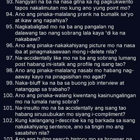
Nangyari na ba na nasa gitna ka ng pagkukwento
tapos nakalimutan mo kung ano yung point mo?
Ano ang pinaka-malalang prank na bumalik sa'yo
at ikaw ang napahiya?
Nagkabaligtad mo na ba ang pangalan ng
dalawang tao nang sobrang lala kaya 'di ka na
nakabawi?
Ano ang pinaka-nakakahiyang picture mo na nasa
iba at pinagmakaawaan mong i-delete nila?
Na-accidentally like mo na ba ang sobrang lumang
post habang ini-istalk ang profile ng isang tao?
Ano ang pinaka-malalang nasabi mo habang nag-
aaway kayo na pinagsisihan mo agad?
Naka-bluff ka na ba sa buong job interview at
natanggap sa trabaho?
Ano ang pinaka-walang kwentang kasinungalingan
mo na lumala nang sobra?
Na-insulto mo na ba accidentally ang isang tao
habang sinusubukan mo siyang i-compliment?
Kung kailangang i-describe ka ng barkada sa isang
nakakahiyang sentence, ano sa tingin mo ang
sasabihin nila?
Ano ang huling search history mo sa browser na