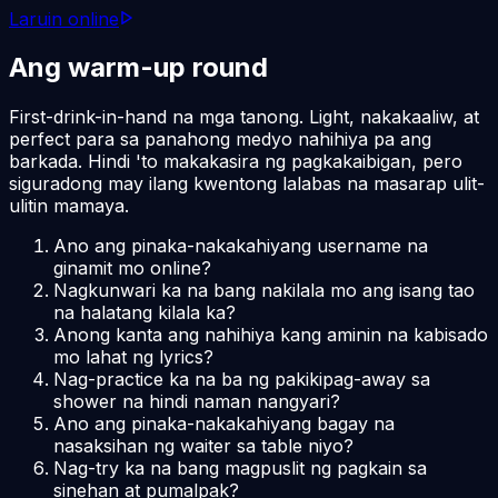
Laruin online
Ang warm-up round
First-drink-in-hand na mga tanong. Light, nakakaaliw, at
perfect para sa panahong medyo nahihiya pa ang
barkada. Hindi 'to makakasira ng pagkakaibigan, pero
siguradong may ilang kwentong lalabas na masarap ulit-
ulitin mamaya.
Ano ang pinaka-nakakahiyang username na
ginamit mo online?
Nagkunwari ka na bang nakilala mo ang isang tao
na halatang kilala ka?
Anong kanta ang nahihiya kang aminin na kabisado
mo lahat ng lyrics?
Nag-practice ka na ba ng pakikipag-away sa
shower na hindi naman nangyari?
Ano ang pinaka-nakakahiyang bagay na
nasaksihan ng waiter sa table niyo?
Nag-try ka na bang magpuslit ng pagkain sa
sinehan at pumalpak?