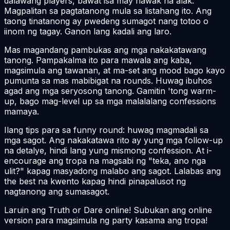
dalawang players, bawat isa may hawak na alak.
Magpalitan sa pagtatanong mula sa listahang ito. Ang
taong tinatanong ay pwedeng sumagot nang totoo o
iinom ng tagay. Ganon lang kadali ang laro.
Mas magandang pambukas ang mga nakakatawang
tanong. Pampakalma ito para mawala ang kaba,
magsimula ang tawanan, at ma-set ang mood bago kayo
pumunta sa mas mabibigat na rounds. Huwag ibuhos
agad ang mga seryosong tanong. Gamitin 'tong warm-
up, bago mag-level up sa mga malalalang confessions
mamaya.
Ilang tips para sa funny round: huwag magmadali sa
mga sagot. Ang nakakatawa rito ay yung mga follow-up
na detalye, hindi lang yung mismong confession. At i-
encourage ang tropa na magsabi ng "teka, ano nga
ulit?" kapag masyadong malabo ang sagot. Lalabas ang
the best na kwento kapag hindi pinapalusot ng
nagtanong ang sumasagot.
Laruin ang Truth or Dare online! Subukan ang online
version para magsimula ng party kasama ang tropa!