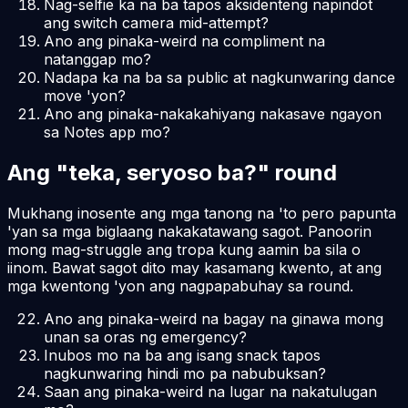
Nag-selfie ka na ba tapos aksidenteng napindot
ang switch camera mid-attempt?
Ano ang pinaka-weird na compliment na
natanggap mo?
Nadapa ka na ba sa public at nagkunwaring dance
move 'yon?
Ano ang pinaka-nakakahiyang nakasave ngayon
sa Notes app mo?
Ang "teka, seryoso ba?" round
Mukhang inosente ang mga tanong na 'to pero papunta
'yan sa mga biglaang nakakatawang sagot. Panoorin
mong mag-struggle ang tropa kung aamin ba sila o
iinom. Bawat sagot dito may kasamang kwento, at ang
mga kwentong 'yon ang nagpapabuhay sa round.
Ano ang pinaka-weird na bagay na ginawa mong
unan sa oras ng emergency?
Inubos mo na ba ang isang snack tapos
nagkunwaring hindi mo pa nabubuksan?
Saan ang pinaka-weird na lugar na nakatulugan