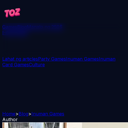
Games
Blog
Manalo ng 250$
I-download
Lahat ng articles
Party Games
Inuman Games
Inuman
Card Games
Culture
Home
>
Blog
>
Inuman Games
Author