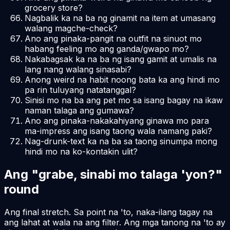
grocery store?
Nagbalik ka na ba ng ginamit na item at umasang
walang magche-check?
Ano ang pinaka-pangit na outfit na sinuot mo
habang feeling mo ang ganda/gwapo mo?
Nakabagsak ka na ba ng isang gamit at umalis na
lang nang walang sinasabi?
Anong weird na habit noong bata ka ang hindi mo
pa rin tuluyang natatanggal?
Sinisi mo na ba ang pet mo sa isang bagay na ikaw
naman talaga ang gumawa?
Ano ang pinaka-nakakahiyang ginawa mo para
ma-impress ang isang taong wala namang paki?
Nag-drunk-text ka na ba sa taong sinumpa mong
hindi mo na ko-kontakin ulit?
Ang "grabe, sinabi mo talaga 'yon?"
round
Ang final stretch. Sa point na 'to, naka-ilang tagay na
ang lahat at wala na ang filter. Ang mga tanong na 'to ay