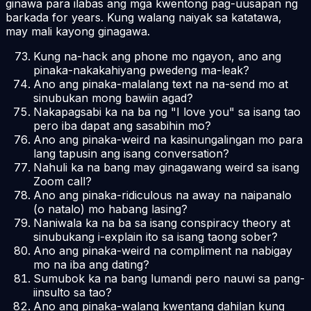
ginawa para ilabas ang mga kwentong pag-uusapan ng
barkada for years. Kung walang naiyak sa katatawa,
may mali kayong ginagawa.
Kung na-hack ang phone mo ngayon, ano ang
pinaka-nakakahiyang pwedeng ma-leak?
Ano ang pinaka-malalang text na na-send mo at
sinubukan mong bawiin agad?
Nakapagsabi ka na ba ng "I love you" sa isang tao
pero iba dapat ang sasabihin mo?
Ano ang pinaka-weird na kasinungalingan mo para
lang tapusin ang isang conversation?
Nahuli ka na bang may ginagawang weird sa isang
Zoom call?
Ano ang pinaka-ridiculous na away na naipanalo
(o natalo) mo habang lasing?
Naniwala ka na ba sa isang conspiracy theory at
sinubukang i-explain ito sa isang taong sober?
Ano ang pinaka-weird na compliment na nabigay
mo na iba ang dating?
Sumubok ka na bang lumandi pero nauwi sa pang-
iinsulto sa tao?
Ano ang pinaka-walang kwentang dahilan kung