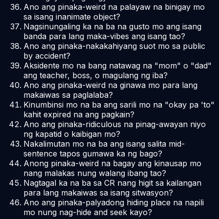
Ano ang pinaka-weird na palayaw na binigay mo
sa isang inanimate object?
Nagsinungaling ka na ba na gusto mo ang isang
banda para lang maka-vibes ang isang tao?
Ano ang pinaka-nakakahiyang suot mo sa public
by accident?
Aksidente mo na bang natawag na "mom" o "dad"
ang teacher, boss, o magulang ng iba?
Ano ang pinaka-weird na ginawa mo para lang
makaiwas sa paglalaba?
Kinumbinsi mo na ba ang sarili mo na "okay pa 'to"
kahit expired na ang pagkain?
Ano ang pinaka-ridiculous na pinag-awayan niyo
ng kapatid o kaibigan mo?
Nakalimutan mo na ba ang isang salita mid-
sentence tapos gumawa ka ng bago?
Anong pinaka-weird na bagay ang kinausap mo
nang malakas nung walang ibang tao?
Nagtagal ka na ba sa CR nang higit sa kailangan
para lang makaiwas sa isang sitwasyon?
Ano ang pinaka-palyadong hiding place na napili
mo nung nag-hide and seek kayo?