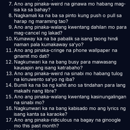
Ano ang pinaka-weird na ginawa mo habang mag-
isa ka sa bahay?
Nagkamali ka na ba sa pinto kung push o pull sa
harap ng maraming tao?
Ano ang pinaka-walang kwentang dahilan mo para
mag-cancel ng lakad?
Kumaway ka na ba pabalik sa isang taong hindi
naman pala kumakaway sa'yo?
Ano ang pinaka-cringe na phone wallpaper na
ginamit mo dati?
Nagkunwari ka na bang busy para maiwasang
kausapin ang isang katrabaho?
Ano ang pinaka-weird na sinabi mo habang tulog
na kinuwento sa'yo ng iba?
Bumili ka na ba ng kahit ano sa tindahan para lang
makaihi nang libre?
Ano ang pinaka-walang kwentang kasinungalingan
na sinabi mo?
Nagkunwari ka na bang kabisado mo ang lyrics ng
isang kanta sa karaoke?
Ano ang pinaka-ridiculous na bagay na ginoogle
mo this past month?