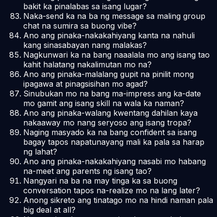
bakit ka pinalabas sa isang lugar?
Naka-send ka na ba ng message sa maling group
chat na sumira sa buong vibe?
Ano ang pinaka-nakakahiyang kanta na nahuli
kang sinasabayan nang malakas?
Nagkunwari ka na bang naaalala mo ang isang tao
kahit halatang nakalimutan mo na?
Ano ang pinaka-malalang gupit na pinilit mong
ipagawa at pinagsisihan mo agad?
Sinubukan mo na bang ma-impress ang ka-date
mo gamit ang isang skill na wala ka naman?
Ano ang pinaka-walang kwentang dahilan kaya
nakaaway mo nang seryoso ang isang tropa?
Naging masyado ka na bang confident sa isang
bagay tapos napatunayang mali ka pala sa harap
ng lahat?
Ano ang pinaka-nakakahiyang nasabi mo habang
na-meet ang parents ng isang tao?
Nangyari na ba na may tinga ka sa buong
conversation tapos na-realize mo na lang later?
Anong sikreto ang tinatago mo na hindi naman pala
big deal at all?