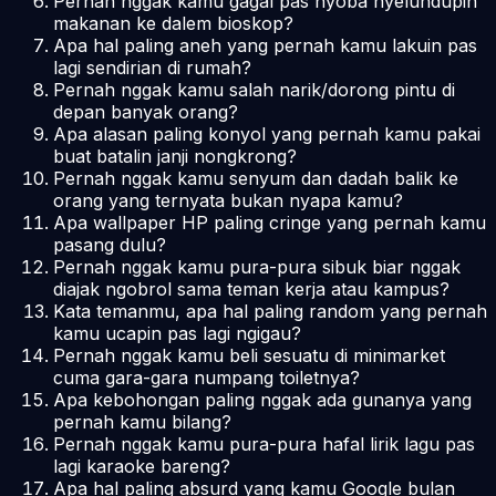
Pernah nggak kamu gagal pas nyoba nyelundupin
makanan ke dalem bioskop?
Apa hal paling aneh yang pernah kamu lakuin pas
lagi sendirian di rumah?
Pernah nggak kamu salah narik/dorong pintu di
depan banyak orang?
Apa alasan paling konyol yang pernah kamu pakai
buat batalin janji nongkrong?
Pernah nggak kamu senyum dan dadah balik ke
orang yang ternyata bukan nyapa kamu?
Apa
wallpaper
HP paling
cringe
yang pernah kamu
pasang dulu?
Pernah nggak kamu pura-pura sibuk biar nggak
diajak ngobrol sama teman kerja atau kampus?
Kata temanmu, apa hal paling random yang pernah
kamu ucapin pas lagi ngigau?
Pernah nggak kamu beli sesuatu di minimarket
cuma gara-gara numpang toiletnya?
Apa kebohongan paling nggak ada gunanya yang
pernah kamu bilang?
Pernah nggak kamu pura-pura hafal lirik lagu pas
lagi karaoke bareng?
Apa hal paling absurd yang kamu Google bulan