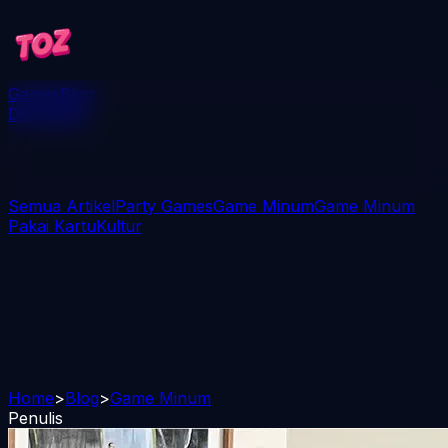
Games
Blog
Download
Semua Artikel
Party Games
Game Minum
Game Minum
Pakai Kartu
Kultur
Home
>
Blog
>
Game Minum
Penulis