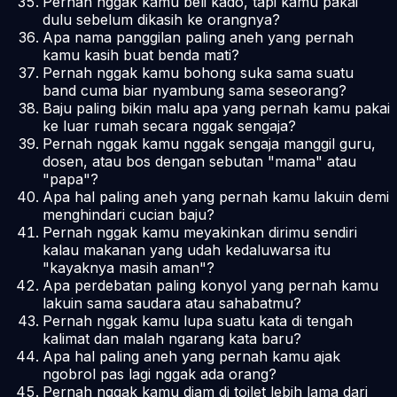
Pernah nggak kamu beli kado, tapi kamu pakai
dulu sebelum dikasih ke orangnya?
Apa nama panggilan paling aneh yang pernah
kamu kasih buat benda mati?
Pernah nggak kamu bohong suka sama suatu
band cuma biar nyambung sama seseorang?
Baju paling bikin malu apa yang pernah kamu pakai
ke luar rumah secara nggak sengaja?
Pernah nggak kamu nggak sengaja manggil guru,
dosen, atau bos dengan sebutan "mama" atau
"papa"?
Apa hal paling aneh yang pernah kamu lakuin demi
menghindari cucian baju?
Pernah nggak kamu meyakinkan dirimu sendiri
kalau makanan yang udah kedaluwarsa itu
"kayaknya masih aman"?
Apa perdebatan paling konyol yang pernah kamu
lakuin sama saudara atau sahabatmu?
Pernah nggak kamu lupa suatu kata di tengah
kalimat dan malah ngarang kata baru?
Apa hal paling aneh yang pernah kamu ajak
ngobrol pas lagi nggak ada orang?
Pernah nggak kamu diam di toilet lebih lama dari