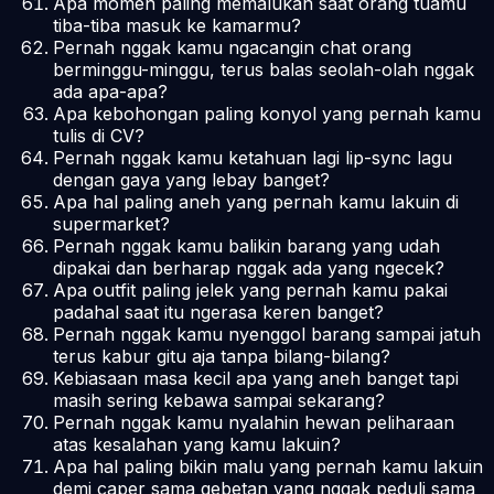
Apa momen paling memalukan saat orang tuamu
tiba-tiba masuk ke kamarmu?
Pernah nggak kamu ngacangin chat orang
berminggu-minggu, terus balas seolah-olah nggak
ada apa-apa?
Apa kebohongan paling konyol yang pernah kamu
tulis di CV?
Pernah nggak kamu ketahuan lagi
lip-sync
lagu
dengan gaya yang lebay banget?
Apa hal paling aneh yang pernah kamu lakuin di
supermarket?
Pernah nggak kamu balikin barang yang udah
dipakai dan berharap nggak ada yang ngecek?
Apa
outfit
paling jelek yang pernah kamu pakai
padahal saat itu ngerasa keren banget?
Pernah nggak kamu nyenggol barang sampai jatuh
terus kabur gitu aja tanpa bilang-bilang?
Kebiasaan masa kecil apa yang aneh banget tapi
masih sering kebawa sampai sekarang?
Pernah nggak kamu nyalahin hewan peliharaan
atas kesalahan yang kamu lakuin?
Apa hal paling bikin malu yang pernah kamu lakuin
demi caper sama gebetan yang nggak peduli sama