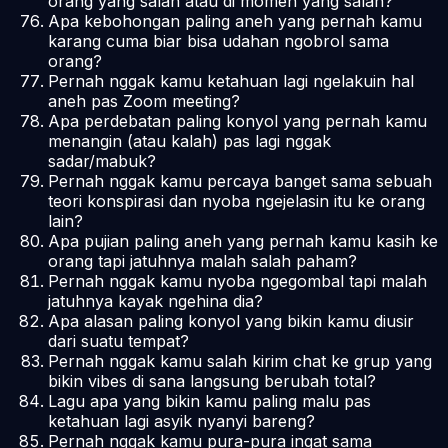
orang yang salah atau di momen yang salah?
Apa kebohongan paling aneh yang pernah kamu
karang cuma biar bisa udahan ngobrol sama
orang?
Pernah nggak kamu ketahuan lagi ngelakuin hal
aneh pas Zoom meeting?
Apa perdebatan paling konyol yang pernah kamu
menangin (atau kalah) pas lagi nggak
sadar/mabuk?
Pernah nggak kamu percaya banget sama sebuah
teori konspirasi dan nyoba ngejelasin itu ke orang
lain?
Apa pujian paling aneh yang pernah kamu kasih ke
orang tapi jatuhnya malah salah paham?
Pernah nggak kamu nyoba ngegombal tapi malah
jatuhnya kayak ngehina dia?
Apa alasan paling konyol yang bikin kamu diusir
dari suatu tempat?
Pernah nggak kamu salah kirim chat ke grup yang
bikin
vibes
di sana langsung berubah total?
Lagu apa yang bikin kamu paling malu pas
ketahuan lagi asyik nyanyi bareng?
Pernah nggak kamu pura-pura ingat sama