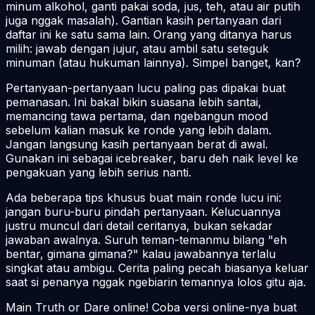
minum alkohol, ganti pakai soda, jus, teh, atau air putih
juga nggak masalah). Gantian kasih pertanyaan dari
daftar ini ke satu sama lain. Orang yang ditanya harus
milih: jawab dengan jujur, atau ambil satu seteguk
minuman (atau hukuman lainnya). Simpel banget, kan?
Pertanyaan-pertanyaan lucu paling pas dipakai buat
pemanasan. Ini bakal bikin suasana lebih santai,
memancing tawa pertama, dan ngebangun
mood
sebelum kalian masuk ke ronde yang lebih dalam.
Jangan langsung kasih pertanyaan berat di awal.
Gunakan ini sebagai
icebreaker
, baru deh naik level ke
pengakuan yang lebih serius nanti.
Ada beberapa tips khusus buat main ronde lucu ini:
jangan buru-buru pindah pertanyaan. Kelucuannya
justru muncul dari detail ceritanya, bukan sekadar
jawaban awalnya. Suruh teman-temanmu bilang "eh
bentar, gimana gimana?" kalau jawabannya terlalu
singkat atau ambigu. Cerita paling pecah biasanya keluar
saat si penanya nggak ngebiarin temannya lolos gitu aja.
Main Truth or Dare online! Coba versi online-nya buat