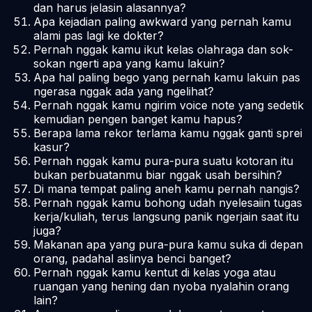
dan harus jelasin alasannya?
Apa kejadian paling
awkward
yang pernah kamu
alami pas lagi ke dokter?
Pernah nggak kamu ikut kelas olahraga dan sok-
sokan ngerti apa yang kamu lakuin?
Apa hal paling bego yang pernah kamu lakuin pas
ngerasa nggak ada yang ngelihat?
Pernah nggak kamu ngirim
voice note
yang sedetik
kemudian pengen banget kamu hapus?
Berapa lama rekor terlama kamu nggak ganti sprei
kasur?
Pernah nggak kamu pura-pura suatu kotoran itu
bukan perbuatanmu biar nggak usah bersihin?
Di mana tempat paling aneh kamu pernah nangis?
Pernah nggak kamu bohong udah nyelesaiin tugas
kerja/kuliah, terus langsung panik ngerjain saat itu
juga?
Makanan apa yang pura-pura kamu suka di depan
orang, padahal aslinya benci banget?
Pernah nggak kamu kentut di kelas yoga atau
ruangan yang hening dan nyoba nyalahin orang
lain?