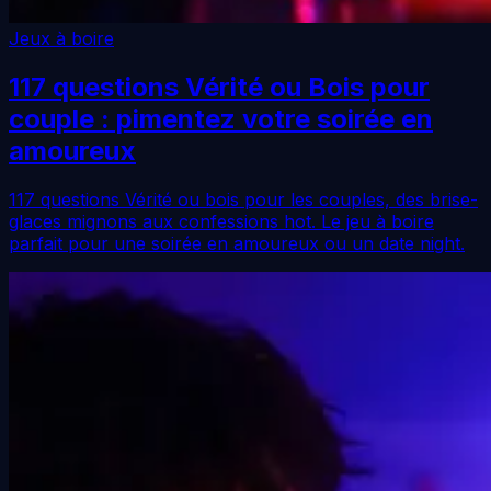
Jeux à boire
117 questions Vérité ou Bois pour
couple : pimentez votre soirée en
amoureux
117 questions Vérité ou bois pour les couples, des brise-
glaces mignons aux confessions hot. Le jeu à boire
parfait pour une soirée en amoureux ou un date night.