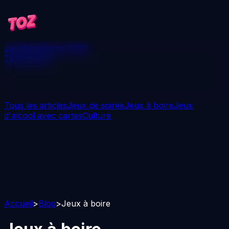
Jeux
Blog
Gagne 250€
Télécharger
Tous les articles
Jeux de soirée
Jeux à boire
Jeux
d'alcool avec cartes
Culture
Accueil
>
Blog
>
Jeux à boire