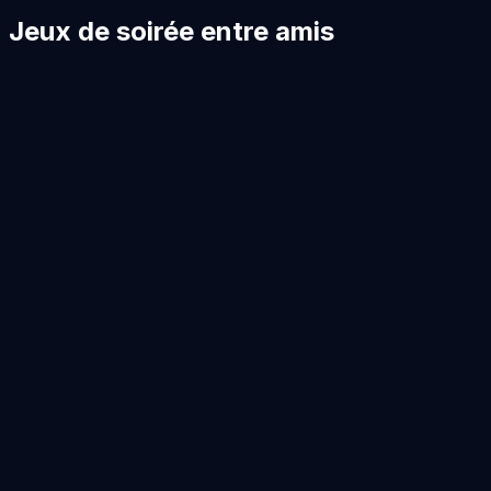
Jeux de soirée entre amis