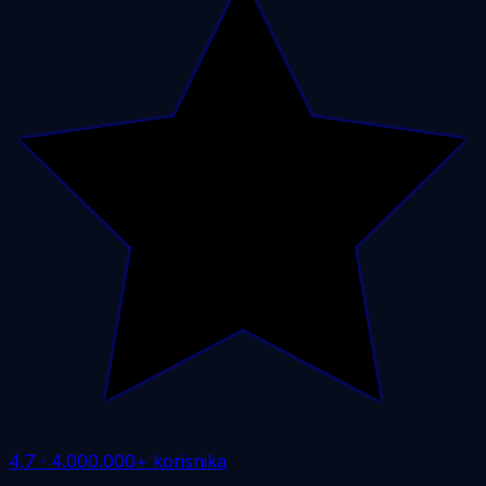
4,7
·
4.000.000+ korisnika