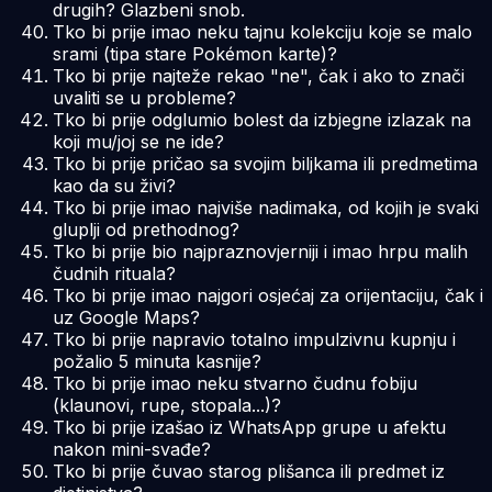
drugih? Glazbeni snob.
Tko bi prije imao neku tajnu kolekciju koje se malo
srami (tipa stare Pokémon karte)?
Tko bi prije najteže rekao "ne", čak i ako to znači
uvaliti se u probleme?
Tko bi prije odglumio bolest da izbjegne izlazak na
koji mu/joj se ne ide?
Tko bi prije pričao sa svojim biljkama ili predmetima
kao da su živi?
Tko bi prije imao najviše nadimaka, od kojih je svaki
gluplji od prethodnog?
Tko bi prije bio najpraznovjerniji i imao hrpu malih
čudnih rituala?
Tko bi prije imao najgori osjećaj za orijentaciju, čak i
uz Google Maps?
Tko bi prije napravio totalno impulzivnu kupnju i
požalio 5 minuta kasnije?
Tko bi prije imao neku stvarno čudnu fobiju
(klaunovi, rupe, stopala...)?
Tko bi prije izašao iz WhatsApp grupe u afektu
nakon mini-svađe?
Tko bi prije čuvao starog plišanca ili predmet iz