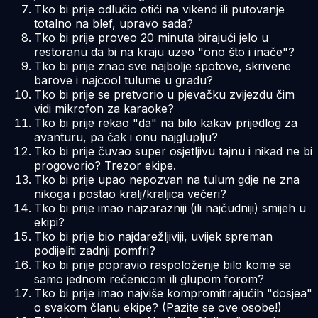
Tko bi prije odlučio otići na vikend ili putovanje
totalno na blef, upravo sada?
Tko bi prije proveo 20 minuta birajući jelo u
restoranu da bi na kraju uzeo "ono što i inače"?
Tko bi prije znao sve najbolje
spotove
, skrivene
barove i najcool tulume u gradu?
Tko bi prije se pretvorio u pjevačku zvijezdu čim
vidi mikrofon za karaoke?
Tko bi prije rekao "da" na bilo kakav prijedlog za
avanturu, pa čak i onu najgluplju?
Tko bi prije čuvao super osjetljivu tajnu i nikad ne bi
progovorio? Trezor ekipe.
Tko bi prije upao nepozvan na tulum gdje ne zna
nikoga i postao kralj/kraljica večeri?
Tko bi prije imao najzarazniji (ili najčudniji) smijeh u
ekipi?
Tko bi prije bio najdarežljiviji, uvijek spreman
podijeliti zadnji pomfri?
Tko bi prije popravio raspoloženje bilo kome sa
samo jednom rečenicom ili glupom forom?
Tko bi prije imao najviše kompromitirajućih "dosjea"
o svakom članu ekipe? (Pazite se ove osobe!)