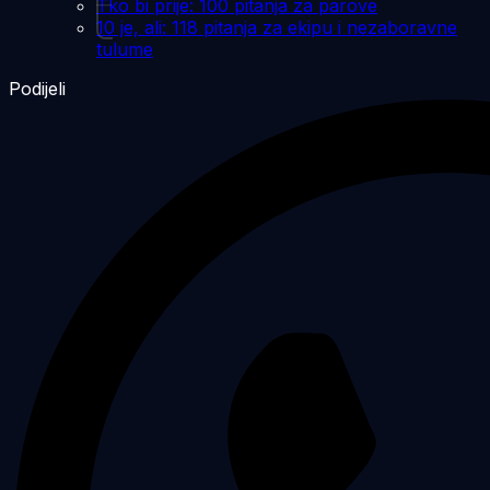
Tko bi prije: 100 pitanja za parove
10 je, ali: 118 pitanja za ekipu i nezaboravne
tulume
Podijeli