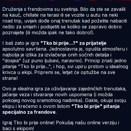
Druženja s frendovima su svetinja. Bilo da ste se zavalili
na kauč, chillate na terasi ili se vozite u autu na neki
road trip
, uvijek dođe onaj trenutak kad poželite nabaciti
nešto za smijeh i podsjetiti se koliko se zapravo dobro
poznajete (ili možda ipak ne tako dobro!).
I baš zato je igra
"Tko bi prije...?" za prijatelje
apsolutno savršena. Jednostavna je, opušta atmosferu i
najbolja je izlika za izvlačenje onih sočnih detalja i
"dosjea" (uz puno ljubavi, naravno). Princip znaš: jedno
pitanje "Tko bi prije...", i hop, svi upiru prstom u idealnog
krivca u ekipi. Pripremi se, letjet će optužbe na sve
strane!
Ovo je idealna igra za oživljavanje zajedničkih trenutaka,
jačanje veza i stvaranje novih uspomena (i možda
pokojeg novog sramotnog nadimka). Dakle, okupi svoju
ekipu i krećemo s ovom listom
"Tko bi prije" pitanja
specijalno za frendove
.
Igraj Tko bi prije online! Pokušaj našu online verziju i
baci s ekipom!