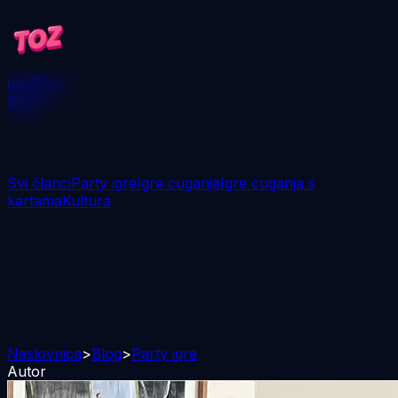
Igre
Blog
Skini
Svi članci
Party igre
Igre cuganja
Igre cuganja s
kartama
Kultura
Naslovnica
>
Blog
>
Party igre
Autor