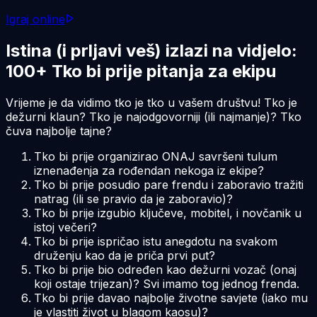
Igraj online
Istina (i prljavi veš) izlazi na vidjelo:
100+ Tko bi prije pitanja za ekipu
Vrijeme je da vidimo tko je tko u vašem društvu! Tko je
dežurni klaun? Tko je najodgovorniji (ili najmanje)? Tko
čuva najbolje tajne?
Tko bi prije organizirao ONAJ savršeni tulum
iznenađenja za rođendan nekoga iz ekipe?
Tko bi prije posudio pare frendu i zaboravio tražiti
natrag (ili se pravio da je zaboravio)?
Tko bi prije izgubio ključeve, mobitel,
i
novčanik u
istoj večeri?
Tko bi prije ispričao istu anegdotu na svakom
druženju kao da je priča prvi put?
Tko bi prije bio određen kao dežurni vozač (onaj
koji ostaje trijezan)? Svi imamo tog jednog frenda.
Tko bi prije davao najbolje životne savjete (iako mu
je vlastiti život u blagom kaosu)?