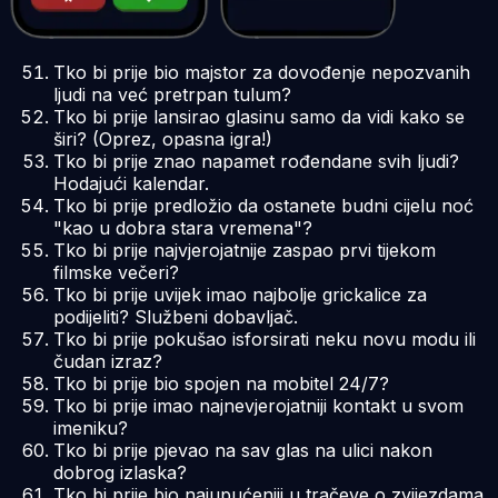
Tko bi prije bio majstor za dovođenje nepozvanih
ljudi na već pretrpan tulum?
Tko bi prije lansirao glasinu samo da vidi kako se
širi? (Oprez, opasna igra!)
Tko bi prije znao napamet rođendane svih ljudi?
Hodajući kalendar.
Tko bi prije predložio da ostanete budni cijelu noć
"kao u dobra stara vremena"?
Tko bi prije najvjerojatnije zaspao prvi tijekom
filmske večeri?
Tko bi prije uvijek imao najbolje grickalice za
podijeliti? Službeni dobavljač.
Tko bi prije pokušao isforsirati neku novu modu ili
čudan izraz?
Tko bi prije bio spojen na mobitel 24/7?
Tko bi prije imao najnevjerojatniji kontakt u svom
imeniku?
Tko bi prije pjevao na sav glas na ulici nakon
dobrog izlaska?
Tko bi prije bio najupućeniji u tračeve o zvijezdama