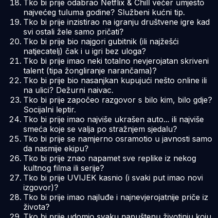
Tko bi prije odabrao Netflix & Chill večer umjesto
najvećeg tuluma godine? Službeni kućni tip.
Tko bi prije inzistirao na igranju društvene igre kad
svi ostali žele samo pričati?
Tko bi prije bio najgori gubitnik (ili najžešći
natjecatelj) čak i u igri bez uloga?
Tko bi prije imao neki totalno nevjerojatan skriveni
talent (tipa žongliranje narančama)?
Tko bi prije bio nasanjkan kupujući nešto online ili
na ulici? Dežurni naivac.
Tko bi prije započeo razgovor s bilo kim, bilo gdje?
Socijalni leptir.
Tko bi prije imao najviše ukrašen auto... ili najviše
smeća koje se valja po stražnjem sjedalu?
Tko bi prije se namjerno osramotio u javnosti samo
da nasmije ekipu?
Tko bi prije znao napamet sve replike iz nekog
kultnog filma ili serije?
Tko bi prije UVIJEK kasnio (i svaki put imao novi
izgovor)?
Tko bi prije imao najluđe i najnevjerojatnije priče iz
života?
Tko bi prije udomio svaku napuštenu životinju koju