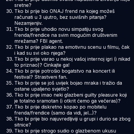
sretne?
Tko bi prije bio ONAJ frend na kojeg možeš
računati u 3 ujutro, bez suvišnih pitanja?
Nezamjenjiv.
Tko bi prije uhodio novu simpatiju svog
frenda/frendice na svim mogućim društvenim
mrežama? FBI agent.
Tko bi prije plakao na emotivnu scenu u filmu, čak
i kad su svi oko njega?
Tko bi prije varao u nekoj vašoj internoj igri (i nikad
to priznao)? Cinkajte ga!
Tko bi prije potrošio bogatstvo na koncert ili
festival? Strastveni fan.
Tko bi prije se još uvijek bojao mraka i tražio da
ostane upaljeno svjetlo?
Tko bi prije imao neki glazbeni
guilty pleasure
koji
je totalno sramotan (i otkrit ćemo ga večeras)?
Tko bi prije diskretno kopao po mobitelu
frenda/frendice (samo da vidi, jel...)?
Tko bi prije bio najuvredljiviji u grupi i durio se zbog
sitnice?
Tko bi prije strogo sudio o glazbenom ukusu