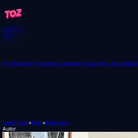
Igre
Blog
Skini
Svi članci
Party igre
Igre cuganja
Igre cuganja s kartama
Kul
Naslovnica
>
Blog
>
Party igre
Autor