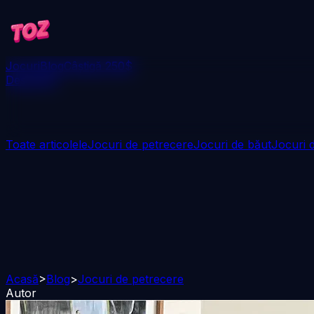
Jocuri
Blog
Câștigă 250$
Descarcă
Toate articolele
Jocuri de petrecere
Jocuri de băut
Jocuri d
Acasă
>
Blog
>
Jocuri de petrecere
Autor