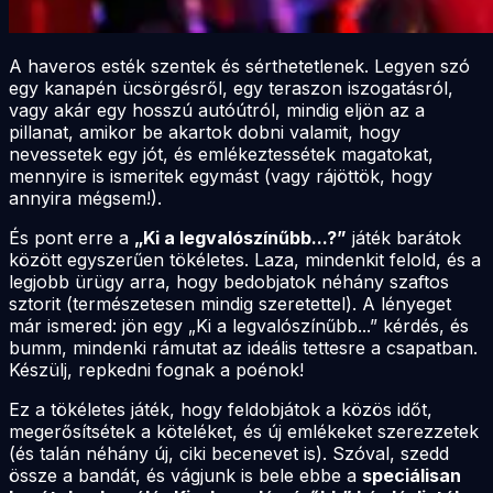
A haveros esték szentek és sérthetetlenek. Legyen szó
egy kanapén ücsörgésről, egy teraszon iszogatásról,
vagy akár egy hosszú autóútról, mindig eljön az a
pillanat, amikor be akartok dobni valamit, hogy
nevessetek egy jót, és emlékeztessétek magatokat,
mennyire is ismeritek egymást (vagy rájöttök, hogy
annyira mégsem!).
És pont erre a
„Ki a legvalószínűbb...?”
játék barátok
között egyszerűen tökéletes. Laza, mindenkit felold, és a
legjobb ürügy arra, hogy bedobjatok néhány szaftos
sztorit (természetesen mindig szeretettel). A lényeget
már ismered: jön egy „Ki a legvalószínűbb...” kérdés, és
bumm, mindenki rámutat az ideális tettesre a csapatban.
Készülj, repkedni fognak a poénok!
Ez a tökéletes játék, hogy feldobjátok a közös időt,
megerősítsétek a köteléket, és új emlékeket szerezzetek
(és talán néhány új, ciki becenevet is). Szóval, szedd
össze a bandát, és vágjunk is bele ebbe a
speciálisan