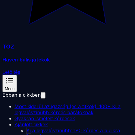
TOZ
Haveri bulis játékok
Letöltés
Menu
Ebben a cikkben
Most kiderül az igazság (és a titkok): 100+ Ki a
legvalószínűbb kérdés barátoknak
Gyakran ismételt kérdések
Ajánlott cikkek
Ki a legvalószínűbb: 180 kérdés a bulikra