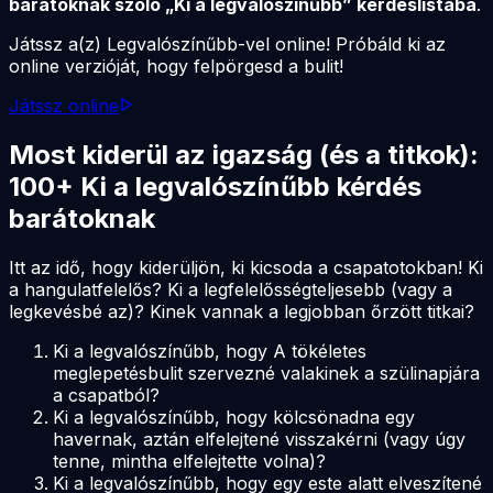
barátoknak szóló „Ki a legvalószínűbb” kérdéslistába
.
Játssz a(z) Legvalószínűbb-vel online! Próbáld ki az
online verzióját, hogy felpörgesd a bulit!
Játssz online
Most kiderül az igazság (és a titkok):
100+ Ki a legvalószínűbb kérdés
barátoknak
Itt az idő, hogy kiderüljön, ki kicsoda a csapatotokban! Ki
a hangulatfelelős? Ki a legfelelősségteljesebb (vagy a
legkevésbé az)? Kinek vannak a legjobban őrzött titkai?
Ki a legvalószínűbb, hogy A tökéletes
meglepetésbulit szervezné valakinek a szülinapjára
a csapatból?
Ki a legvalószínűbb, hogy kölcsönadna egy
havernak, aztán elfelejtené visszakérni (vagy úgy
tenne, mintha elfelejtette volna)?
Ki a legvalószínűbb, hogy egy este alatt elveszítené