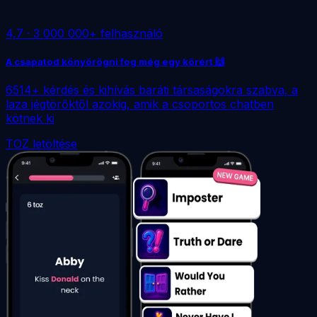
4,7
·
3 000 000+ felhasználó
A csapatod könyörögni fog még egy körért 🙌
6514+ kérdés és kihívás baráti társaságokra szabva, a
laza jégtörőktől azokig, amik a csoportos chatben
kötnek ki
TOZ letöltése