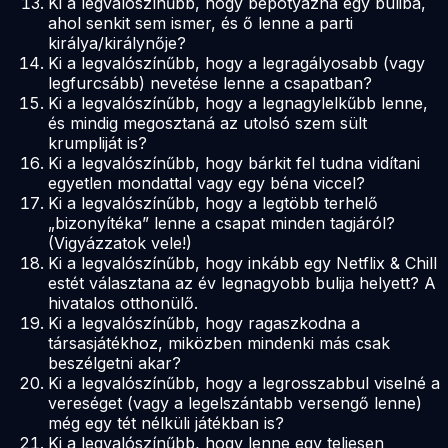
Ki a legvalószínűbb, hogy bepotyázna egy buliba,
ahol senkit sem ismer, és ő lenne a parti
királya/királynője?
Ki a legvalószínűbb, hogy a legragályosabb (vagy
legfurcsább) nevetése lenne a csapatban?
Ki a legvalószínűbb, hogy a legnagylelkűbb lenne,
és mindig megosztaná az utolsó szem sült
krumpliját is?
Ki a legvalószínűbb, hogy bárkit fel tudna vidítani
egyetlen mondattal vagy egy béna viccel?
Ki a legvalószínűbb, hogy a legtöbb terhelő
„bizonyítéka” lenne a csapat minden tagjáról?
(Vigyázzatok vele!)
Ki a legvalószínűbb, hogy inkább egy Netflix & Chill
estét választana az év legnagyobb bulija helyett? A
hivatalos otthonülő.
Ki a legvalószínűbb, hogy ragaszkodna a
társasjátékhoz, miközben mindenki más csak
beszélgetni akar?
Ki a legvalószínűbb, hogy a legrosszabbul viselné a
vereséget (vagy a legelszántabb versengő lenne)
még egy tét nélküli játékban is?
Ki a legvalószínűbb, hogy lenne egy teljesen