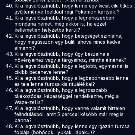
Ki a legvalószínűbb, hogy lenne egy kicsit ciki titkos
gyűjteménye (például régi Pokémon kártyák)?
Ki a legvalószínűbb, hogy a legnehezebben
mondana nemet, még akkor is, ha ezzel
kellemetlen helyzetbe kerül?
Ki a legvalószínűbb, hogy betegséget színlelne,
hogy megússzon egy bulit, ahova nincs kedve
elmenni?
Ki a legvalószínűbb, hogy úgy beszélne a
növényeihez vagy a tárgyaihoz, mintha élnének?
Ki a legvalószínűbb, hogy a legtöbb, egymásnál is
cikibb beceneve lenne?
Ki a legvalószínűbb, hogy a legbabonásabb lenne,
és tele lenne furcsa kis rituálékkal?
Ki a legvalószínűbb, hogy a legrosszabb
tájékozódási képességgel rendelkezne, még a
Waze-zel is?
Ki a legvalószínűbb, hogy venne valamit hirtelen
felindulásból, amit 5 perccel később már meg is
bánna?
Ki a legvalószínűbb, hogy lenne egy igazán furcsa
fóbiája (bohócok, lyukak, lábak...)?