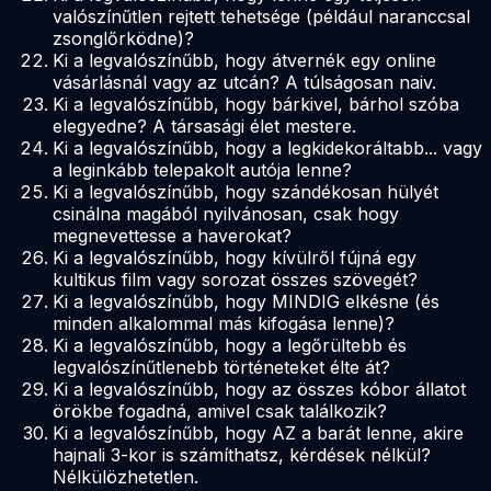
valószínűtlen rejtett tehetsége (például naranccsal
zsonglőrködne)?
Ki a legvalószínűbb, hogy átvernék egy online
vásárlásnál vagy az utcán? A túlságosan naiv.
Ki a legvalószínűbb, hogy bárkivel, bárhol szóba
elegyedne? A társasági élet mestere.
Ki a legvalószínűbb, hogy a legkidekoráltabb... vagy
a leginkább telepakolt autója lenne?
Ki a legvalószínűbb, hogy szándékosan hülyét
csinálna magából nyilvánosan, csak hogy
megnevettesse a haverokat?
Ki a legvalószínűbb, hogy kívülről fújná egy
kultikus film vagy sorozat összes szövegét?
Ki a legvalószínűbb, hogy MINDIG elkésne (és
minden alkalommal más kifogása lenne)?
Ki a legvalószínűbb, hogy a legőrültebb és
legvalószínűtlenebb történeteket élte át?
Ki a legvalószínűbb, hogy az összes kóbor állatot
örökbe fogadná, amivel csak találkozik?
Ki a legvalószínűbb, hogy AZ a barát lenne, akire
hajnali 3-kor is számíthatsz, kérdések nélkül?
Nélkülözhetetlen.