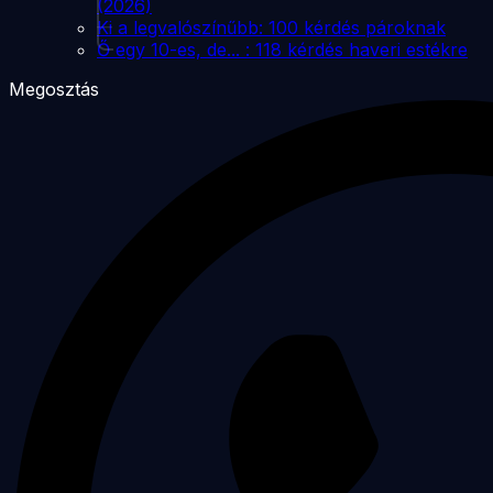
(2026)
Ki a legvalószínűbb: 100 kérdés pároknak
Ő egy 10-es, de... : 118 kérdés haveri estékre
Megosztás