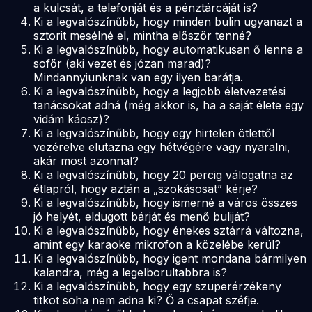
a kulcsát, a telefonját
és
a pénztárcáját is?
Ki a legvalószínűbb, hogy minden bulin ugyanazt a
sztorit mesélné el, mintha először tenné?
Ki a legvalószínűbb, hogy automatikusan ő lenne a
sofőr (aki vezet és józan marad)?
Mindannyiunknak van egy ilyen barátja.
Ki a legvalószínűbb, hogy a legjobb életvezetési
tanácsokat adná (még akkor is, ha a saját élete egy
vidám káosz)?
Ki a legvalószínűbb, hogy egy hirtelen ötlettől
vezérelve elutazna egy hétvégére vagy nyaralni,
akár most azonnal?
Ki a legvalószínűbb, hogy 20 percig válogatna az
étlapról, hogy aztán a „szokásosat” kérje?
Ki a legvalószínűbb, hogy ismerné a város összes
jó helyét, eldugott bárját és menő buliját?
Ki a legvalószínűbb, hogy énekes sztárrá változna,
amint egy karaoke mikrofon a közelébe kerül?
Ki a legvalószínűbb, hogy igent mondana bármilyen
kalandra, még a legelborultabbra is?
Ki a legvalószínűbb, hogy egy szuperérzékeny
titkot soha nem adna ki? Ő a csapat széfje.