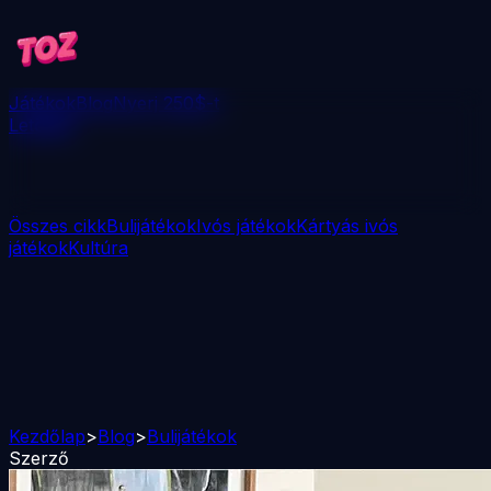
Játékok
Blog
Nyerj 250$-t
Letöltés
Összes cikk
Bulijátékok
Ivós játékok
Kártyás ivós
játékok
Kultúra
Kezdőlap
>
Blog
>
Bulijátékok
Szerző