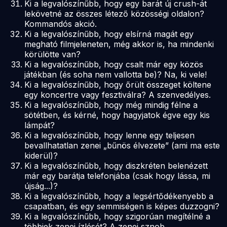
Ki a legvalószínűbb, hogy egy barát új crush-át
lekövetné az összes létező közösségi oldalon?
Kommandós akció.
Ki a legvalószínűbb, hogy elsírná magát egy
megható filmjeleneten, még akkor is, ha mindenki
körülötte van?
Ki a legvalószínűbb, hogy csalt már egy közös
játékban (és soha nem vallotta be)? Na, ki vele!
Ki a legvalószínűbb, hogy őrült összeget költene
egy koncertre vagy fesztiválra? A szenvedélyes.
Ki a legvalószínűbb, hogy még mindig félne a
sötétben, és kérné, hogy hagyjatok égve egy kis
lámpát?
Ki a legvalószínűbb, hogy lenne egy teljesen
bevallhatatlan zenei „bűnös élvezete” (ami ma este
kiderül)?
Ki a legvalószínűbb, hogy diszkréten belenézett
már egy barátja telefonjába (csak hogy lássa, mi
újság...)?
Ki a legvalószínűbb, hogy a legsértődékenyebb a
csapatban, és egy semmiségen is képes duzzogni?
Ki a legvalószínűbb, hogy szigorúan megítélné a
többiek zenei ízlését? A zenei sznob.