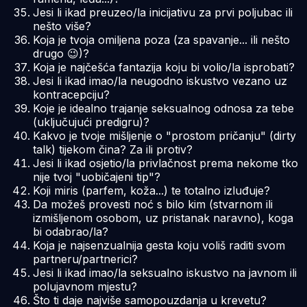
Jesi li ikad preuzeo/la inicijativu za prvi poljubac ili
nešto više?
Koja je tvoja omiljena poza (za spavanje... ili nešto
drugo 😉)?
Koja je najčešća fantazija koju bi volio/la isprobati?
Jesi li ikad imao/la neugodno iskustvo vezano uz
kontracepciju?
Koje je idealno trajanje seksualnog odnosa za tebe
(uključujući predigru)?
Kakvo je tvoje mišljenje o "prostom pričanju" (dirty
talk) tijekom čina? Za ili protiv?
Jesi li ikad osjetio/la privlačnost prema nekome tko
nije tvoj "uobičajeni tip"?
Koji miris (parfem, koža...) te totalno izluđuje?
Da možeš provesti noć s bilo kim (stvarnom ili
izmišljenom osobom, uz pristanak naravno), koga
bi odabrao/la?
Koja je najsenzualnija gesta koju voliš raditi svom
partneru/partnerici?
Jesi li ikad imao/la seksualno iskustvo na javnom ili
polujavnom mjestu?
Što ti daje najviše samopouzdanja u krevetu?