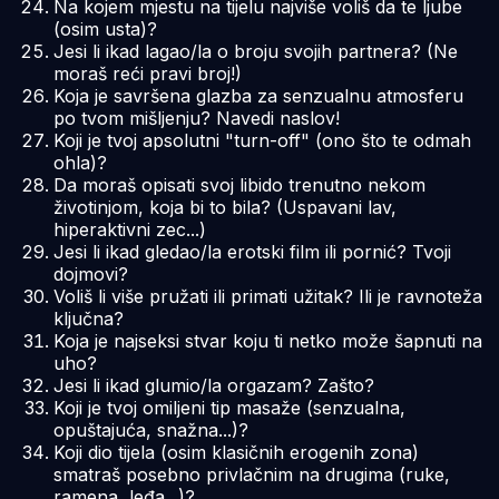
Na kojem mjestu na tijelu najviše voliš da te ljube
(osim usta)?
Jesi li ikad lagao/la o broju svojih partnera? (Ne
moraš reći pravi broj!)
Koja je savršena glazba za senzualnu atmosferu
po tvom mišljenju? Navedi naslov!
Koji je tvoj apsolutni "turn-off" (ono što te odmah
ohla)?
Da moraš opisati svoj libido trenutno nekom
životinjom, koja bi to bila? (Uspavani lav,
hiperaktivni zec...)
Jesi li ikad gledao/la erotski film ili pornić? Tvoji
dojmovi?
Voliš li više pružati ili primati užitak? Ili je ravnoteža
ključna?
Koja je najseksi stvar koju ti netko može šapnuti na
uho?
Jesi li ikad glumio/la orgazam? Zašto?
Koji je tvoj omiljeni tip masaže (senzualna,
opuštajuća, snažna...)?
Koji dio tijela (osim klasičnih erogenih zona)
smatraš posebno privlačnim na drugima (ruke,
ramena, leđa...)?