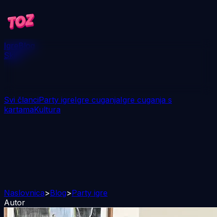
Igre
Blog
Skini
Svi članci
Party igre
Igre cuganja
Igre cuganja s
kartama
Kultura
Naslovnica
>
Blog
>
Party igre
Autor