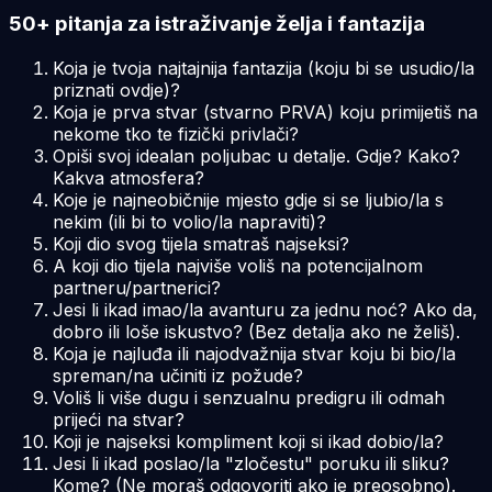
50+ pitanja za istraživanje želja i fantazija
Koja je tvoja najtajnija fantazija (koju bi se usudio/la
priznati ovdje)?
Koja je prva stvar (stvarno PRVA) koju primijetiš na
nekome tko te fizički privlači?
Opiši svoj idealan poljubac u detalje. Gdje? Kako?
Kakva atmosfera?
Koje je najneobičnije mjesto gdje si se ljubio/la s
nekim (ili bi to volio/la napraviti)?
Koji dio svog tijela smatraš najseksi?
A koji dio tijela najviše voliš na potencijalnom
partneru/partnerici?
Jesi li ikad imao/la avanturu za jednu noć? Ako da,
dobro ili loše iskustvo? (Bez detalja ako ne želiš).
Koja je najluđa ili najodvažnija stvar koju bi bio/la
spreman/na učiniti iz požude?
Voliš li više dugu i senzualnu predigru ili odmah
prijeći na stvar?
Koji je najseksi kompliment koji si ikad dobio/la?
Jesi li ikad poslao/la "zločestu" poruku ili sliku?
Kome? (Ne moraš odgovoriti ako je preosobno).