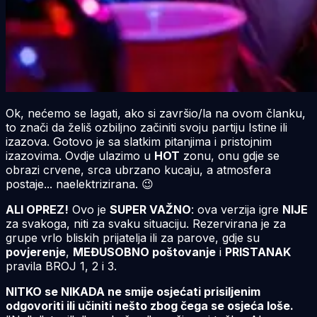
Ok, nećemo se lagati, ako si završio/la na ovom članku,
to znači da želiš ozbiljno začiniti svoju partiju Istine ili
izazova. Gotovo je sa slatkim pitanjima i pristojnim
izazovima. Ovdje ulazimo u
HOT
zonu, onu gdje se
obrazi crvene, srca ubrzano kucaju, a atmosfera
postaje... naelektrizirana. 😉
ALI OPREZ!
Ovo je
SUPER VAŽNO
: ova verzija igre
NIJE
za svakoga, niti za svaku situaciju. Rezervirana je za
grupe vrlo bliskih prijatelja ili za parove, gdje su
povjerenje
,
MEĐUSOBNO poštovanje
i
PRISTANAK
pravila BROJ 1, 2 i 3.
NITKO se NIKADA ne smije osjećati prisiljenim
odgovoriti ili učiniti nešto zbog čega se osjeća loše.