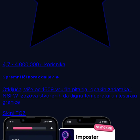
4,7
·
4.000.000+ korisnika
Spremni ići korak dalje? 🔥
Otključaj više od 1609 vrućih pitanja, opakih zadataka i
NSFW izazova stvorenih da dignu temperaturu i testiraju
granice
Skini TOZ