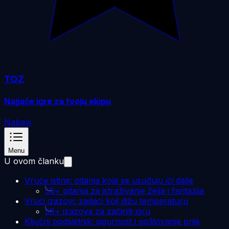
TOZ
Najjače igre za tvoju ekipu
Nabavi
Menu
U ovom članku
Vruće istine: pitanja koja se usuđuju ići dalje
50+ pitanja za istraživanje želja i fantazija
Vrući izazovi: zadaci koji dižu temperaturu
50+ izazova za začiniti igru
Ključni podsjetnik: sigurnost i poštovanje prije