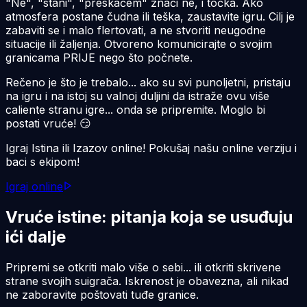
"Ne", "stani", "preskačem" znači ne, i točka. Ako
atmosfera postane čudna ili teška, zaustavite igru. Cilj je
zabaviti se i malo flertovati, a ne stvoriti neugodne
situacije ili žaljenja. Otvoreno komunicirajte o svojim
granicama PRIJE nego što počnete.
Rečeno je što je trebalo... ako su svi punoljetni, pristaju
na igru i na istoj su valnoj duljini da istraže ovu više
caliente
stranu igre... onda se pripremite. Moglo bi
postati vruće! 😏
Igraj Istina ili Izazov online! Pokušaj našu online verziju i
baci s ekipom!
Igraj online
Vruće istine: pitanja koja se usuđuju
ići dalje
Pripremi se otkriti malo više o sebi... ili otkriti skrivene
strane svojih suigrača. Iskrenost je obavezna, ali nikad
ne zaboravite poštovati tuđe granice.