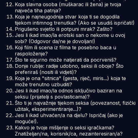
Koja slavna osoba (muškarac ili žena) je tvoja
najveća tiha patnja?
Koja je najneugodnija stvar koja ti se dogodila
tijekom intimnog trenutka? (Ako se usudiš ispričati!)
Prigušeno svjetlo ili potpuni mrak? Zašto?
Jesi li ikad imao/la erotski san o nekome u ovoj
sobi? (Odgovor da/ne je dovoljan!)
Koji film ili scena iz filma te posebno baca u
raspoloženje?
Što te sigurno može natjerati da pocrveniš?
Donje rublje: radije udobno, seksi ili oboje? Što
preferiraš (nositi ili vidjeti)?
Koja je ona "sitnica" (gesta, riječ, miris...) koja te
može trenutno uzbuditi?
Jesi li ikad imao/la odnos isključivo baziran na
seksu (prijatelji s povlasticama)?
Što ti je najvažnije tijekom seksa (povezanost, fizički
užitak, eksperimentiranje...)?
Jesi li ikad uhvaćen/a na djelu? Ispričaj (ako je
moguće!).
Kakvo je tvoje mišljenje o seksi igračkama?
Znatiželjan/na, korisnik/ca, nezainteresiran/a?