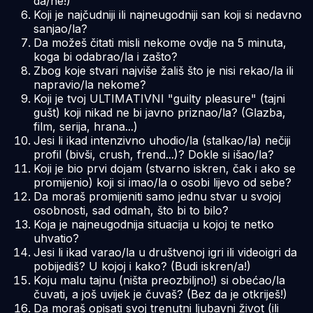
da/ne!)
Koji je najčudniji ili najneugodniji san koji si nedavno
sanjao/la?
Da možeš čitati misli nekome ovdje na 5 minuta,
koga bi odabrao/la i zašto?
Zbog koje stvari najviše žališ što je nisi rekao/la ili
napravio/la nekome?
Koji je tvoj ULTIMATIVNI "guilty pleasure" (tajni
gušt) koji nikad ne bi javno priznao/la? (Glazba,
film, serija, hrana...)
Jesi li ikad intenzivno uhodio/la (stalkao/la) nečiji
profil (bivši, crush, frend...)? Dokle si išao/la?
Koji je bio prvi dojam (stvarno iskren, čak i ako se
promijenio) koji si imao/la o osobi lijevo od sebe?
Da moraš promijeniti samo jednu stvar u svojoj
osobnosti, sad odmah, što bi to bilo?
Koja je najneugodnija situacija u kojoj te netko
uhvatio?
Jesi li ikad varao/la u društvenoj igri ili videoigri da
pobijediš? U kojoj i kako? (Budi iskren/a!)
Koju malu tajnu (ništa preozbiljno!) si obećao/la
čuvati, a još uvijek je čuvaš? (Bez da je otkriješ!)
Da moraš opisati svoj trenutni ljubavni život (ili