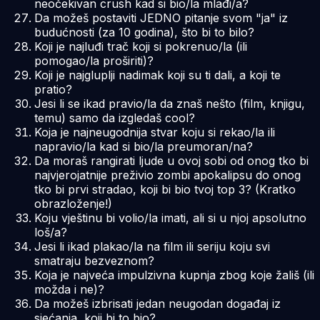
neočekivan crush kad si bio/la mlađi/a?
Da možeš postaviti JEDNO pitanje svom "ja" iz
budućnosti (za 10 godina), što bi to bilo?
Koji je najluđi trač koji si pokrenuo/la (ili
pomogao/la proširiti)?
Koji je najgluplji nadimak koji su ti dali, a koji te
pratio?
Jesi li se ikad pravio/la da znaš nešto (film, knjigu,
temu) samo da izgledaš cool?
Koja je najneugodnija stvar koju si rekao/la ili
napravio/la kad si bio/la preumoran/na?
Da moraš rangirati ljude u ovoj sobi od onog tko bi
najvjerojatnije preživio zombi apokalipsu do onog
tko bi prvi stradao, koji bi bio tvoj top 3? (Kratko
obrazloženje!)
Koju vještinu bi volio/la imati, ali si u njoj apsolutno
loš/a?
Jesi li ikad plakao/la na film ili seriju koju svi
smatraju bezveznom?
Koja je najveća impulzivna kupnja zbog koje žališ (ili
možda i ne)?
Da možeš izbrisati jedan neugodan događaj iz
sjećanja, koji bi to bio?