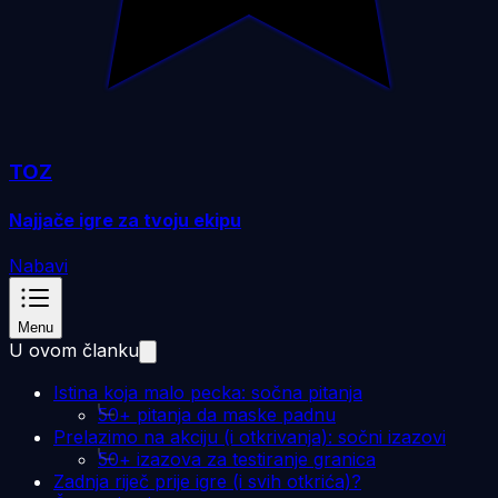
TOZ
Najjače igre za tvoju ekipu
Nabavi
Menu
U ovom članku
Istina koja malo pecka: sočna pitanja
50+ pitanja da maske padnu
Prelazimo na akciju (i otkrivanja): sočni izazovi
50+ izazova za testiranje granica
Zadnja riječ prije igre (i svih otkrića)?