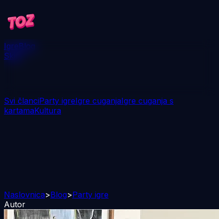
Igre
Blog
Skini
Svi članci
Party igre
Igre cuganja
Igre cuganja s
kartama
Kultura
Naslovnica
>
Blog
>
Party igre
Autor