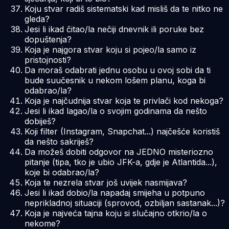
Koju stvar radiš sistematski kad misliš da te nitko ne
gleda?
Jesi li ikad čitao/la nečiji dnevnik ili poruke bez
dopuštenja?
Koja je najgora stvar koju si pojeo/la samo iz
pristojnosti?
Da moraš odabrati jednu osobu u ovoj sobi da ti
bude suučesnik u nekom lošem planu, koga bi
odabrao/la?
Koja je najčudnija stvar koja te privlači kod nekoga?
Jesi li ikad lagao/la o svojim godinama da nešto
dobiješ?
Koji filter (Instagram, Snapchat...) najčešće koristiš
da nešto sakriješ?
Da možeš dobiti odgovor na JEDNO misteriozno
pitanje (tipa, tko je ubio JFK-a, gdje je Atlantida...),
koje bi odabrao/la?
Koja te nezrela stvar još uvijek nasmijava?
Jesi li ikad dobio/la napadaj smijeha u potpuno
neprikladnoj situaciji (sprovod, ozbiljan sastanak...)?
Koja je najveća tajna koju si slučajno otkrio/la o
nekome?