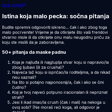
Igraj online
Istina koja malo pecka: sočna pitanja
Budite spremni odgovoriti iskreno... čak i ako zbog toga
malo pocrvenite! Vrijeme je da otkrijete što vaši frendovi
stvarno misle ili da otkrijete onu malu neugodnu priču za
koju ste mislili da je zaboravljena.
50+ pitanja da maske padnu
Koja je najluđa ili najgluplja stvar koju si napravio/la
zbog ljubavi (ili za crusha)?
Najveća laž koju si ispričao/la roditeljima, a da nikad
nisu saznali?
Na što si potajno najponosniji/a, čak i ako se čini
čudno?
Koji je tvoj najveći potpuno iracionalan ili nepriznat
strah?
Jesi li ikad imao/la crush (čak i mali) na nekoga u
ovoj sobi? (Ne moraš reći koga, ali odgovor je