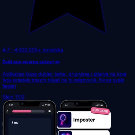
4,7
·
4.000.000+ korisnika
Želiš ono stvarno sočno? 👀
Aplikacija kopa dublje: tajne, priznanja i pitanja na koja
tvoji prijatelji trijezni nikad ne bi odgovorili. Nova svaki
tjedan
Skini TOZ