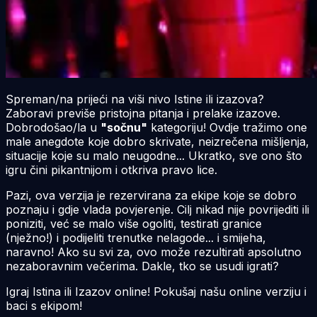
Spreman/na prijeći na viši nivo Istine ili izazova?
Zaboravi previše pristojna pitanja i prelake izazove.
Dobrodošao/la u
"sočnu"
kategoriju! Ovdje tražimo one
male anegdote koje dobro skrivate, neizrečena mišljenja,
situacije koje su malo neugodne... Ukratko, sve ono što
igru čini pikantnijom i otkriva pravo lice.
Pazi, ova verzija je rezervirana za ekipe koje se dobro
poznaju i gdje vlada povjerenje. Cilj
nikad
nije povrijediti ili
poniziti, već se malo više ogoliti, testirati granice
(nježno!) i podijeliti trenutke nelagode... i smijeha,
naravno! Ako su svi za, ovo može rezultirati apsolutno
nezaboravnim večerima. Dakle, tko se usudi igrati?
Igraj Istina ili Izazov online! Pokušaj našu online verziju i
baci s ekipom!