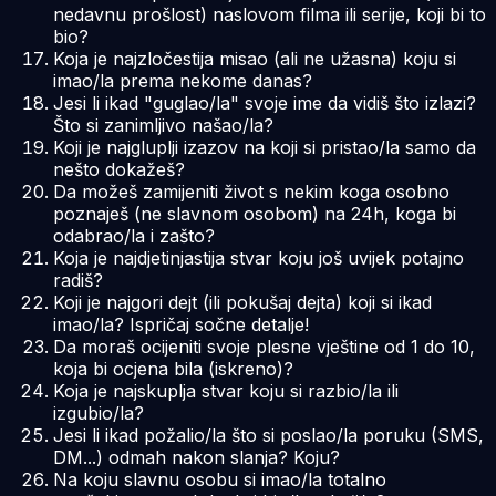
nedavnu prošlost) naslovom filma ili serije, koji bi to
bio?
Koja je najzločestija misao (ali ne užasna) koju si
imao/la prema nekome danas?
Jesi li ikad "guglao/la" svoje ime da vidiš što izlazi?
Što si zanimljivo našao/la?
Koji je najgluplji izazov na koji si pristao/la samo da
nešto dokažeš?
Da možeš zamijeniti život s nekim koga osobno
poznaješ (ne slavnom osobom) na 24h, koga bi
odabrao/la i zašto?
Koja je najdjetinjastija stvar koju još uvijek potajno
radiš?
Koji je najgori dejt (ili pokušaj dejta) koji si ikad
imao/la? Ispričaj sočne detalje!
Da moraš ocijeniti svoje plesne vještine od 1 do 10,
koja bi ocjena bila (iskreno)?
Koja je najskuplja stvar koju si razbio/la ili
izgubio/la?
Jesi li ikad požalio/la što si poslao/la poruku (SMS,
DM...) odmah nakon slanja? Koju?
Na koju slavnu osobu si imao/la totalno