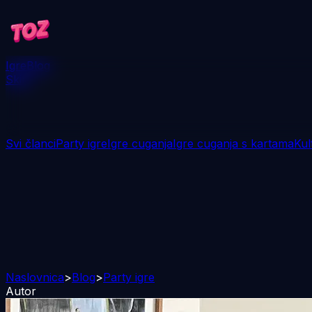
Igre
Blog
Skini
Svi članci
Party igre
Igre cuganja
Igre cuganja s kartama
Kul
Naslovnica
>
Blog
>
Party igre
Autor