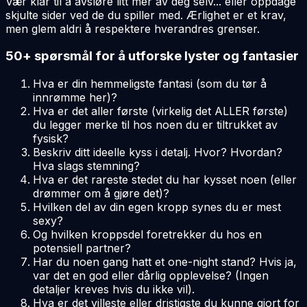
Vær klar til å avsløre litt mer av deg selv... eller oppdage
skjulte sider ved de du spiller med. Ærlighet er et krav,
men glem aldri å respektere hverandres grenser.
50+ spørsmål for å utforske lyster og fantasier
Hva er din hemmeligste fantasi (som du tør å
innrømme her)?
Hva er det aller første (virkelig det ALLER første)
du legger merke til hos noen du er tiltrukket av
fysisk?
Beskriv ditt ideelle kyss i detalj. Hvor? Hvordan?
Hva slags stemning?
Hva er det rareste stedet du har kysset noen (eller
drømmer om å gjøre det)?
Hvilken del av din egen kropp synes du er mest
sexy?
Og hvilken kroppsdel foretrekker du hos en
potensiell partner?
Har du noen gang hatt et one-night stand? Hvis ja,
var det en god eller dårlig opplevelse? (Ingen
detaljer kreves hvis du ikke vil).
Hva er det villeste eller dristigste du kunne gjort for