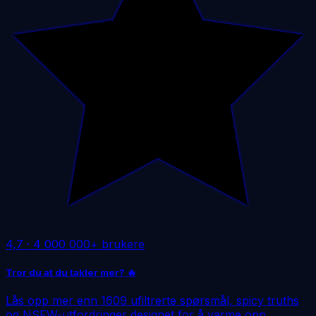
4,7
·
4 000 000+ brukere
Tror du at du takler mer? 🔥
Lås opp mer enn 1609 ufiltrerte spørsmål, spicy truths
og NSFW-utfordringer designet for å varme opp