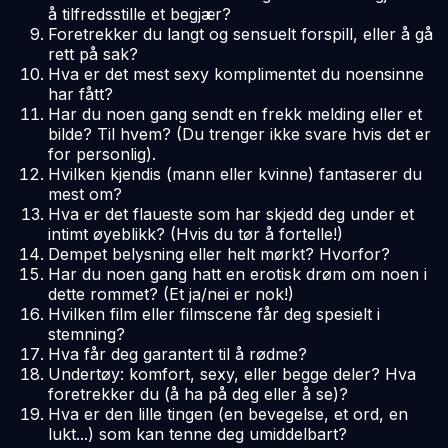
å tilfredsstille et begjær?
Foretrekker du langt og sensuelt forspill, eller å gå
rett på sak?
Hva er det mest sexy komplimentet du noensinne
har fått?
Har du noen gang sendt en frekk melding eller et
bilde? Til hvem? (Du trenger ikke svare hvis det er
for personlig).
Hvilken kjendis (mann eller kvinne) fantaserer du
mest om?
Hva er det flaueste som har skjedd deg under et
intimt øyeblikk? (Hvis du tør å fortelle!)
Dempet belysning eller helt mørkt? Hvorfor?
Har du noen gang hatt en erotisk drøm om noen i
dette rommet? (Et ja/nei er nok!)
Hvilken film eller filmscene får deg spesielt i
stemning?
Hva får deg garantert til å rødme?
Undertøy: komfort, sexy, eller begge deler? Hva
foretrekker du (å ha på deg eller å se)?
Hva er den lille tingen (en bevegelse, et ord, en
lukt...) som kan tenne deg umiddelbart?