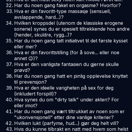
Har du noen gang faket en orgasme? Hvorfor?
Hva er din favoritt-type massasje (sensuell,
avslappende, hard...)?
Hvilken kroppsdel (utenom de klassiske erogene
sonene) synes du er spesielt tiltrekkende hos andre
(hender, skuldre, rygg...)?
Har du noen gang tatt initiativet til det første kysset
eller mer?
Hva er din favorittstilling (for å sove... eller noe
annet 😉)?
Hva er den vanligste fantasien du gjerne skulle
prøvd?
Har du noen gang hatt en pinlig opplevelse knyttet
til prevensjon?
Hva er den ideelle varigheten på sex for deg
(inkludert forspill)?
Hva synes du om "dirty talk" under akten? For
eller imot?
Har du noen gang vært tiltrukket av noen som er
"ukonvensjonell" etter dine vanlige kriterier?
Hvilken lukt (parfyme, hud...) gjør deg helt vill?
Hvis du kunne tilbrakt en natt med hvem som helst