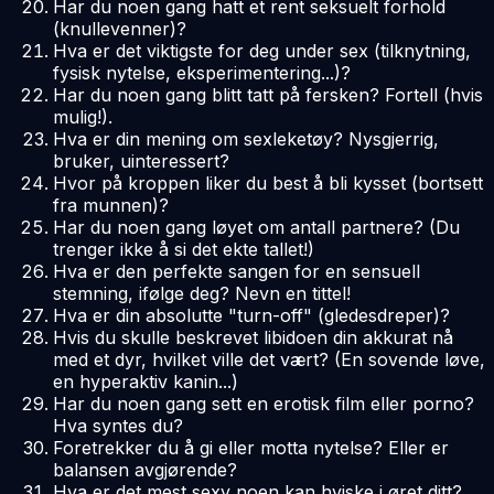
Har du noen gang hatt et rent seksuelt forhold
(knullevenner)?
Hva er det viktigste for deg under sex (tilknytning,
fysisk nytelse, eksperimentering...)?
Har du noen gang blitt tatt på fersken? Fortell (hvis
mulig!).
Hva er din mening om sexleketøy? Nysgjerrig,
bruker, uinteressert?
Hvor på kroppen liker du best å bli kysset (bortsett
fra munnen)?
Har du noen gang løyet om antall partnere? (Du
trenger ikke å si det ekte tallet!)
Hva er den perfekte sangen for en sensuell
stemning, ifølge deg? Nevn en tittel!
Hva er din absolutte "turn-off" (gledesdreper)?
Hvis du skulle beskrevet libidoen din akkurat nå
med et dyr, hvilket ville det vært? (En sovende løve,
en hyperaktiv kanin...)
Har du noen gang sett en erotisk film eller porno?
Hva syntes du?
Foretrekker du å gi eller motta nytelse? Eller er
balansen avgjørende?
Hva er det mest sexy noen kan hviske i øret ditt?