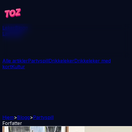
Leker
Blogg
Last ned
Alle artikler
Partyspill
Drikkeleker
Drikkeleker med
kort
Kultur
Hjem
>
Blogg
>
Partyspill
Forfatter