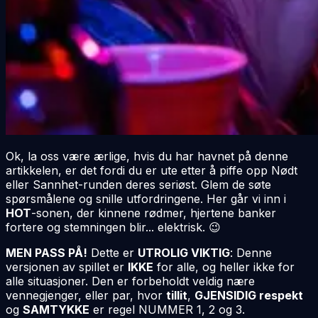
Ok, la oss være ærlige, hvis du har havnet på denne
artikkelen, er det fordi du er ute etter å piffe opp Nødt
eller Sannhet-runden deres seriøst. Glem de søte
spørsmålene og snille utfordringene. Her går vi inn i
HOT
-sonen, der kinnene rødmer, hjertene banker
fortere og stemningen blir... elektrisk. 😉
MEN PASS PÅ!
Dette er
UTROLIG VIKTIG
: Denne
versjonen av spillet er
IKKE
for alle, og heller ikke for
alle situasjoner. Den er forbeholdt veldig nære
vennegjenger, eller par, hvor
tillit
,
GJENSIDIG respekt
og
SAMTYKKE
er regel NUMMER 1, 2 og 3.