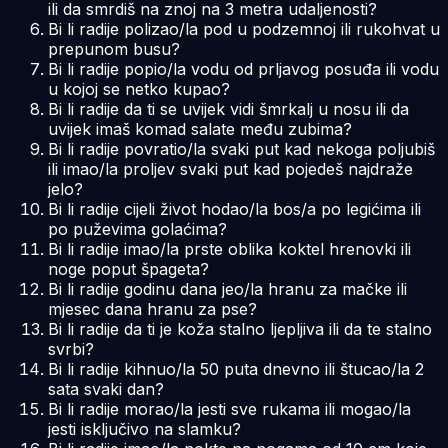
ili da smrdiš na znoj na 3 metra udaljenosti?
Bi li radije polizao/la pod u podzemnoj ili rukohvat u
prepunom busu?
Bi li radije popio/la vodu od prljavog posuđa ili vodu
u kojoj se netko kupao?
Bi li radije da ti se uvijek vidi šmrkalj u nosu ili da
uvijek imaš komad salate među zubima?
Bi li radije povratio/la svaki put kad nekoga poljubiš
ili imao/la proljev svaki put kad pojedeš najdraže
jelo?
Bi li radije cijeli život hodao/la bos/a po legićima ili
po puževima golaćima?
Bi li radije imao/la prste oblika koktel hrenovki ili
noge poput špageta?
Bi li radije godinu dana jeo/la hranu za mačke ili
mjesec dana hranu za pse?
Bi li radije da ti je koža stalno ljepljiva ili da te stalno
svrbi?
Bi li radije kihnuo/la 50 puta dnevno ili štucao/la 2
sata svaki dan?
Bi li radije morao/la jesti sve rukama ili mogao/la
jesti isključivo na slamku?