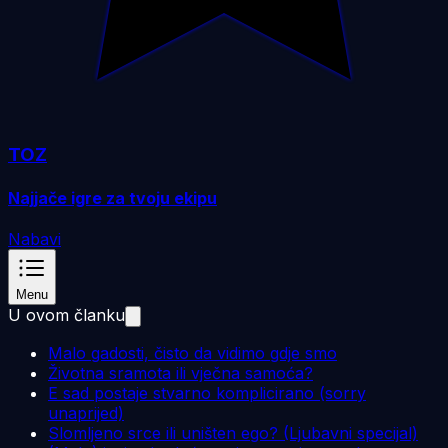
TOZ
Najjače igre za tvoju ekipu
Nabavi
Menu
U ovom članku
Malo gadosti, čisto da vidimo gdje smo
Životna sramota ili vječna samoća?
E sad postaje stvarno komplicirano (sorry
unaprijed)
Slomljeno srce ili uništen ego? (Ljubavni specijal)