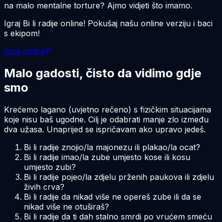
na malo mentalne torture? Ajmo vidjeti što imamo.
Igraj Bi li radije online! Pokušaj našu online verziju i baci
s ekipom!
Igraj online
Malo gadosti, čisto da vidimo gdje
smo
Krećemo lagano (uvjetno rečeno) s fizičkim situacijama
koje nisu baš ugodne. Cilj je odabrati manje zlo između
dva užasa. Unaprijed se ispričavam ako upravo jedeš.
Bi li radije znojio/la majonezu ili plakao/la ocat?
Bi li radije imao/la zube umjesto kose ili kosu
umjesto zubi?
Bi li radije pojeo/la zdjelu prženih paukova ili zdjelu
živih crva?
Bi li radije da nikad više ne opereš zube ili da se
nikad više ne otuširaš?
Bi li radije da ti dah stalno smrdi po vrućem smeću