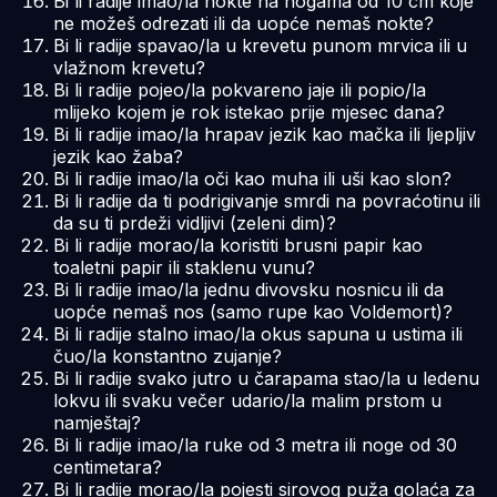
Bi li radije imao/la nokte na nogama od 10 cm koje
ne možeš odrezati ili da uopće nemaš nokte?
Bi li radije spavao/la u krevetu punom mrvica ili u
vlažnom krevetu?
Bi li radije pojeo/la pokvareno jaje ili popio/la
mlijeko kojem je rok istekao prije mjesec dana?
Bi li radije imao/la hrapav jezik kao mačka ili ljepljiv
jezik kao žaba?
Bi li radije imao/la oči kao muha ili uši kao slon?
Bi li radije da ti podrigivanje smrdi na povraćotinu ili
da su ti prdeži vidljivi (zeleni dim)?
Bi li radije morao/la koristiti brusni papir kao
toaletni papir ili staklenu vunu?
Bi li radije imao/la jednu divovsku nosnicu ili da
uopće nemaš nos (samo rupe kao Voldemort)?
Bi li radije stalno imao/la okus sapuna u ustima ili
čuo/la konstantno zujanje?
Bi li radije svako jutro u čarapama stao/la u ledenu
lokvu ili svaku večer udario/la malim prstom u
namještaj?
Bi li radije imao/la ruke od 3 metra ili noge od 30
centimetara?
Bi li radije morao/la pojesti sirovog puža golaća za