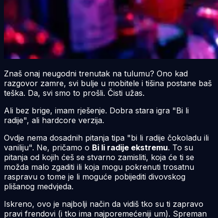
Znaš onaj neugodni trenutak na tulumu? Ono kad
razgovor zamre, svi bulje u mobitele i tišina postane baš
teška. Da, svi smo to prošli. Čisti užas.
Ali bez brige, imam rješenje. Dobra stara igra "Bi li
radije", ali hardcore verzija.
Ovdje nema dosadnih pitanja tipa "bi li radije čokoladu ili
vaniliju". Ne, pričamo o
Bi li radije ekstremu
. To su
pitanja od kojih ćeš se stvarno zamisliti, koja će ti se
možda malo zgaditi ili koja mogu pokrenuti trosatnu
raspravu o tome je li moguće pobijediti divovskog
plišanog medvjeda.
Iskreno, ovo je najbolji način da vidiš tko su ti zapravo
pravi frendovi (i tko ima najporemećeniji um). Spreman