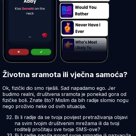
Životna sramota ili vječna samoća?
Ok, fizički dio smo riješili. Sad napadamo ego. Jer
budimo realni, društvena sramota je ponekad gora od
fizičke boli. Znate što? Mislim da bih radije slomio nogu
nego proživio neke od ovih situacija.
Bi li radije da se tvoja povijest pretraživanja objavi
na svim tvojim društvenim mrežama ili da tvoji
roditelji pročitaju sve tvoje SMS-ove?
Bi li radije pao/la ispred svoje simpatije ili nazvao/la