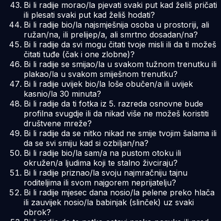
Bi li radije morao/la pjevati svaki put kad želiš pričati
ili plesati svaki put kad želiš hodati?
Bi li radije bio/la najsmješnija osoba u prostoriji, ali
ružan/na, ili prelijep/a, ali smrtno dosadan/na?
Bi li radije da svi mogu čitati tvoje misli ili da ti možeš
čitati tuđe (čak i one zlobne)?
Bi li radije se smijao/la u svakom tužnom trenutku ili
plakao/la u svakom smiješnom trenutku?
Bi li radije uvijek bio/la loše obučen/a ili uvijek
kasnio/la 30 minuta?
Bi li radije da ti fotka iz 5. razreda osnovne bude
profilna svugdje ili da nikad više ne možeš koristiti
društvene mreže?
Bi li radije da se nitko nikad ne smije tvojim šalama ili
da se svi smiju kad si ozbiljan/na?
Bi li radije bio/la sam/a na pustom otoku ili
okružen/a ljudima koji te stalno živciraju?
Bi li radije priznao/la svoju najmračniju tajnu
roditeljima ili svom najgorem neprijatelju?
Bi li radije mjesec dana nosio/la pelene preko hlača
ili zauvijek nosio/la babinjak (slinček) uz svaki
obrok?