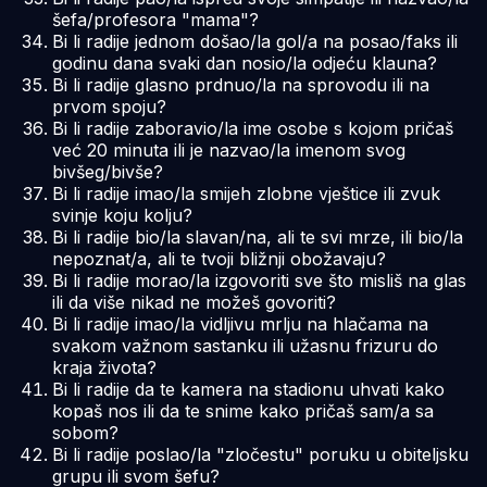
šefa/profesora "mama"?
Bi li radije jednom došao/la gol/a na posao/faks ili
godinu dana svaki dan nosio/la odjeću klauna?
Bi li radije glasno prdnuo/la na sprovodu ili na
prvom spoju?
Bi li radije zaboravio/la ime osobe s kojom pričaš
već 20 minuta ili je nazvao/la imenom svog
bivšeg/bivše?
Bi li radije imao/la smijeh zlobne vještice ili zvuk
svinje koju kolju?
Bi li radije bio/la slavan/na, ali te svi mrze, ili bio/la
nepoznat/a, ali te tvoji bližnji obožavaju?
Bi li radije morao/la izgovoriti sve što misliš na glas
ili da više nikad ne možeš govoriti?
Bi li radije imao/la vidljivu mrlju na hlačama na
svakom važnom sastanku ili užasnu frizuru do
kraja života?
Bi li radije da te kamera na stadionu uhvati kako
kopaš nos ili da te snime kako pričaš sam/a sa
sobom?
Bi li radije poslao/la "zločestu" poruku u obiteljsku
grupu ili svom šefu?