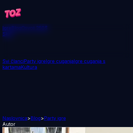
Igre
Blog
Osvoji 250$
Skini
Svi članci
Party igre
Igre cuganja
Igre cuganja s
kartama
Kultura
Naslovnica
>
Blog
>
Party igre
Autor