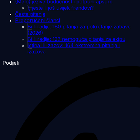
(Malo) jeziva budućnost i potpuni apsurd
I, jeste li još uvijek frendovi?
Česta pitanja
Preporučeni članci
Bi li radije: 180 pitanja za pokretanje zabave
(2026)
Bi li radije: 132 nemoguća pitanja za ekipu
Istina ili Izazov: 164 ekstremna pitanja i
izazova
Podijeli