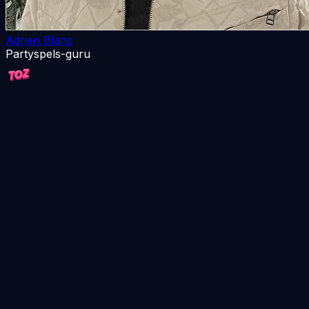
Adrien Blanc
Partyspels-guru