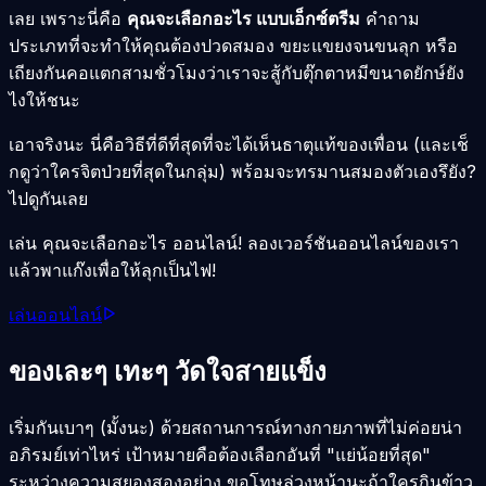
เลย เพราะนี่คือ
คุณจะเลือกอะไร แบบเอ็กซ์ตรีม
คำถาม
ประเภทที่จะทำให้คุณต้องปวดสมอง ขยะแขยงจนขนลุก หรือ
เถียงกันคอแตกสามชั่วโมงว่าเราจะสู้กับตุ๊กตาหมีขนาดยักษ์ยัง
ไงให้ชนะ
เอาจริงนะ นี่คือวิธีที่ดีที่สุดที่จะได้เห็นธาตุแท้ของเพื่อน (และเช็
กดูว่าใครจิตป่วยที่สุดในกลุ่ม) พร้อมจะทรมานสมองตัวเองรึยัง?
ไปดูกันเลย
เล่น คุณจะเลือกอะไร ออนไลน์! ลองเวอร์ชันออนไลน์ของเรา
แล้วพาแก๊งเพื่อให้ลุกเป็นไฟ!
เล่นออนไลน์
ของเละๆ เทะๆ วัดใจสายแข็ง
เริ่มกันเบาๆ (มั้งนะ) ด้วยสถานการณ์ทางกายภาพที่ไม่ค่อยน่า
อภิรมย์เท่าไหร่ เป้าหมายคือต้องเลือกอันที่ "แย่น้อยที่สุด"
ระหว่างความสยองสองอย่าง ขอโทษล่วงหน้านะถ้าใครกินข้าว