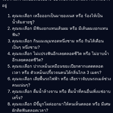
อยู่
คุณจะเลือก เหงื่อออกเป็นมายองเนส หรือ ร้องไห้เป็น
น้ำส้มสายชู?
คุณจะเลือก มีฟันงอกแทนเส้นผม หรือ มีเส้นผมงอกแทน
ฟัน?
คุณจะเลือก กินแมงมุมทอดหนึ่งชาม หรือ กินไส้เดือน
เป็นๆ หนึ่งชาม?
คุณจะเลือก ไม่แปรงฟันอีกเลยตลอดชีวิต หรือ ไม่อาบน้ำ
อีกเลยตลอดชีวิต?
คุณจะเลือก ปากเหม็นเหมือนขยะเปียกตากแดดตลอด
เวลา หรือ ตัวเหม็นเปรี้ยวจนคนได้กลิ่นไกล 3 เมตร?
คุณจะเลือก เลียพื้นรถไฟฟ้า หรือ เลียราวจับบนรถเมล์ช่วง
คนแน่นๆ?
คุณจะเลือก ดื่มน้ำล้างจาน หรือ ดื่มน้ำที่คนอื่นเพิ่งแช่อาบ
เสร็จ?
คุณจะเลือก มีขี้มูกโผล่ออกมาให้คนเห็นตลอด หรือ มีเศษ
ผักติดฟันตลอดเวลา?