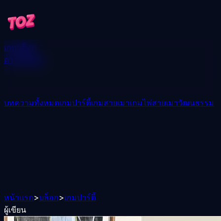
เกม
บล็อก
ดาวน์โหลด
บทความทั้งหมด
เกมปาร์ตี้
เกมสายเมา
เกมไพ่สายเมา
วัฒนธรรม
หน้าแรก
>
บล็อก
>
เกมปาร์ตี้
ผู้เขียน