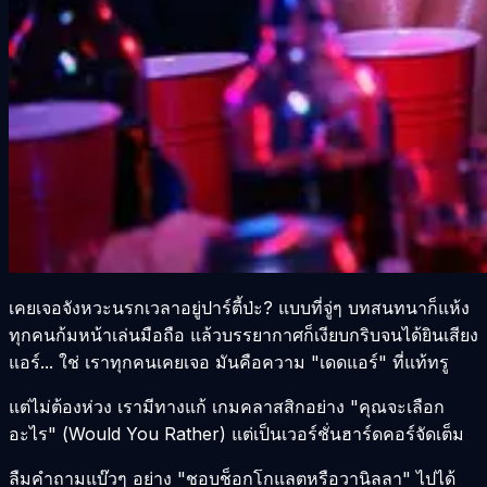
เคยเจอจังหวะนรกเวลาอยู่ปาร์ตี้ป่ะ? แบบที่จู่ๆ บทสนทนาก็แห้ง
ทุกคนก้มหน้าเล่นมือถือ แล้วบรรยากาศก็เงียบกริบจนได้ยินเสียง
แอร์... ใช่ เราทุกคนเคยเจอ มันคือความ "เดดแอร์" ที่แท้ทรู
แต่ไม่ต้องห่วง เรามีทางแก้ เกมคลาสสิกอย่าง "คุณจะเลือก
อะไร" (Would You Rather) แต่เป็นเวอร์ชั่นฮาร์ดคอร์จัดเต็ม
ลืมคำถามแบ๊วๆ อย่าง "ชอบช็อกโกแลตหรือวานิลลา" ไปได้