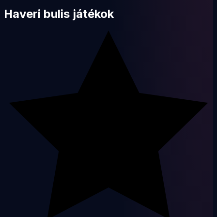
Haveri bulis játékok