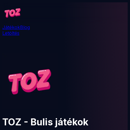
Játékok
Blog
Letöltés
TOZ - Bulis játékok