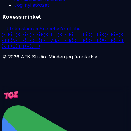
Jogi nyilatkozat
Kövess minket
TikTok
Instagram
Snapchat
YouTube
🇫🇷
🇺🇸
🇪🇸
🇩🇪
🇧🇷
🇮🇹
🇸🇪
🇵🇱
🇮🇩
🇨🇿
🇩🇰
🇵🇭
🇭🇷
🇭🇺
🇳🇱
🇳🇴
🇷🇴
🇫🇮
🇻🇳
🇹🇷
🇬🇷
🇧🇬
🇷🇺
🇺🇦
🇮🇳
🇹🇭
🇰🇷
🇨🇳
🇹🇼
🇯🇵
©
2026
AFK Studio. Minden jog fenntartva.