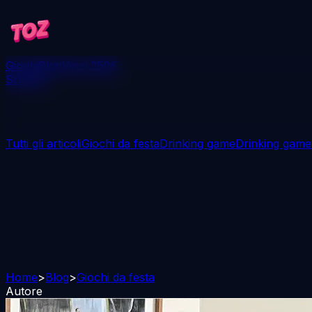
Giochi
Blog
Vinci 250€
Scarica
Tutti gli articoli
Giochi da festa
Drinking game
Drinking game
Home
>
Blog
>
Giochi da festa
Autore