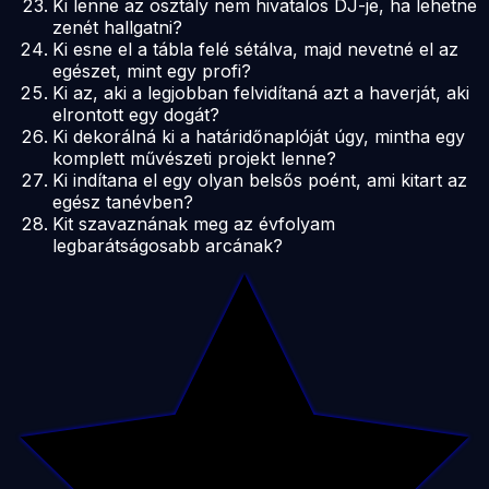
Ki lenne az osztály nem hivatalos DJ-je, ha lehetne
zenét hallgatni?
Ki esne el a tábla felé sétálva, majd nevetné el az
egészet, mint egy profi?
Ki az, aki a legjobban felvidítaná azt a haverját, aki
elrontott egy dogát?
Ki dekorálná ki a határidőnaplóját úgy, mintha egy
komplett művészeti projekt lenne?
Ki indítana el egy olyan belsős poént, ami kitart az
egész tanévben?
Kit szavaznának meg az évfolyam
legbarátságosabb arcának?