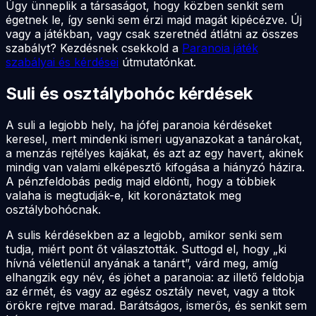
Úgy ünneplik a társaságot, hogy közben senkit sem
égetnek le, így senki sem érzi majd magát kipécézve. Új
vagy a játékban, vagy csak szeretnéd átlátni az összes
szabályt? Kezdésnek csekkold a
Paranoia játék
szabályai és kérdései
útmutatónkat.
Suli és osztálybohóc kérdések
A suli a legjobb hely, ha jófej paranoia kérdéseket
keresel, mert mindenki ismeri ugyanazokat a tanárokat,
a menzás rejtélyes kajákat, és azt az egy havert, akinek
mindig van valami elképesztő kifogása a hiányzó házira.
A pénzfeldobás pedig majd eldönti, hogy a többiek
valaha is megtudják-e, kit koronáztatok meg
osztálybohócnak.
A sulis kérdésekben az a legjobb, amikor senki sem
tudja, miért pont őt választották. Suttogd el, hogy „ki
hívná véletlenül anyának a tanárt”, várd meg, amíg
elhangzik egy név, és jöhet a paranoia: az illető feldobja
az érmét, és vagy az egész osztály nevet, vagy a titok
örökre rejtve marad. Barátságos, ismerős, és senkit sem