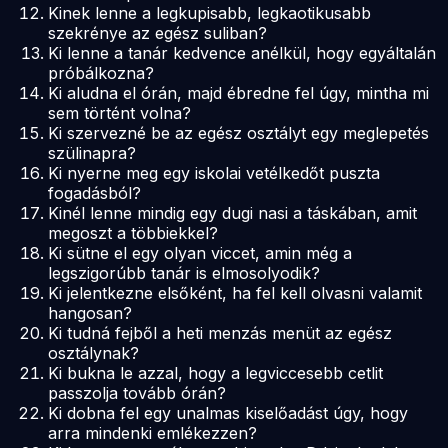
Kinek lenne a legkupisabb, legkaotikusabb
szekrénye az egész suliban?
Ki lenne a tanár kedvence anélkül, hogy egyáltalán
próbálkozna?
Ki aludna el órán, majd ébredne fel úgy, mintha mi
sem történt volna?
Ki szervezné be az egész osztályt egy meglepetés
szülinapra?
Ki nyerne meg egy iskolai vetélkedőt puszta
fogadásból?
Kinél lenne mindig egy dugi nasi a táskában, amit
megoszt a többiekkel?
Ki sütne el egy olyan viccet, amin még a
legszigorúbb tanár is elmosolyodik?
Ki jelentkezne elsőként, ha fel kell olvasni valamit
hangosan?
Ki tudná fejből a heti menzás menüt az egész
osztálynak?
Ki bukna le azzal, hogy a legviccesebb cetlit
passzolja tovább órán?
Ki dobna fel egy unalmas kiselőadást úgy, hogy
arra mindenki emlékezzen?