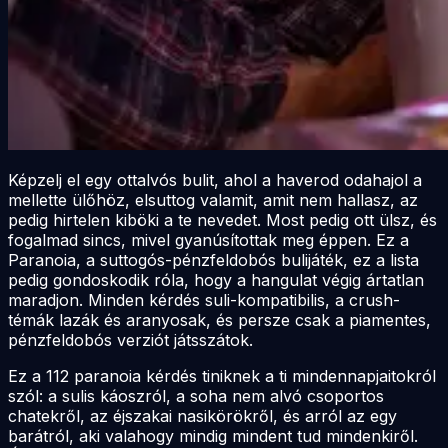
Képzelj el egy ottalvós bulit, ahol a haverod odahajol a
mellette ülőhöz, elsuttog valamit, amit nem hallasz, az
pedig hirtelen kiböki a te nevedet. Most pedig ott ülsz, és
fogalmad sincs, mivel gyanúsítottak meg éppen. Ez a
Paranoia, a suttogós-pénzfeldobós bulijáték, ez a lista
pedig gondoskodik róla, hogy a hangulat végig ártatlan
maradjon. Minden kérdés suli-kompatibilis, a crush-
témák lazák és aranyosak, és persze csak a piamentes,
pénzfeldobós verziót játsszátok.
Ez a 112 paranoia kérdés tiniknek a ti mindennapjaitokról
szól: a sulis káoszról, a soha nem alvó csoportos
chatekről, az éjszakai nasikörökről, és arról az egy
barátról, aki valahogy mindig mindent tud mindenkiről.