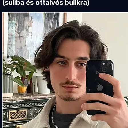
(suliba és ottalvós bulikra)