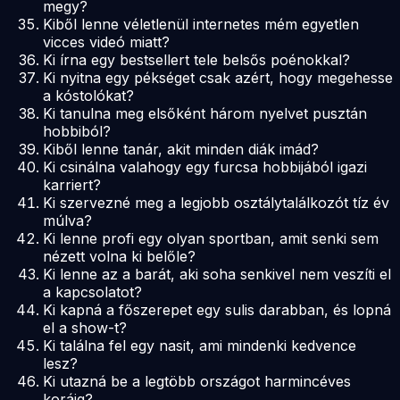
megy?
Kiből lenne véletlenül internetes mém egyetlen
vicces videó miatt?
Ki írna egy bestsellert tele belsős poénokkal?
Ki nyitna egy pékséget csak azért, hogy megehesse
a kóstolókat?
Ki tanulna meg elsőként három nyelvet pusztán
hobbiból?
Kiből lenne tanár, akit minden diák imád?
Ki csinálna valahogy egy furcsa hobbijából igazi
karriert?
Ki szervezné meg a legjobb osztálytalálkozót tíz év
múlva?
Ki lenne profi egy olyan sportban, amit senki sem
nézett volna ki belőle?
Ki lenne az a barát, aki soha senkivel nem veszíti el
a kapcsolatot?
Ki kapná a főszerepet egy sulis darabban, és lopná
el a show-t?
Ki találna fel egy nasit, ami mindenki kedvence
lesz?
Ki utazná be a legtöbb országot harmincéves
koráig?