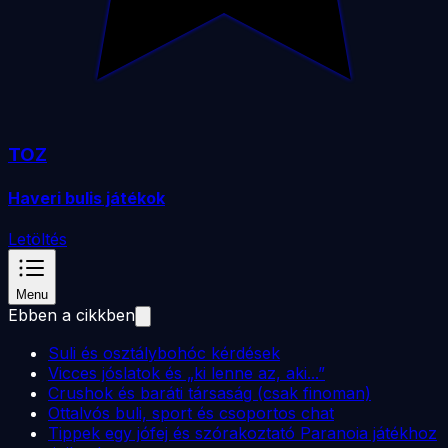
TOZ
Haveri bulis játékok
Letöltés
Menu
Ebben a cikkben
Suli és osztálybohóc kérdések
Vicces jóslatok és „ki lenne az, aki...”
Crushok és baráti társaság (csak finoman)
Ottalvós buli, sport és csoportos chat
Tippek egy jófej és szórakoztató Paranoia játékhoz