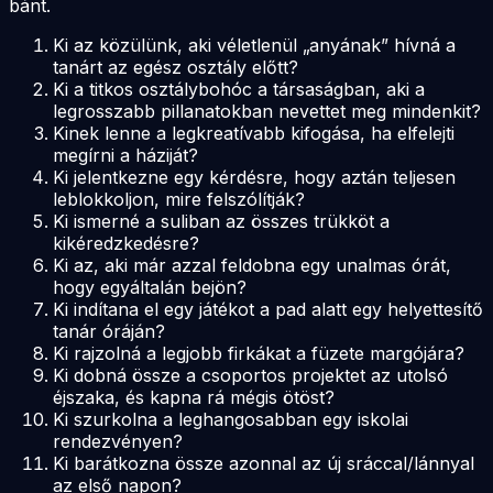
bánt.
Ki az közülünk, aki véletlenül „anyának” hívná a
tanárt az egész osztály előtt?
Ki a titkos osztálybohóc a társaságban, aki a
legrosszabb pillanatokban nevettet meg mindenkit?
Kinek lenne a legkreatívabb kifogása, ha elfelejti
megírni a háziját?
Ki jelentkezne egy kérdésre, hogy aztán teljesen
leblokkoljon, mire felszólítják?
Ki ismerné a suliban az összes trükköt a
kikéredzkedésre?
Ki az, aki már azzal feldobna egy unalmas órát,
hogy egyáltalán bejön?
Ki indítana el egy játékot a pad alatt egy helyettesítő
tanár óráján?
Ki rajzolná a legjobb firkákat a füzete margójára?
Ki dobná össze a csoportos projektet az utolsó
éjszaka, és kapna rá mégis ötöst?
Ki szurkolna a leghangosabban egy iskolai
rendezvényen?
Ki barátkozna össze azonnal az új sráccal/lánnyal
az első napon?