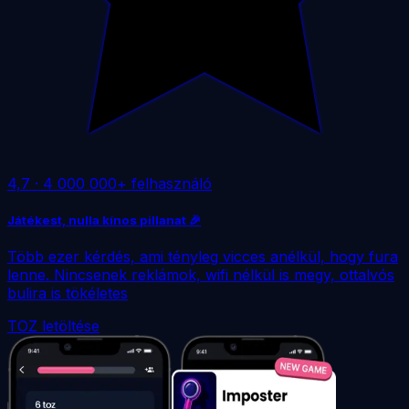
4,7
·
4 000 000+ felhasználó
Játékest, nulla kínos pillanat 🎉
Több ezer kérdés, ami tényleg vicces anélkül, hogy fura
lenne. Nincsenek reklámok, wifi nélkül is megy, ottalvós
bulira is tökéletes
TOZ letöltése