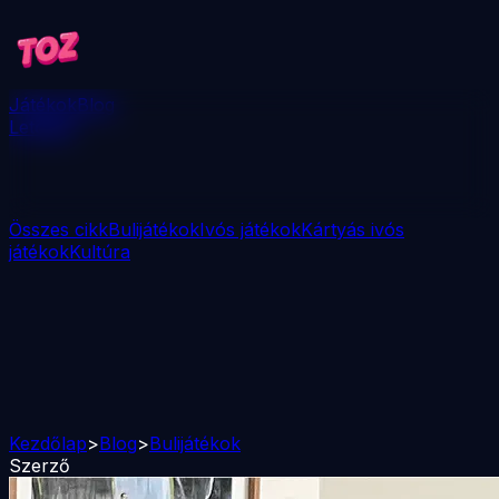
Játékok
Blog
Letöltés
Összes cikk
Bulijátékok
Ivós játékok
Kártyás ivós
játékok
Kultúra
Kezdőlap
>
Blog
>
Bulijátékok
Szerző