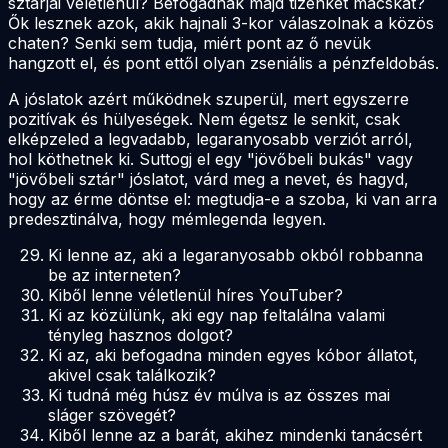
sztárjai véletlenül? Befogadnak majd tizenkét macskát?
Ők lesznek azok, akik hajnali 3-kor válaszolnak a közös
chaten? Senki sem tudja, miért pont az ő nevük
hangzott el, és pont ettől olyan zseniális a pénzfeldobás.
A jóslatok azért működnek szuperül, mert egyszerre
pozitívak és hülyeségek. Nem égetsz le senkit, csak
elképzeled a legvadabb, legaranyosabb verziót arról,
hol köthetnek ki. Suttogj el egy "jövőbeli bukás" vagy
"jövőbeli sztár" jóslatot, várd meg a nevet, és hagyd,
hogy az érme döntse el: megtudja-e a szoba, ki van arra
predesztinálva, hogy mémlegenda legyen.
Ki lenne az, aki a legaranyosabb okból robbanna
be az interneten?
Kiből lenne véletlenül híres YouTuber?
Ki az közülünk, aki egy nap feltalálna valami
tényleg hasznos dolgot?
Ki az, aki befogadna minden egyes kóbor állatot,
akivel csak találkozik?
Ki tudná még húsz év múlva is az összes mai
sláger szövegét?
Kiből lenne az a barát, akihez mindenki tanácsért