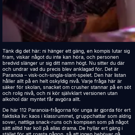
Tänk dig det här: ni hänger ett gäng, en kompis lutar sig
fram, viskar något du inte kan höra, och personen
bredvid slänger ur sig ditt namn högt. Nu sitter du där
och undrar vad du precis blev anklagad för. Det är
Paranoia – visk-och-singla-slant-spelet. Den här listan
håller allt på en helt oskyldig nivå. Varje fråga här är
säker för skolan, snacket om crusher stannar på en söt
och rolig nivå, och ni kör självklart versionen utan
alkohol där myntet får avgöra allt.
De här 112 Paranoia-frågorna för unga är gjorda för ert
faktiska liv: kaos i klassrummet, gruppchattar som aldrig
sover, nattliga snack-runs och kompisen som på något
sätt alltid har koll på allas drama. De hyllar ert gäng i
stället för att roasta någon, så att ingen behöver gå