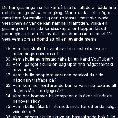
De här gissningarna funkar så bra för att de är både fina
och flummiga på samma gång. Man roastar inte någon,
man bara föreställer sig den roligaste, mest skruvade
versionen av var de kan hamna i framtiden. Viska en
gissning om framtida kändisskap eller floppar, låt ett
namn glida ut och låt myntet bestämma om rummet får
veta vem som är dömd att bli en levande meme.
Vem här skulle bli viral av den mest wholesome
anledningen någonsin?
Vem skulle av misstag råka bli en känd YouTuber?
Vem i gänget skulle en dag uppfinna något faktiskt
användbart?
Vem skulle adoptera varenda hemlöst djur de
någonsin träffade på?
Vem kommer fortfarande kunna varenda textrad till
dagens låtar om tjugo år?
Vem här kommer bli kompisen alla åker till när de
behöver råd?
Vem skulle råka bli internetkändis för ett enda roligt
videoklipp?
Vem i gänget skulle skriva en bästsäljande bok fylld