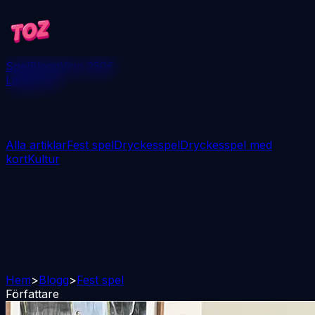
Spel
Blogg
Vinn 250€
Ladda ner
Alla artiklar
Fest spel
Dryckesspel
Dryckesspel med
kort
Kultur
Hem
>
Blogg
>
Fest spel
Författare