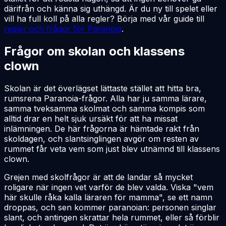
därifrån och känna sig uthängd. Är du ny till spelet eller
vill ha full koll på alla regler? Börja med vår guide till
regler och frågor för Paranoia
.
Frågor om skolan och klassens
clown
Skolan är det överlägset lättaste stället att hitta bra,
rumsrena Paranoia-frågor. Alla har ju samma lärare,
samma tveksamma skolmat och samma kompis som
alltid drar en helt sjuk ursäkt för att ha missat
inlämningen. De här frågorna är hämtade rakt från
skoldagen, och slantsinglingen avgör om resten av
rummet får veta vem som just blev utnämnd till klassens
clown.
Grejen med skolfrågor är att de landar så mycket
roligare när ingen vet varför de blev valda. Viska "vem
här skulle råka kalla läraren för mamma", se ett namn
droppas, och sen kommer paranoian: personen singlar
slant, och antingen skrattar hela rummet, eller så förblir