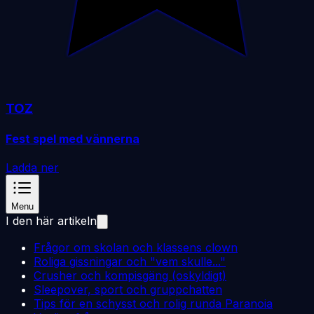
TOZ
Fest spel med vännerna
Ladda ner
Menu
I den här artikeln
Frågor om skolan och klassens clown
Roliga gissningar och "vem skulle..."
Crusher och kompisgäng (oskyldigt)
Sleepover, sport och gruppchatten
Tips för en schysst och rolig runda Paranoia