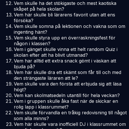
Vem skulle ha det stökigaste och mest kaotiska
skåpet på hela skolan?
Vem här skulle bli lärarens favorit utan att ens
försöka?
Vem skulle somna på lektionen och vakna som om
ingenting hänt?
Vem skulle styra upp en överraskningsfest för
någon i klassen?
Vem i gänget skulle vinna ett helt random Quiz i
skolan efter att ha blivit utmanad?
Vem har alltid ett extra snack gömt i väskan att
bjuda på?
Vem här skulle dra ett skämt som får till och med
den strängaste läraren att le?
Vem skulle vara den första att erbjuda sig att läsa
högt?
Vem kan skolmatsedeln utantill för hela veckan?
Vem i gruppen skulle åka fast när de skickar en
rolig lapp i klassrummet?
Vem skulle förvandla en tråkig redovisning till något
som alla minns?
Vem här skulle vara inofficiell DJ i klassrummet om