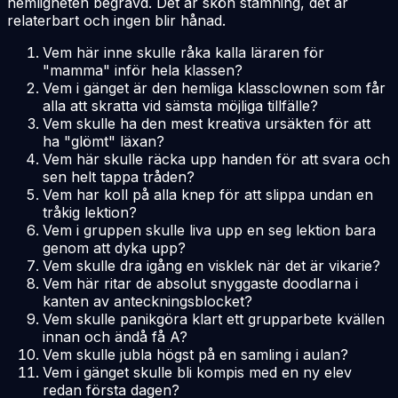
hemligheten begravd. Det är skön stämning, det är
relaterbart och ingen blir hånad.
Vem här inne skulle råka kalla läraren för
"mamma" inför hela klassen?
Vem i gänget är den hemliga klassclownen som får
alla att skratta vid sämsta möjliga tillfälle?
Vem skulle ha den mest kreativa ursäkten för att
ha "glömt" läxan?
Vem här skulle räcka upp handen för att svara och
sen helt tappa tråden?
Vem har koll på alla knep för att slippa undan en
tråkig lektion?
Vem i gruppen skulle liva upp en seg lektion bara
genom att dyka upp?
Vem skulle dra igång en visklek när det är vikarie?
Vem här ritar de absolut snyggaste doodlarna i
kanten av anteckningsblocket?
Vem skulle panikgöra klart ett grupparbete kvällen
innan och ändå få A?
Vem skulle jubla högst på en samling i aulan?
Vem i gänget skulle bli kompis med en ny elev
redan första dagen?