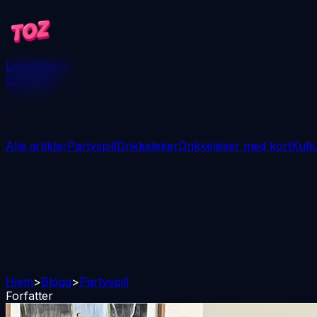
Leker
Blogg
Last ned
Alle artikler
Partyspill
Drikkeleker
Drikkeleker med kort
Kult
Hjem
>
Blogg
>
Partyspill
Forfatter