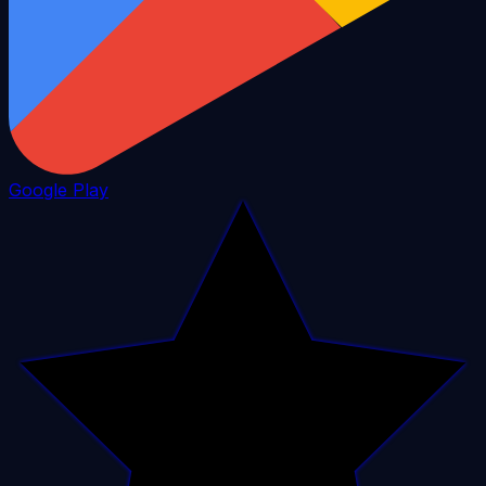
Google Play