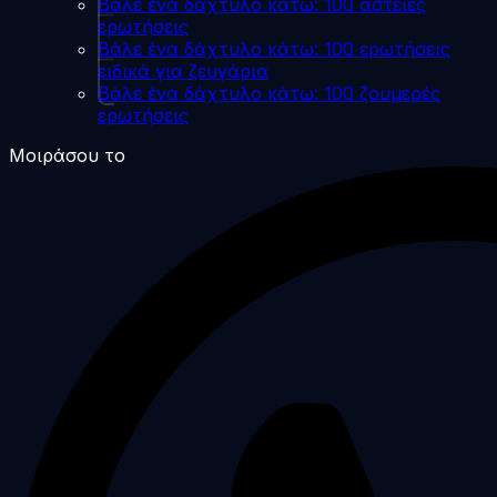
Βάλε ένα δάχτυλο κάτω: 100 αστείες
ερωτήσεις
Βάλε ένα δάχτυλο κάτω: 100 ερωτήσεις
ειδικά για ζευγάρια
Βάλε ένα δάχτυλο κάτω: 100 ζουμερές
ερωτήσεις
Μοιράσου το