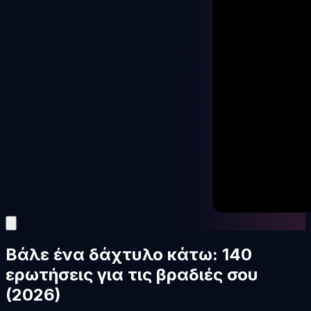
Βάλε ένα δάχτυλο κάτω: 140
ερωτήσεις για τις βραδιές σου
(2026)