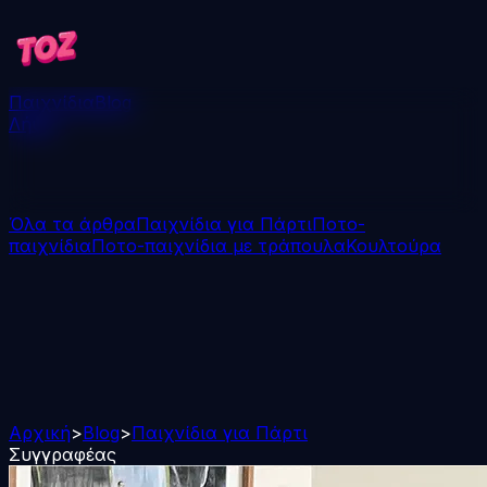
Παιχνίδια
Blog
Λήψη
Όλα τα άρθρα
Παιχνίδια για Πάρτι
Ποτο-
παιχνίδια
Ποτο-παιχνίδια με τράπουλα
Κουλτούρα
Αρχική
>
Blog
>
Παιχνίδια για Πάρτι
Συγγραφέας