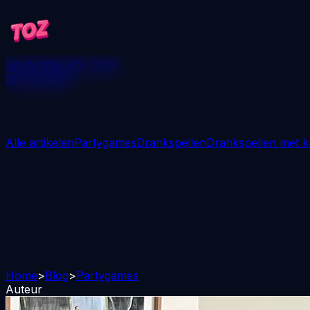
Spellen
Blog
Win 250€
Downloaden
Alle artikelen
Partygames
Drankspellen
Drankspellen met k
Home
>
Blog
>
Partygames
Auteur