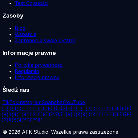
Test Czystości
Zasoby
Blog
Wsparcie
Zaproponuj swoje pytania
Informacje prawne
Polityka prywatności
Regulamin
Informacje prawne
Śledź nas
TikTok
Instagram
Snapchat
YouTube
🇫🇷
🇺🇸
🇪🇸
🇩🇪
🇧🇷
🇮🇹
🇸🇪
🇵🇱
🇮🇩
🇨🇿
🇩🇰
🇵🇭
🇭🇷
🇭🇺
🇳🇱
🇳🇴
🇷🇴
🇫🇮
🇻🇳
🇹🇷
🇬🇷
🇧🇬
🇷🇺
🇺🇦
🇮🇳
🇹🇭
🇰🇷
🇨🇳
🇹🇼
🇯🇵
©
2026
AFK Studio. Wszelkie prawa zastrzeżone.