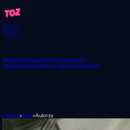
Gry
Blog
Pobierz
Wszystkie artykuły
Gry Imprezowe
Gry
Alkoholowe
Karciane gry alkoholowe
Kultura
Główna
>
Blog
>
Autorzy