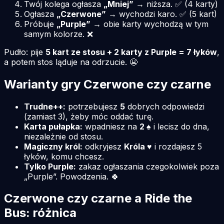
Twój kolega ogłasza
„Mniej”
→ niższa. ✅ (4 karty)
Ogłasza
„Czerwone”
→ wychodzi karo. ✅ (5 kart)
Próbuje
„Purple”
→ obie karty wychodzą w tym
samym kolorze. ❌
Pudło: pije
5 kart ze stosu + 2 karty z Purple = 7 łyków
,
a potem stos ląduje na odrzucie. 😬
Warianty gry Czerwone czy czarne
Trudne++:
potrzebujesz
5
dobrych odpowiedzi
(zamiast 3), żeby móc oddać turę.
Karta pułapka:
wpadniesz na
2 ♠
i lecisz do dna,
niezależnie od stosu.
Magiczny król:
odkryjesz
Króla ♥
i rozdajesz 5
łyków, komu chcesz.
Tylko Purple:
zakaz ogłaszania czegokolwiek poza
„Purple”. Powodzenia. 🍀
Czerwone czy czarne a Ride the
Bus: różnica