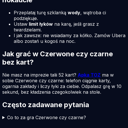
Przeplataj turę szklanką
wody
, wątroba ci
podziękuje.
Ustaw
limit łyków
na karę, jeśli grasz z
twardzielami.
I jak zawsze: nie wsiadamy za kółko. Zamów Ubera
albo zostań u kogoś na noc.
Jak grać w Czerwone czy czarne
bez kart?
Nie masz na imprezie talii 52 kart?
Apka TOZ
ma w
sobie Czerwone czy czarne: telefon ciągnie karty,
ogarnia zakłady i liczy łyki za ciebie. Odpalasz grę w 10
sekund, bez kładzenia czegokolwiek na stole.
Często zadawane pytania
Co to za gra Czerwone czy czarne?