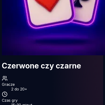
Czerwone czy czarne
Gracze
2
do
20
+
Czas gry
15-30
minut