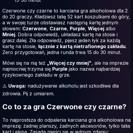
Czerwone czy czarne to karciana gra alkoholowa dla 2
do 20 graczy. Kładziesz talię 52 kart koszulkami do góry,
a w swojej turze obstawiasz następną kartę jednym
słowem:
Czerwone
,
Czarne
,
Purple
,
Więcej
albo
Mniej
. Dobra odpowiedź, układasz kartę na stosie i
grasz dalej. Zła odpowiedź, pijesz jeden łyk za każdą
kartę na stosie,
łącznie z kartą nietrafionego zakładu
.
Zero przygotowań, jedna runda trwa 15 do 30 minut.
Mówi się na nią też
„Więcej czy mniej”
, ale na imprezie
najmocniej trzyma się
Purple
jako nazwa najbardziej
ryzykownego zakładu w grze.
⚠️
Uwaga:
nadużywanie alkoholu jest szkodliwe dla
zdrowia. Pij z umiarem.
Co to za gra Czerwone czy czarne?
To najprostsza do odpalenia karciana gra alkoholowa na
imprezę: żadnej planszy, żadnych akcesoriów, tylko talia
kart i ekipa. Zasada mieści się w jednym zdaniu: