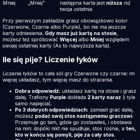
Mniej
„Mniej”
następna karta jest
niższa
niż
twoja ostatnia
Przy pierwszym zakładzie grasz obowiązkowo kolor
(Czerwone, Czarne albo Purple), bo nie ma jeszcze
karty odniesienia.
Gdy masz już kartę na stosie
,
możesz też spróbować
Więcej
albo
Mniej
względem
swojej ostatniej karty (As to najwyższa karta).
Ile się pije? Liczenie łyków
Liczenie łyków to cała sól gry Czerwone czy czarne: im
więcej układasz, tym więcej masz do stracenia.
Dobra odpowiedź:
układasz kartę na stosie i grasz
dalej. Trafiony
Purple
dokłada
2 karty naraz
(i tyle
samo napięcia).
Po 3 dobrych odpowiedziach:
zamiast grać dalej,
możesz
podać swój stos następnemu graczowi
.
Przejmuje go tam, gdzie go zostawiłeś, i obstawia
na nim: dopóki nikt nie spudłuje, stos rośnie, a
ten,
kto w końcu się pomyli, pije za cały stos
.