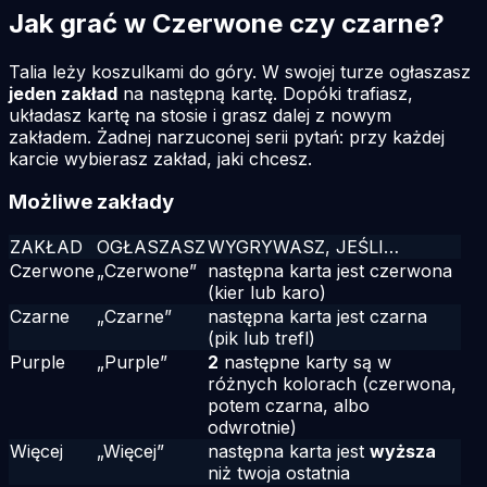
Jak grać w Czerwone czy czarne?
Talia leży koszulkami do góry. W swojej turze ogłaszasz
jeden zakład
na następną kartę. Dopóki trafiasz,
układasz kartę na stosie i grasz dalej z nowym
zakładem. Żadnej narzuconej serii pytań: przy każdej
karcie wybierasz zakład, jaki chcesz.
Możliwe zakłady
ZAKŁAD
OGŁASZASZ
WYGRYWASZ, JEŚLI…
Czerwone
„Czerwone”
następna karta jest czerwona
(kier lub karo)
Czarne
„Czarne”
następna karta jest czarna
(pik lub trefl)
Purple
„Purple”
2
następne karty są w
różnych kolorach (czerwona,
potem czarna, albo
odwrotnie)
Więcej
„Więcej”
następna karta jest
wyższa
niż twoja ostatnia