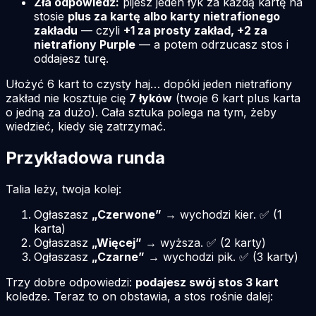
Zła odpowiedź:
pijesz jeden łyk za każdą kartę na
stosie
plus za kartę albo karty nietrafionego
zakładu
— czyli
+1 za prosty zakład, +2 za
nietrafiony Purple
— a potem odrzucasz stos i
oddajesz turę.
Ułożyć 6 kart to czysty haj… dopóki jeden nietrafiony
zakład nie kosztuje cię
7 łyków
(twoje 6 kart plus karta
o jedną za dużo). Cała sztuka polega na tym, żeby
wiedzieć, kiedy się zatrzymać.
Przykładowa runda
Talia leży, twoja kolej:
Ogłaszasz
„Czerwone”
→ wychodzi kier. ✅ (1
karta)
Ogłaszasz
„Więcej”
→ wyższa. ✅ (2 karty)
Ogłaszasz
„Czarne”
→ wychodzi pik. ✅ (3 karty)
Trzy dobre odpowiedzi:
podajesz swój stos 3 kart
koledze. Teraz to on obstawia, a stos rośnie dalej: