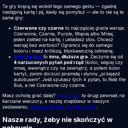
Te gry kręcą się wokół tego samego gestu — zgadnij
następną kartę i pij, kiedy się pomylisz — ale to nie są te
same gry:
Czerwone czy czarne
to najczęściej grana wersja:
Czerwone, Czarne, Purple, Więcej albo Mniej,
jeden zakład na kartę, i układasz stos. Chcesz
wersję bez wartości? Ogranicz się do samego
koloru i masz krótszą, błyskawiczną odmianę.
Ride the Bus
to
inna, dłuższa gra
. Zaczyna się od
4 narzuconych pytań pod rząd
(kolor, więcej czy
mniej, wewnątrz czy na zewnątrz, a potem kolor
karty), zanim dorzuci piramidę i słynny „przejazd
autobusem”. Jeśli szukasz tych 4 pytań, to Ride the
Bus, a nie Czerwone czy czarne.
Masz ochotę grać dalej?
King's Cup
to drugi pewniak na
karciane wieczory, a resztę znajdziesz w naszym
zestawieniu
najlepszych gier alkoholowych
.
Nasze rady, żeby nie skończyć w
nokaucie