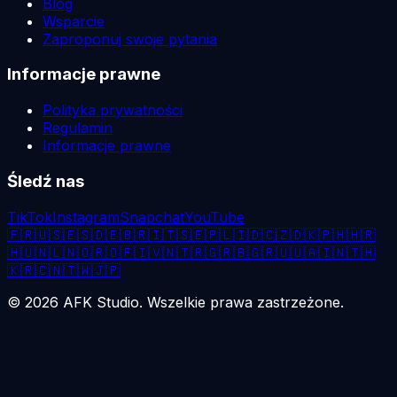
Blog
Wsparcie
Zaproponuj swoje pytania
Informacje prawne
Polityka prywatności
Regulamin
Informacje prawne
Śledź nas
TikTok
Instagram
Snapchat
YouTube
🇫🇷
🇺🇸
🇪🇸
🇩🇪
🇧🇷
🇮🇹
🇸🇪
🇵🇱
🇮🇩
🇨🇿
🇩🇰
🇵🇭
🇭🇷
🇭🇺
🇳🇱
🇳🇴
🇷🇴
🇫🇮
🇻🇳
🇹🇷
🇬🇷
🇧🇬
🇷🇺
🇺🇦
🇮🇳
🇹🇭
🇰🇷
🇨🇳
🇹🇼
🇯🇵
©
2026
AFK Studio. Wszelkie prawa zastrzeżone.