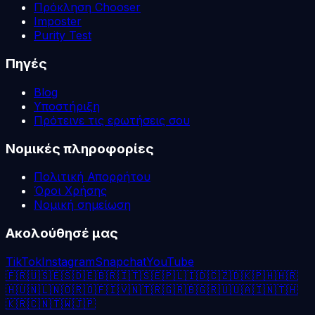
Πρόκληση Chooser
Imposter
Purity Test
Πηγές
Blog
Υποστήριξη
Πρότεινε τις ερωτήσεις σου
Νομικές πληροφορίες
Πολιτική Απορρήτου
Όροι Χρήσης
Νομική σημείωση
Ακολούθησέ μας
TikTok
Instagram
Snapchat
YouTube
🇫🇷
🇺🇸
🇪🇸
🇩🇪
🇧🇷
🇮🇹
🇸🇪
🇵🇱
🇮🇩
🇨🇿
🇩🇰
🇵🇭
🇭🇷
🇭🇺
🇳🇱
🇳🇴
🇷🇴
🇫🇮
🇻🇳
🇹🇷
🇬🇷
🇧🇬
🇷🇺
🇺🇦
🇮🇳
🇹🇭
🇰🇷
🇨🇳
🇹🇼
🇯🇵