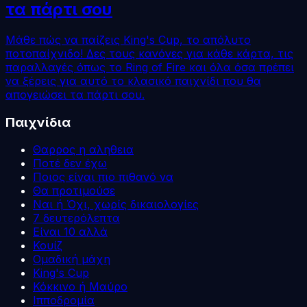
τα πάρτι σου
Μάθε πώς να παίζεις King's Cup, το απόλυτο
ποτοπαίχνιδο! Δες τους κανόνες για κάθε κάρτα, τις
παραλλαγές όπως το Ring of Fire και όλα όσα πρέπει
να ξέρεις για αυτό το κλασικό παιχνίδι που θα
απογειώσει τα πάρτι σου.
Παιχνίδια
Θαρρος η αληθεια
Ποτέ δεν έχω
Ποιος είναι πιο πιθανό να
Θα προτιμούσε
Ναι ή Όχι, χωρίς δικαιολογίες
7 δευτερόλεπτα
Είναι 10 αλλά
Κουίζ
Ομαδική μάχη
King's Cup
Κόκκινο ή Μαύρο
Ιπποδρομία