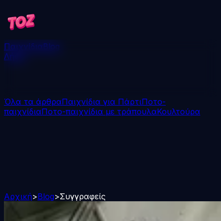
Παιχνίδια
Blog
Λήψη
Όλα τα άρθρα
Παιχνίδια για Πάρτι
Ποτο-
παιχνίδια
Ποτο-παιχνίδια με τράπουλα
Κουλτούρα
Αρχική
>
Blog
>
Συγγραφείς