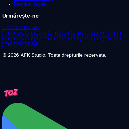
Mențiuni legale
Urmărește-ne
TikTok
Instagram
🇫🇷
🇺🇸
🇪🇸
🇩🇪
🇧🇷
🇮🇹
🇸🇪
🇵🇱
🇮🇩
🇨🇿
🇩🇰
🇵🇭
🇭🇷
🇭🇺
🇳🇱
🇳🇴
🇷🇴
🇫🇮
🇻🇳
🇹🇷
🇬🇷
🇧🇬
🇷🇺
🇺🇦
🇮🇳
🇹🇭
🇰🇷
🇨🇳
🇹🇼
🇯🇵
©
2026
AFK Studio. Toate drepturile rezervate.