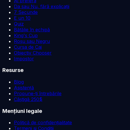
Ai prefera
Da sau Nu, fără explicații
7 Secunde
E un 10
Quiz
Bătălie în echipă
King's Cup
Roșu sau Negru
Cursa de Cai
Obiectiv Chooser
Impostor
Resurse
Blog
Asistență
Propune-ți întrebările
Câștigă 250$
Mențiuni legale
Politică de confidențialitate
Termeni și Condiții