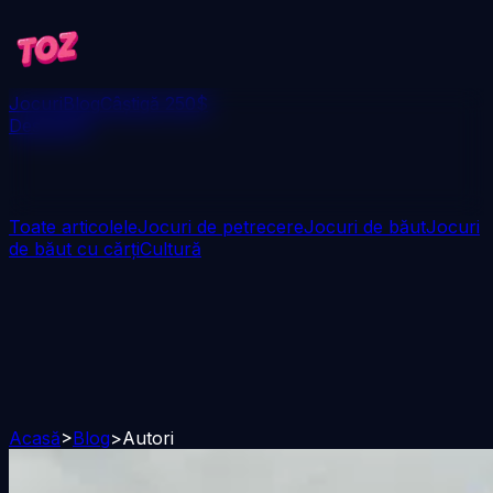
Jocuri
Blog
Câștigă 250$
Descarcă
Toate articolele
Jocuri de petrecere
Jocuri de băut
Jocuri
de băut cu cărți
Cultură
Acasă
>
Blog
>
Autori