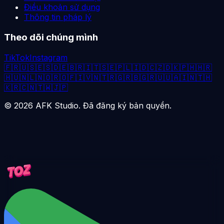
Điều khoản sử dụng
Thông tin pháp lý
Theo dõi chúng mình
TikTok
Instagram
🇫🇷
🇺🇸
🇪🇸
🇩🇪
🇧🇷
🇮🇹
🇸🇪
🇵🇱
🇮🇩
🇨🇿
🇩🇰
🇵🇭
🇭🇷
🇭🇺
🇳🇱
🇳🇴
🇷🇴
🇫🇮
🇻🇳
🇹🇷
🇬🇷
🇧🇬
🇷🇺
🇺🇦
🇮🇳
🇹🇭
🇰🇷
🇨🇳
🇹🇼
🇯🇵
©
2026
AFK Studio. Đã đăng ký bản quyền.