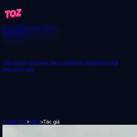
Game
Blog
Thắng 250$
Tải xuống
Tất cả bài viết
Game tiệc tùng
Game nhậu
Game bài
nhậu
Văn hóa
Trang chủ
>
Blog
>
Tác giả