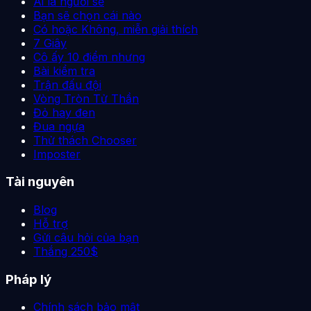
Ai là người sẽ
Bạn sẽ chọn cái nào
Có hoặc Không, miễn giải thích
7 Giây
Cô ấy 10 điểm nhưng
Bài kiểm tra
Trận đấu đội
Vòng Tròn Tử Thần
Đỏ hay đen
Đua ngựa
Thử thách Chooser
Imposter
Tài nguyên
Blog
Hỗ trợ
Gửi câu hỏi của bạn
Thắng 250$
Pháp lý
Chính sách bảo mật