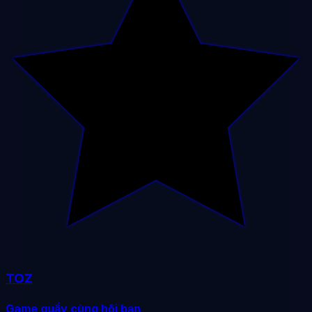
TOZ
Game quẩy cùng hội bạn