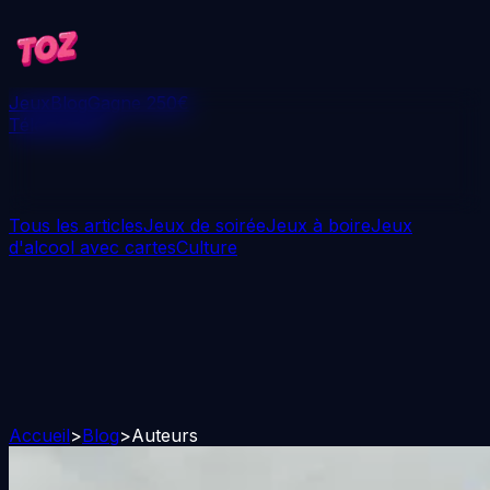
Jeux
Blog
Gagne 250€
Télécharger
Tous les articles
Jeux de soirée
Jeux à boire
Jeux
d'alcool avec cartes
Culture
Accueil
>
Blog
>
Auteurs