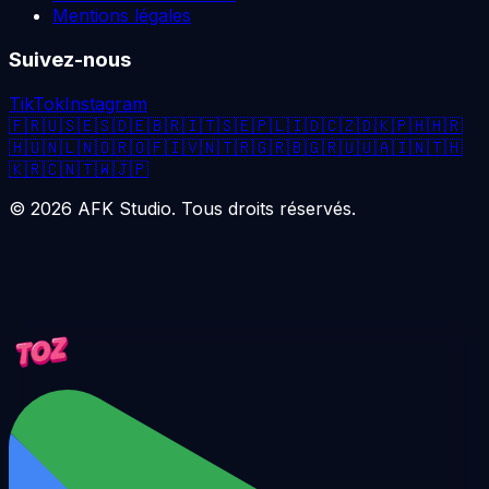
Mentions légales
Suivez-nous
TikTok
Instagram
🇫🇷
🇺🇸
🇪🇸
🇩🇪
🇧🇷
🇮🇹
🇸🇪
🇵🇱
🇮🇩
🇨🇿
🇩🇰
🇵🇭
🇭🇷
🇭🇺
🇳🇱
🇳🇴
🇷🇴
🇫🇮
🇻🇳
🇹🇷
🇬🇷
🇧🇬
🇷🇺
🇺🇦
🇮🇳
🇹🇭
🇰🇷
🇨🇳
🇹🇼
🇯🇵
©
2026
AFK Studio. Tous droits réservés.