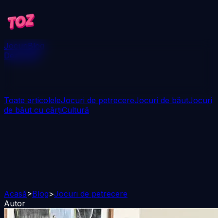
Jocuri
Blog
Descarcă
Toate articolele
Jocuri de petrecere
Jocuri de băut
Jocuri
de băut cu cărți
Cultură
Acasă
>
Blog
>
Jocuri de petrecere
Autor