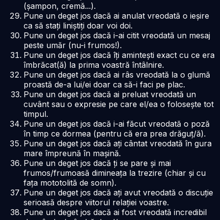
(șampon, cremă...).
Pune un deget jos dacă ai anulat vreodată o ieșire
ca să stați liniștiți doar voi doi.
Pune un deget jos dacă i-ai citit vreodată un mesaj
peste umăr (nu-i frumos!).
Pune un deget jos dacă îți amintești exact cu ce era
îmbrăcat(ă) la prima voastră întâlnire.
Pune un deget jos dacă ai râs vreodată la o glumă
proastă de-a lui/ei doar ca să-i faci pe plac.
Pune un deget jos dacă ai preluat vreodată un
cuvânt sau o expresie pe care el/ea o folosește tot
timpul.
Pune un deget jos dacă i-ai făcut vreodată o poză
în timp ce dormea (pentru că era prea drăguț/ă).
Pune un deget jos dacă ați cântat vreodată în gura
mare împreună în mașină.
Pune un deget jos dacă ți se pare și mai
frumos/frumoasă dimineața la trezire (chiar și cu
fața mototolită de somn).
Pune un deget jos dacă ați avut vreodată o discuție
serioasă despre viitorul relației voastre.
Pune un deget jos dacă ai fost vreodată incredibil