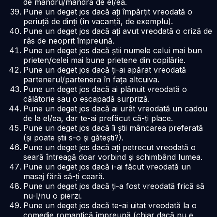
de mândru/mândră de el/ea.
Pune un deget jos dacă ați împărțit vreodată o
periuță de dinți (în vacanță, de exemplu).
Pune un deget jos dacă ați avut vreodată o criză de
râs de neoprit împreună.
Pune un deget jos dacă știi numele celui mai bun
prieten/celei mai bune prietene din copilărie.
Pune un deget jos dacă ți-ai apărat vreodată
partenerul/partenera în fața altcuiva.
Pune un deget jos dacă ai plănuit vreodată o
călătorie sau o escapadă surpriză.
Pune un deget jos dacă ai urât vreodată un cadou
de la el/ea, dar te-ai prefăcut că-ți place.
Pune un deget jos dacă îi știi mâncarea preferată
(și poate știi s-o și gătești?).
Pune un deget jos dacă ați petrecut vreodată o
seară întreagă doar vorbind și schimbând lumea.
Pune un deget jos dacă i-ai făcut vreodată un
masaj fără să-ți ceară.
Pune un deget jos dacă ți-a fost vreodată frică să
nu-l/nu o pierzi.
Pune un deget jos dacă te-ai uitat vreodată la o
comedie romantică împreună (chiar dacă nu e