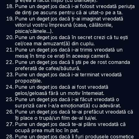
Pune un deget jos dacă i-ai folosit vreodată periuța
de dinți pe ascuns pentru că ai uitat-o pe a ta.
Pune un deget jos dacă ți-ai imaginat vreodată
viitorul vostru împreună (casa, călătoriile,
pisica/câinele...).
Pune un deget jos dacă în secret crezi că tu ești
cel/cea mai amuzant(ă) din cuplu.
Pune un deget jos dacă i-ai trimis vreodată un
mesaj în timp ce erați în aceeași cameră.
Pune un deget jos dacă îi știi pe de rost comanda
preferată de cafea/băutură.
Pune un deget jos dacă i-ai terminat vreodată
propozițiile.
Pune un deget jos dacă ai fost vreodată
gelos/geloasă fără un motiv întemeiat.
Pune un deget jos dacă i-ai făcut vreodată o
surpriză care l-a/a emoționat(ă) cu adevărat.
Pune un deget jos dacă te-ai prefăcut vreodată că
îți place o trupă/un film de-al lui/ei.
Pune un deget jos dacă te-ai plâns vreodată că
ocupă prea mult loc în pat.
Pune un deget jos dacă îi furi produsele cosmetice