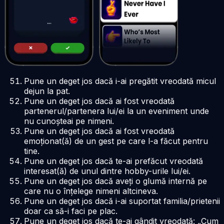
Pune un deget jos dacă i-ai pregătit vreodată micul
dejun la pat.
Pune un deget jos dacă ai fost vreodată
partenerul/partenera lui/ei la un eveniment unde
nu cunoșteai pe nimeni.
Pune un deget jos dacă ai fost vreodată
emoționat(ă) de un gest pe care l-a făcut pentru
tine.
Pune un deget jos dacă te-ai prefăcut vreodată
interesat(ă) de unul dintre hobby-urile lui/ei.
Pune un deget jos dacă aveți o glumă internă pe
care nu o înțelege nimeni altcineva.
Pune un deget jos dacă i-ai suportat familia/prietenii
doar ca să-i faci pe plac.
Pune un deget jos dacă te-ai gândit vreodată: „Cum