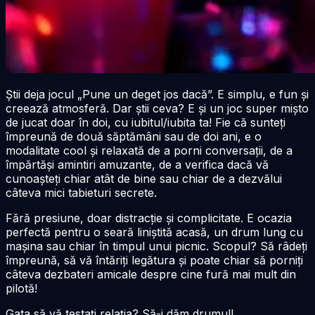
Știi deja jocul „Pune un deget jos dacă”. E simplu, e fun și
creează atmosferă. Dar știi ceva? E și un joc super mișto
de jucat doar în doi, cu iubitul/iubita ta! Fie că sunteți
împreună de două săptămâni sau de doi ani, e o
modalitate cool și relaxată de a porni conversații, de a
împărtăși amintiri amuzante, de a verifica dacă vă
cunoașteți chiar atât de bine sau chiar de a dezvălui
câteva mici tabieturi secrete.
Fără presiune, doar distracție și complicitate. E ocazia
perfectă pentru o seară liniștită acasă, un drum lung cu
mașina sau chiar în timpul unui picnic. Scopul? Să râdeți
împreună, să vă întăriți legătura și poate chiar să porniți
câteva dezbateri amicale despre cine fură mai mult din
pilotă!
Gata să vă testați relația? Să-i dăm drumul!