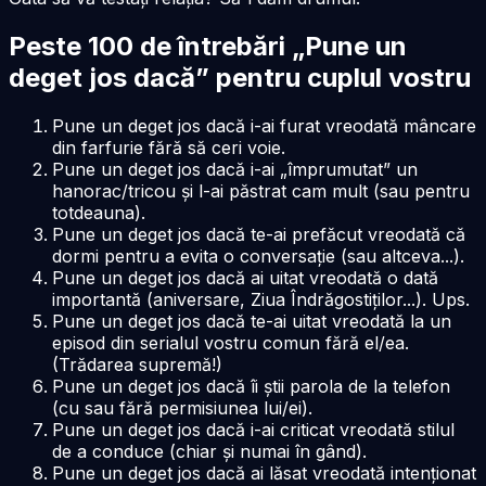
Peste 100 de întrebări „Pune un
deget jos dacă” pentru cuplul vostru
Pune un deget jos dacă i-ai furat vreodată mâncare
din farfurie fără să ceri voie.
Pune un deget jos dacă i-ai „împrumutat” un
hanorac/tricou și l-ai păstrat cam mult (sau pentru
totdeauna).
Pune un deget jos dacă te-ai prefăcut vreodată că
dormi pentru a evita o conversație (sau altceva...).
Pune un deget jos dacă ai uitat vreodată o dată
importantă (aniversare, Ziua Îndrăgostiților...). Ups.
Pune un deget jos dacă te-ai uitat vreodată la un
episod din serialul vostru comun fără el/ea.
(Trădarea supremă!)
Pune un deget jos dacă îi știi parola de la telefon
(cu sau fără permisiunea lui/ei).
Pune un deget jos dacă i-ai criticat vreodată stilul
de a conduce (chiar și numai în gând).
Pune un deget jos dacă ai lăsat vreodată intenționat