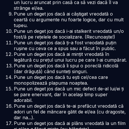
un lucru aruncat prin casă ca să vezi dacă îl va
strânge el/ea.
Pune un deget jos dacă ai câștigat vreodată o
ceartă cu argumente nu foarte logice, dar cu mult
tupeu.
Pune un deget jos dacă i-ai stalkerit vreodată un/o
fost/ă pe rețelele de socializare. (Recunoaște!)
Pune un deget jos dacă ți-a fost vreodată puțin
rușine cu ceva ce a spus sau a făcut în public.
Pune un deget jos dacă ai mințit vreodată în
legătură cu prețul unui lucru pe care l-ai cumpărat.
Pune un deget jos dacă îi spui o poreclă ridicolă
(dar drăguță) când sunteți singuri.
Pune un deget jos dacă tu ești cel/cea care
monopolizează plapuma noaptea.
Pune un deget jos dacă un mic defect de-al lui/ei ți
se pare enervant, dar în același timp super
adorabil.
Pune un deget jos dacă te-ai prefăcut vreodată că
adori un fel de mâncare gătit de el/ea (cu dragoste,
dar na...).
Pune un deget jos dacă ai plâns vreodată la un film
și el/ea a făcut mișto (cu blândețe).