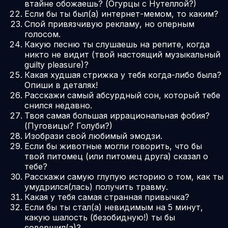
втайне обожаешь? (Огурцы с Нутеллой?)
Если бы ты был(а) интернет-мемом, то каким?
Спой привязчивую рекламу, но оперным
голосом.
Какую песню ты слушаешь на репите, когда
никто не видит (твой настоящий музыкальный
guilty pleasure)?
Какая худшая стрижка у тебя когда-либо была?
Опиши в деталях!
Расскажи самый абсурдный сон, который тебе
снился недавно.
Твоя самая большая иррациональная фобия?
(Пуговицы? Голуби?)
Изобрази свой любимый эмодзи.
Если бы животные могли говорить, что бы
твой питомец (или питомец друга) сказал о
тебе?
Расскажи самую глупую историю о том, как ты
умудрился(лась) получить травму.
Какая у тебя самая странная привычка?
Если бы ты стал(а) невидимым на 5 минут,
какую шалость (безобидную!) ты бы
совершил(а)?