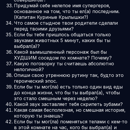
Придумай себе нелепое имя супергероя,
основанное на том, что ты ел(а) последним.
(Капитан Куриные Крылышки?)
Что самое стыдное твои родители сделали
перед твоими друзьями?
Если бы тебе пришлось общаться только
звуками животных 5 минут, каких бы ты
выбрал(а)?
Какой вымышленный персонаж был бы
ХУДШИМ соседом по комнате? Почему?
Какую поговорку ты считаешь абсолютно
нелогичной?
Опиши свою утреннюю рутину так, будто это
героический эпос.
Если бы ты мог(ла) есть только один вид еды
до конца жизни, что бы ты выбрал(а), чтобы
это стало смешным через неделю?
Какой звук заставляет тебя скрипеть зубами?
Какая самая бесполезная, но смешная история,
которую ты знаешь?
Если бы ты мог(ла) поменяться телами с кем-то
в этой комнате на час, кого бы выбрал(а) и