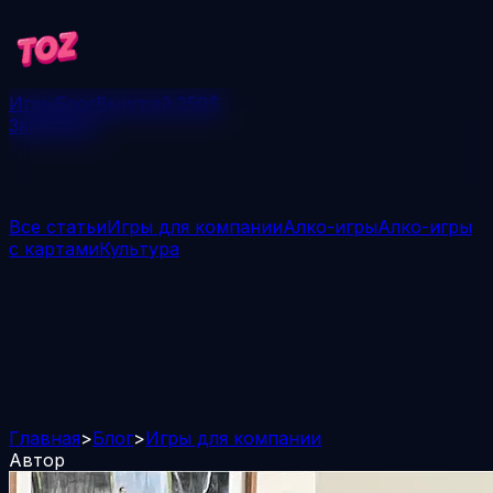
Игры
Блог
Выиграй 250$
Загрузить
Все статьи
Игры для компании
Алко-игры
Алко-игры
с картами
Культура
Главная
>
Блог
>
Игры для компании
Автор