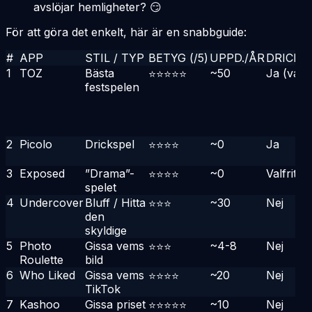
avslöjar hemligheter? 😏
För att göra det enkelt, här är en snabbguide:
#
APP
STIL / TYP
BETYG (/5)
UPPD./ÅR
DRICKS
1
TOZ
Bästa
~50
Ja (valfri
⭐⭐⭐⭐⭐
festspelen
2
Picolo
Drickspel
~0
Ja
⭐⭐⭐⭐
3
Exposed
”Drama”-
~0
Valfritt
⭐⭐⭐⭐
spelet
4
Undercover
Bluff / Hitta
~30
Nej
⭐⭐⭐
den
skyldige
5
Photo
Gissa vems
~4-8
Nej
⭐⭐⭐
Roulette
bild
6
Who Liked
Gissa vems
~20
Nej
⭐⭐⭐⭐
TikTok
7
Kashoo
Gissa priset
~10
Nej
⭐⭐⭐⭐⭐