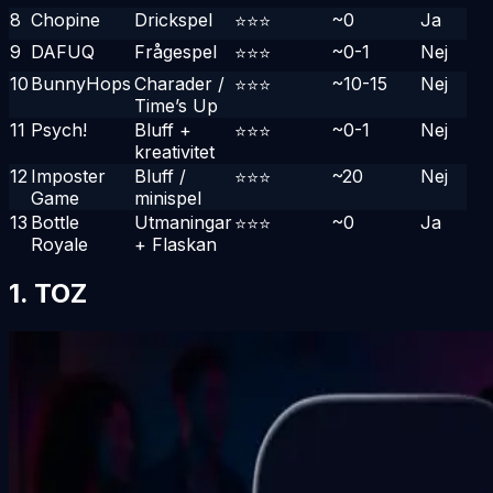
8
Chopine
Drickspel
~0
Ja
⭐⭐⭐
9
DAFUQ
Frågespel
~0-1
Nej
⭐⭐⭐
10
BunnyHops
Charader /
~10-15
Nej
⭐⭐⭐
Time’s Up
11
Psych!
Bluff +
~0-1
Nej
⭐⭐⭐
kreativitet
12
Imposter
Bluff /
~20
Nej
⭐⭐⭐
Game
minispel
13
Bottle
Utmaningar
~0
Ja
⭐⭐⭐
Royale
+ Flaskan
1. TOZ