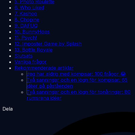
5. Photo Roulette
6. Who Liked
7. Kashoo
8. Chopine
9. DAFUQ
10. BunnyHops
11. Psych!
12. Imposter Game by Splash
13. Bottle Royale
Slutsats
Vanliga frågor
Rekommenderade artiklar
Jag har aldrig med kompisar: 100 frågor 😂
Två sanningar och en lögn för kompisar: 65
idéer på påståenden
Två sanningar och en lögn för tonåringar: 80
rumsrena idéer
Dela