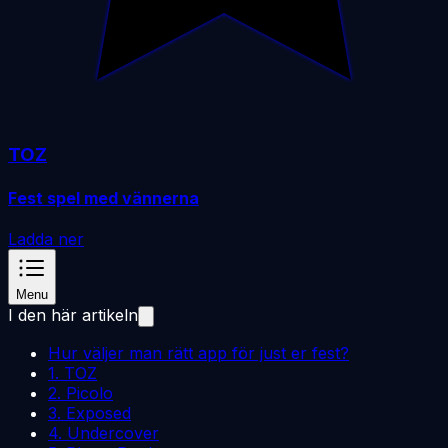
TOZ
Fest spel med vännerna
Ladda ner
Menu
I den här artikeln
Hur väljer man rätt app för just er fest?
1. TOZ
2. Picolo
3. Exposed
4. Undercover