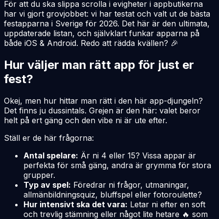
För att du ska slippa scrolla i evigheter i appbutikerna
har vi gjort grovjobbet: vi har testat och valt ut de bästa
festapparna i Sverige för
2026
. Det här är den ultimata,
uppdaterade listan, och självklart funkar apparna på
både iOS & Android. Redo att rädda kvällen? 🎉
Hur väljer man rätt app för just er
fest?
Okej, men hur hittar man rätt i den här app-djungeln?
Det finns ju dussintals. Grejen är den här: valet beror
helt på ert gäng och den vibe ni är ute efter.
Ställ er de här frågorna:
Antal spelare:
Är ni 4 eller 15? Vissa appar är
perfekta för små gäng, andra är grymma för stora
grupper.
Typ av spel:
Föredrar ni frågor, utmaningar,
allmänbildningsquiz, bluffspel eller fotoroulette?
Hur intensivt ska det vara:
Letar ni efter en soft
och trevlig stämning eller något lite hetare 🔥 som